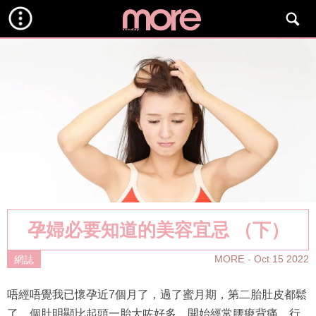
孕婦必要知道的美容宜忌 （下）
MORE
Oct 15 2022
網誌
唔經唔覺我已懷孕近7個月了，過了蜜月期，第二胎肚皮都鬆
了，個肚明顯比起頭一胎大咗好多，開始經常腰痠背痛，行