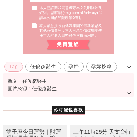
本人已詳閱並同意遵守本文列明條款及
細則。 請瀏覽(
nmg.com.hk/privacy
) 閱
讀本公司的私隱政策聲明。
本人願意接收新傳媒集團的最新消息及
其他宣傳資訊，本人同意新傳媒集團使
用本人的個人資料於任何推廣用途。
Tag
任俊彥醫生
孕婦
孕婦按摩
懷孕
撰文：任俊彥醫生
圖片來源：任俊彥醫生
資料或影片來源：任俊彥醫生
你可能也喜歡
雙子座今日運勢｜財運
上午11時25分 天文台特