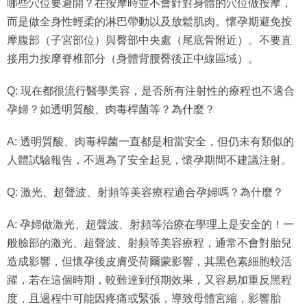
哪些穴位要避開？在按摩時並不會針對身體的穴位做按摩，
而是做全身性輕柔的淋巴帶動以及放鬆肌肉。懷孕期避免按
摩腹部（子宮部位）與臀部中央處（尾底骨附近）。不要直
接用力按摩脊椎部分（身體背腰臀後正中線區域）。
Q: 現在都很流行醫學美容，是否所有注射性的療程也不適合
孕婦？如透明質酸、肉毒桿菌等？為什麼？
A: 透明質酸、肉毒桿菌一直都是相當安全，但仍未有類似的
人體試驗報告，不過為了安全起見，懷孕期間不建議注射。
Q: 激光、超聲波、射頻等美容療程適合孕婦嗎？為什麼？
A: 孕婦做激光、超聲波、射頻等治療在學理上是安全的！一
般臉部的激光、超聲波、射頻等美容療程，通常不會對胎兒
造成影響，但懷孕後皮膚受荷爾蒙影響，其黑色素細胞較活
躍，若在這個時期，較難達到預期效果，又容易加重反黑程
度，且過程中可能因疼痛或緊張，導致母體宮縮，影響胎