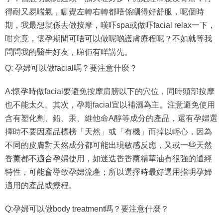
得耐又易喘氣，瞓覺左轉右轉都唔係瞓得好舒服，呢個時
期，我最想就係去做按摩，嘆吓spa或做吓facial relax一下，
咁究竟，懷孕期間可唔可以做呢啲護膚療程呢？不如就等我
問問我的醫生好友，睇佢有咩講先。
Q: 孕婦可以做facial嗎？要注意什麼？
A:懷孕時做facial要避免按摩肩膀以下的穴位，同時頭部按摩
也不能太久。其次，孕期facial宜以補濕為主。注意避免使用
含有塑化劑、鉛、汞、維他命A醇等成分的產品，還有孕婦選
擇時不要因產品標榜「天然」或「有機」而掉以輕心，因為
不同的皮膚對天然成分都可能出現敏感反應，又或一些天然
香薰都不適合孕婦使用，如迷迭香香薰精華油有很強的通經
特性，可能會導致孕婦流產；所以選擇時最好選用指明孕婦
適用的產品或療程。
Q:孕婦可以做body treatment嗎？要注意什麼？