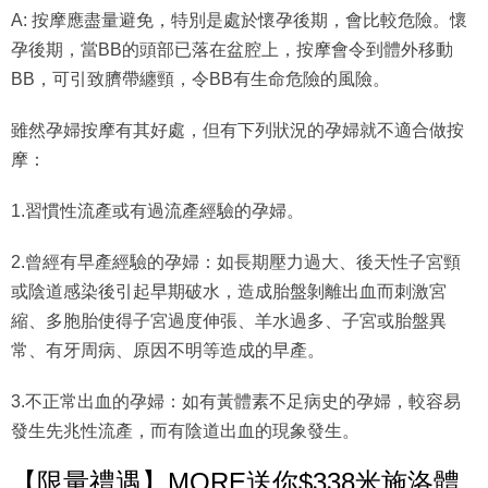
A: 按摩應盡量避免，特別是處於懷孕後期，會比較危險。懷
孕後期，當BB的頭部已落在盆腔上，按摩會令到體外移動
BB，可引致臍帶纏頸，令BB有生命危險的風險。
雖然孕婦按摩有其好處，但有下列狀況的孕婦就不適合做按
摩：
1.習慣性流產或有過流產經驗的孕婦。
2.曾經有早產經驗的孕婦：如長期壓力過大、後天性子宮頸
或陰道感染後引起早期破水，造成胎盤剝離出血而刺激宮
縮、多胞胎使得子宮過度伸張、羊水過多、子宮或胎盤異
常、有牙周病、原因不明等造成的早產。
3.不正常出血的孕婦：如有黃體素不足病史的孕婦，較容易
發生先兆性流產，而有陰道出血的現象發生。
【限量禮遇】MORE送你$338米施洛體