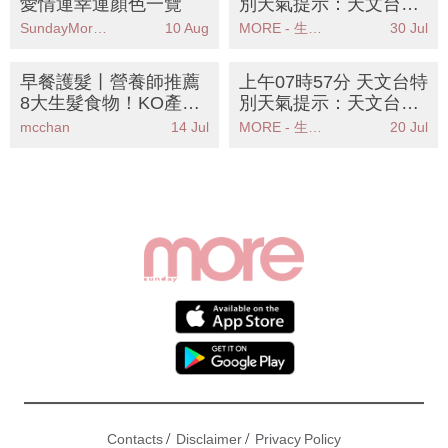
愛情運幸運顏色一覽
別天氣提示：天文台發
出強陣風警告市民應立
SundayMore編輯部
10 Aug
MORE - 生活品味
30 Jul
即採取安全措施
早餐護髮丨營養師推薦
上午07時57分 天文台特
8大生髮食物！KO產後
別天氣提示：天文台改
脫髮壓力掉髮 附懶人食
發紅色暴雨警告信號市
mcchan
14 Jul
MORE - 生活品味
20 Jul
譜
民需保持高度警惕
/
/
Contacts
Disclaimer
Privacy Policy