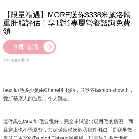
【限量禮遇】MORE送你$338米施洛體
重肝脂評估！享1對1專屬營養諮詢免費
領
立即選購
資料由客戶提供
faux fur熱多少是由Chanel引起的，於秋冬fashion show上，
愛斯基摩人的造型，令人難忘。
這件黑色faux fur毛質很好，完全未試過出現甩毛的情況，而
且穿上也不覺累贅，其保暖度僅次於我那件羽絨。是我早幾
季於日本買的Tsumori Chisato減價貨，只需約千多元港紙。