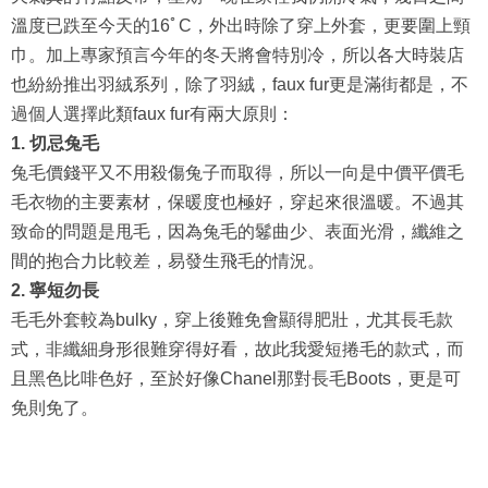
溫度已跌至今天的16ﾟC，外出時除了穿上外套，更要圍上頸
巾。加上專家預言今年的冬天將會特別冷，所以各大時裝店
也紛紛推出羽絨系列，除了羽絨，faux fur更是滿街都是，不
過個人選擇此類faux fur有兩大原則：
1. 切忌兔毛
兔毛價錢平又不用殺傷兔子而取得，所以一向是中價平價毛
毛衣物的主要素材，保暖度也極好，穿起來很溫暖。不過其
致命的問題是甩毛，因為兔毛的鬈曲少、表面光滑，纖維之
間的抱合力比較差，易發生飛毛的情況。
2. 寧短勿長
毛毛外套較為bulky，穿上後難免會顯得肥壯，尤其長毛款
式，非纖細身形很難穿得好看，故此我愛短捲毛的款式，而
且黑色比啡色好，至於好像Chanel那對長毛Boots，更是可
免則免了。