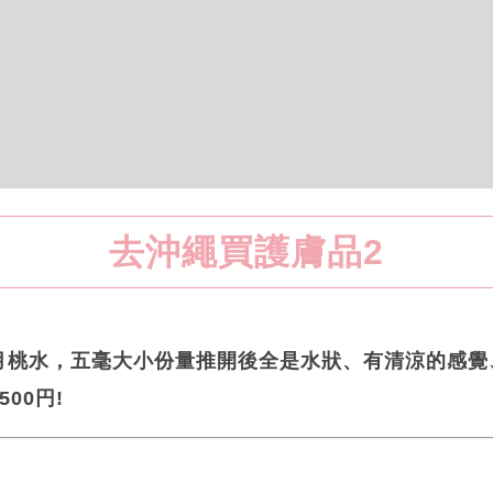
去沖繩買護膚品2
月桃水，五毫大小份量推開後全是水狀、有清涼的感覺
00円!