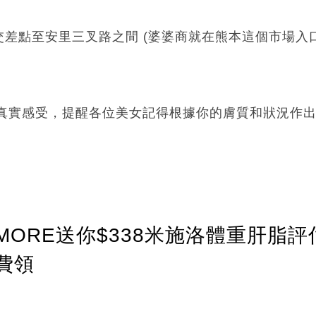
差點至安里三叉路之間 (婆婆商就在熊本這個市場入
人真實感受，提醒各位美女記得根據你的膚質和狀況作
ORE送你$338米施洛體重肝脂評
費領