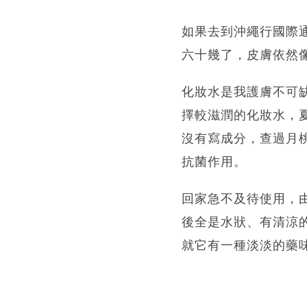
如果去到沖繩行國際
六十幾了，皮膚依然
化妝水是我護膚不可
擇較滋潤的化妝水，
沒有寫成分，查過月
抗菌作用。
回家急不及待使用，
後全是水狀、有清涼
就它有一種淡淡的藥