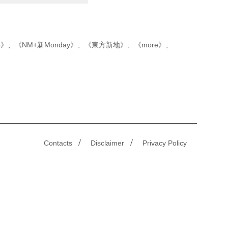
p》
、
《NM+新Monday》
、
《東方新地》
、
《more》
、
/
/
Contacts
Disclaimer
Privacy Policy