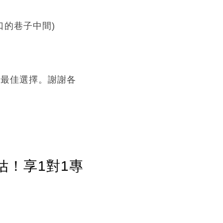
口的巷子中間)
出最佳選擇。謝謝各
估！享1對1專