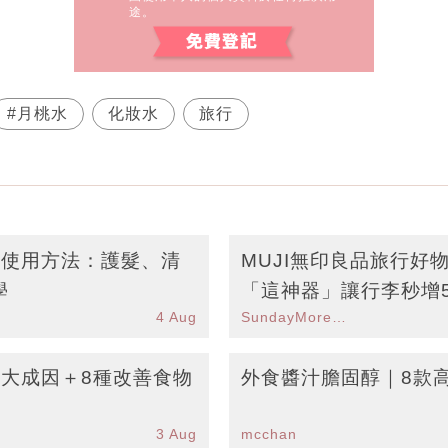
途。
#月桃水
化妝水
旅行
藏使用方法：護髮、清
MUJI無印良品旅行好
學
「這神器」讓行李秒增
4 Aug
SundayMore編輯部
3大成因＋8種改善食物
外食醬汁膽固醇｜8款
3 Aug
mcchan