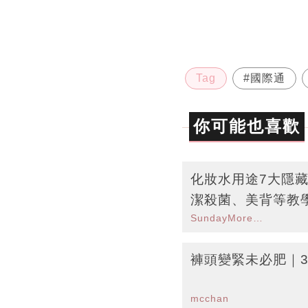
Tag
#國際通
你可能也喜歡
化妝水用途7大隱
潔殺菌、美背等教
SundayMore編輯部
褲頭變緊未必肥｜
mcchan