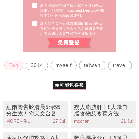
本人已詳閱並同意遵守本文列明條款及
細則。 請瀏覽(
nmg.com.hk/privacy
) 閱
讀本公司的私隱政策聲明。
本人願意接收新傳媒集團的最新消息及
其他宣傳資訊，本人同意新傳媒集團使
用本人的個人資料於任何推廣用途。
Tag
2014
myself
taiwan
travel
你可能也喜歡
紅雨警告於清晨5時55
瘦人脂肪肝丨8大降血
分生效！附天文台各區
脂食物及改善方法
雨量分佈圖
MORE - 生活品味
27 Jul
mcchan
21 Jul
冷氣房保濕攻略丨8大
乾痕濕疹分別｜6類忌