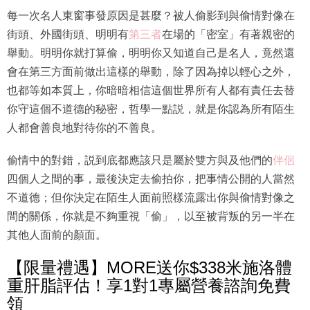
每一次名人東窗事發原因是甚麼？被人偷影到與偷情對像在
街頭、外國街頭、明明有
第三者
在場的「密室」有著親密的
舉動。明明你就打算偷，明明你又知道自己是名人，竟然還
會在第三方面前做出這樣的舉動，除了因為掉以輕心之外，
也都等如本質上，你暗暗相信這個世界所有人都有責任去替
你守這個不道德的秘密，哲學一點説，就是你認為所有陌生
人都會善良地對待你的不善良。
偷情中的對錯，説到底都應該只是屬於雙方與及他們的
伴侶
四個人之間的事，最後決定去偷拍你，把事情公開的人當然
不道德；但你決定在陌生人面前照樣流露出你與偷情對像之
間的關係，你就是不夠重視「偷」，以至被背叛的另一半在
其他人面前的顏面。
【限量禮遇】MORE送你$338米施洛體
重肝脂評估！享1對1專屬營養諮詢免費
領