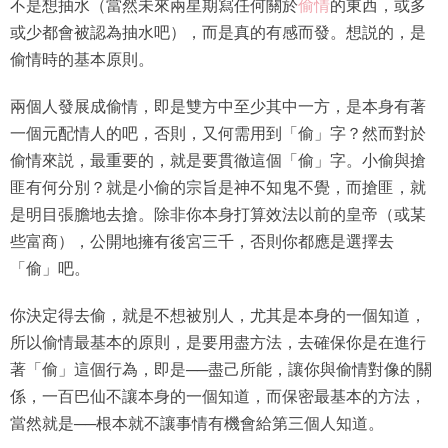
不是想抽水（當然未來兩星期寫任何關於
偷情
的東西，或多
或少都會被認為抽水吧），而是真的有感而發。想説的，是
偷情時的基本原則。
兩個人發展成偷情，即是雙方中至少其中一方，是本身有著
一個元配情人的吧，否則，又何需用到「偷」字？然而對於
偷情來説，最重要的，就是要貫徹這個「偷」字。小偷與搶
匪有何分別？就是小偷的宗旨是神不知鬼不覺，而搶匪，就
是明目張膽地去搶。除非你本身打算效法以前的皇帝（或某
些富商），公開地擁有後宮三千，否則你都應是選擇去
「偷」吧。
你決定得去偷，就是不想被別人，尤其是本身的一個知道，
所以偷情最基本的原則，是要用盡方法，去確保你是在進行
著「偷」這個行為，即是──盡己所能，讓你與偷情對像的關
係，一百巴仙不讓本身的一個知道，而保密最基本的方法，
當然就是──根本就不讓事情有機會給第三個人知道。