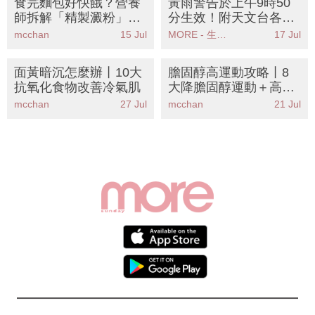
食完麵包好快餓？營養
黃雨警告於上午9時50
師拆解「精製澱粉」飢
分生效！附天文台各區
餓循環丨8款飽肚替代
雨量分佈圖
mcchan
15 Jul
MORE - 生活品味
17 Jul
食物＋3招穩定血糖秘
訣
面黃暗沉怎麼辦丨10大
膽固醇高運動攻略丨8
抗氧化食物改善冷氣肌
大降膽固醇運動＋高強
度運動禁忌
mcchan
27 Jul
mcchan
21 Jul