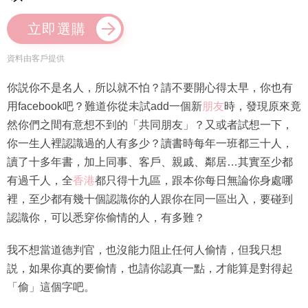
立即選購
資料由客戶提供
你説你不是名人，所以就不怕？請不要開心得太早，你也有
用facebook吧？難道你從未試add一個新
朋友
時，發現原來竟
然你們之間有意想不到的「共同朋友」？又或者試想一下，
你一生人裡認識過的人有多少？讀書時每年一班都三十人，
讀了十多年書，加上同事、客戶、親戚、鄰居…其實至少都
有過千人，全
香港
都只得十九區，跟本你每日無論你身處哪
裡，至少都有幾十個認識你的人跟你在同一區出入，要碰到
認識你，可以悉穿你偷情的人，有多難？
我不想當道德判官，也沒能力阻止任何人偷情，但我只想
説，如果你真的要偷情，也請你認真一點，才能算是對得起
「偷」這個字吧。