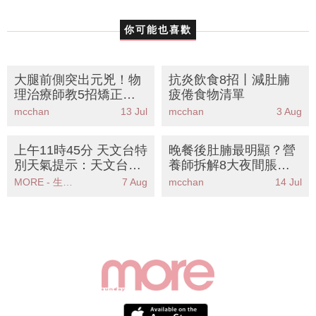
skincare
孕婦
你可能也喜歡
大腿前側突出元兇！物
抗炎飲食8招丨減肚腩
理治療師教5招矯正骨
疲倦食物清單
盆前傾 告別假肚腩象腿
mcchan
13 Jul
mcchan
3 Aug
上午11時45分 天文台特
晚餐後肚腩最明顯？營
別天氣提示：天文台發
養師拆解8大夜間脹氣
出特別天氣提示本港週
元兇食物丨附4招即時
MORE - 生活品味
7 Aug
mcchan
14 Jul
末至下週一酷熱天氣持
舒緩食療
續