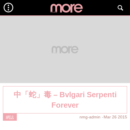
中「蛇」毒 – Bvlgari Serpenti
Forever
nmg-admin
Mar 26 2015
網誌