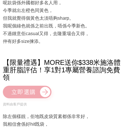
呢款袋係外國都好多名人用，
今季就出左橙色同黃色，
但我就覺得個黃色太淡唔夠sharp。
我呢個綠色就係之前出既，唔係今季新色。
不過鍾意佢casual又得，去隆重場合又得，
仲有好多size揀添。
【限量禮遇】MORE送你$338米施洛體
重肝脂評估！享1對1專屬營養諮詢免費
領
立即選購
資料由客戶提供
除左個樣靚，佢地既皮袋質素都係非常好，
我相信會係好hit既袋，