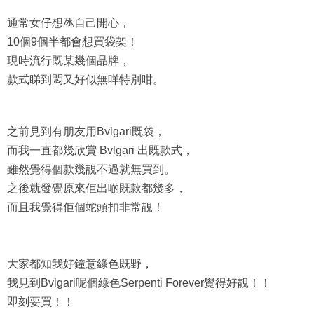
通常女仔想氹自己開心，
10個9個半都會想買袋架！
現時流行既某幾個品牌，
款式睇到悶又好似無咩特別咁。
之前見到有朋友用Bvlgari既袋，
而我一直都幾欣賞 Bvlgari 出既款式，
雖然覺得個款幾靚不過就無買到。
之後就發覺原來佢出啲既款都幾多，
而且我覺得佢個蛇頭扣非常靚！
大家都知我好鐘意綠色既野，
我見到Bvlgari呢個綠色Serpenti Forever覺得好靚！！
即刻要買！！