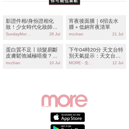
你可能也喜歡
影證件相/身份證相化
宵夜後面腫｜6招去水
妝！少女時代化妝師教
腫＋低鈉宵夜清單
6大自然妝感技巧 上鏡
SundayMore編輯部
28 Jul
mcchan
21 Jul
零炒車！
蛋白質不足丨頭髮易斷
下午04時20分 天文台特
皮膚鬆弛減極唔瘦？營
別天氣提示：天文台發
養師拆解8大高蛋白食
出高溫警告提醒市民注
mcchan
10 Jul
MORE - 生活品味
12 Jul
物清單＋懶人食譜
意健康安全