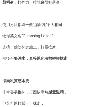
頗稀身
，輕輕力一推就會得好薄身
使用方法卻與一般”潔面乳”不大相同
較似英文名”Cleansing Lotion”
先擠一點塗抹於臉上，打圈按摩，
然後
不要沖水，直接以化妝棉輕輕抹走
潔面乳
質感水潤
，
非常容易推抹，打圈按摩時
感覺滋潤
，
但又可以輕鬆一下抹走，