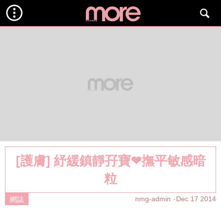
[護膚] 紓緩鎮靜孖寶❤撫平敏感暗
粒
nmg-admin
Dec 17 2014
網誌