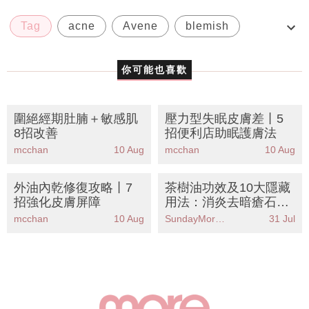
Tag
acne
Avene
blemish
D.E.F.I 零污染無菌艙包裝技術
你可能也喜歡
圍絕經期肚腩＋敏感肌
壓力型失眠皮膚差丨5
8招改善
招便利店助眠護膚法
mcchan
10 Aug
mcchan
10 Aug
外油內乾修復攻略丨7
茶樹油功效及10大隱藏
招強化皮膚屏障
用法：消炎去暗瘡石頭
瘡、紓緩婦女病
mcchan
10 Aug
SundayMore編輯部
31 Jul