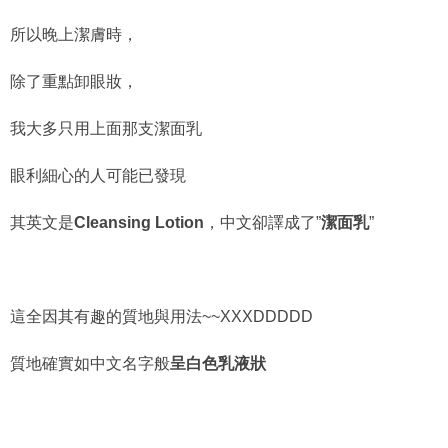
所以晚上潔膚時，
除了重點卸眼妝，
我大多只用上面那支潔面乳
眼利細心的人可能已發現
其英文是
Cleansing Lotion
，中文卻譯成了”
潔面乳
”
這全因其有趣的質地與用法~~XXXDDDDD
質地確實如中文名字般
呈白色乳液狀