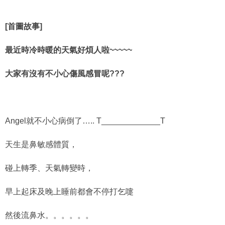
[首圖故事]
最近時冷時暖的天氣好煩人啦~~~~~
大家有沒有不小心傷風感冒呢???
Angel就不小心病倒了….. T_____________T
天生是鼻敏感體質，
碰上轉季、天氣轉變時，
早上起床及晚上睡前都會不停打乞嚏
然後流鼻水。。。。。。