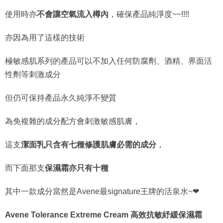
使用時亦
不會讓空氣流入樽內
，確保產品純淨度~~!!!!
亦因為用了這樣的技術
極敏感肌系列的產品可以不加入任何防腐劑、酒精、界面活
性劑等刺激成分
但仍可保持產品永久純淨不變質
為免複雜的成分配方會刺激敏感肌膚，
這支
潔面乳只含有七種修護肌膚必需的成分
，
而下面那支
保濕霜亦只有十種
其中一款成分當然是Avene最signature王牌的活泉水~❤
Avene Tolerance Extreme Cream 高效抗敏紓緩保濕霜