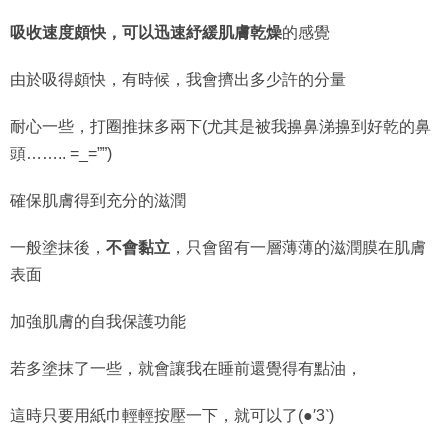
吸收速度頗快，可以迅速紓緩肌膚乾燥
的感覺
由於吸得頗快，有時候，我會擠出多少許的分量
耐心一些，打圈推抹多兩下(尤其是被我擤鼻涕擤到好乾的鼻
頭…….. =_=””)
確保肌膚得到充分的滋潤
一般塗抹後，
不會黏立
，只會留有一層薄薄的滋潤膜在肌膚
表面
加強肌膚的自我保護功能
若多塗抹了一些，就會讓我在睡前還覺得有點油，
這時只要用紙巾輕輕按壓一下，就可以了(●′3‵)