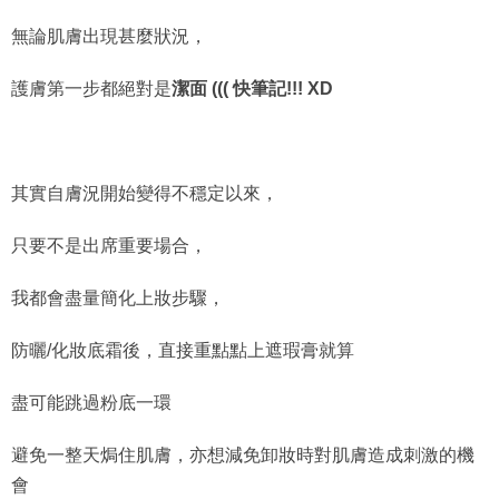
無論肌膚出現甚麼狀況，
護膚第一步都絕對是
潔面 ((( 快筆記!!! XD
其實自膚況開始變得不穩定以來，
只要不是出席重要場合，
我都會盡量簡化上妝步驟，
防曬/化妝底霜後，直接重點點上遮瑕膏就算
盡可能跳過粉底一環
避免一整天焗住肌膚，亦想減免卸妝時對肌膚造成刺激的機
會