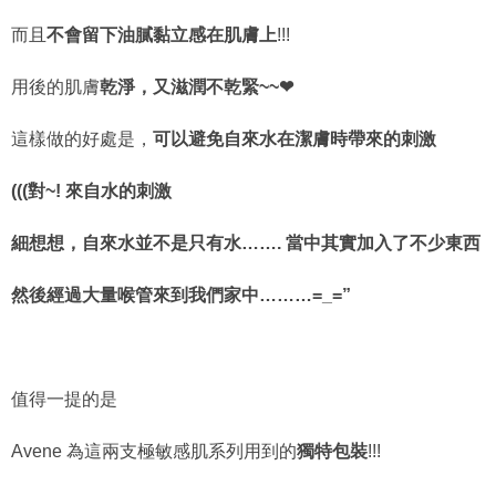
而且
不會留下油膩黏立感在肌膚上
!!!
用後的肌膚
乾淨，又滋潤不乾緊~~❤
這樣做的好處是，
可以避免自來水在潔膚時帶來的刺激
(((對~! 來自水的刺激
細想想，自來水並不是只有水……. 當中其實加入了不少東西
然後經過大量喉管來到我們家中………=_=”
值得一提的是
Avene 為這兩支極敏感肌系列用到的
獨特包裝
!!!