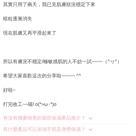
其實只用了兩天，我已見肌膚狀況穩定下來
暗粒逐漸消失
現在肌膚又再平滑起來了
所以有膚況不穩定/極敏感肌的人不妨一試~~~~（^ヮ^）
希望大家喜歡這次的分享啦~~~~~ ^^
好啦~
打完收工~~喵! o(*>ω･*)o
有沒有價廉物美的面部保濕產品推介？
有什麼產品可以加強手部及身體保濕？