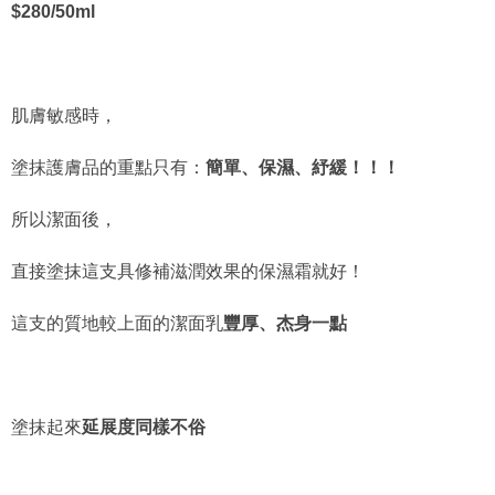
$280/50ml
肌膚敏感時，
塗抹護膚品的重點只有：
簡單、保濕、紓緩！！！
所以潔面後，
直接塗抹這支具修補滋潤效果的保濕霜就好！
這支的質地較上面的潔面乳
豐厚、杰身一點
塗抹起來
延展度同樣不俗