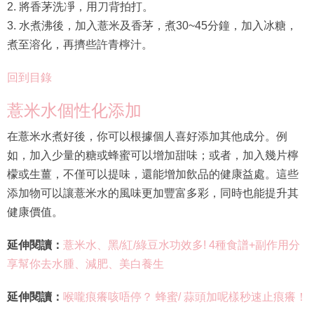
2. 將香茅洗凈，用刀背拍打。
3. 水煮沸後，加入薏米及香茅，煮30~45分鐘，加入冰糖，
煮至溶化，再擠些許青檸汁。
回到目錄
薏米水個性化添加
在薏米水煮好後，你可以根據個人喜好添加其他成分。例
如，加入少量的糖或蜂蜜可以增加甜味；或者，加入幾片檸
檬或生薑，不僅可以提味，還能增加飲品的健康益處。這些
添加物可以讓薏米水的風味更加豐富多彩，同時也能提升其
健康價值。
延伸閱讀：
薏米水、黑/紅/綠豆水功效多! 4種食譜+副作用分
享幫你去水腫、減肥、美白養生
延伸閱讀：
喉嚨痕癢咳唔停？ 蜂蜜/ 蒜頭加呢樣秒速止痕癢！