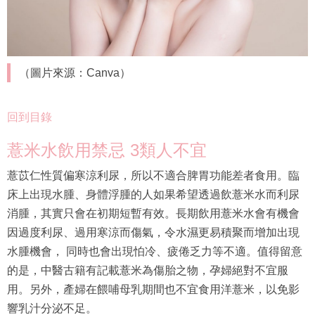
（圖片來源：Canva）
回到目錄
薏米水飲用禁忌 3類人不宜
薏苡仁性質偏寒涼利尿，所以不適合脾胃功能差者食用。臨
床上出現水腫、身體浮腫的人如果希望透過飲薏米水而利尿
消腫，其實只會在初期短暫有效。長期飲用薏米水會有機會
因過度利尿、過用寒涼而傷氣，令水濕更易積聚而增加出現
水腫機會， 同時也會出現怕冷、疲倦乏力等不適。值得留意
的是，中醫古籍有記載薏米為傷胎之物，孕婦絕對不宜服
用。另外，產婦在餵哺母乳期間也不宜食用洋薏米，以免影
響乳汁分泌不足。