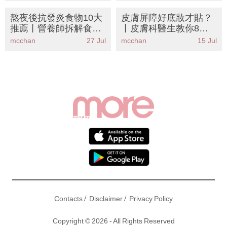
實線條
熬夜後抗發炎食物10大
皮膚屏障好底妝才貼？
推薦丨營養師拆解食法
丨皮膚科醫生教你8大
禁忌
妝前修復攻略 告別浮粉
mcchan
27 Jul
mcchan
15 Jul
卡粉
/
/
Contacts
Disclaimer
Privacy Policy
Copyright © 2026 - All Rights Reserved