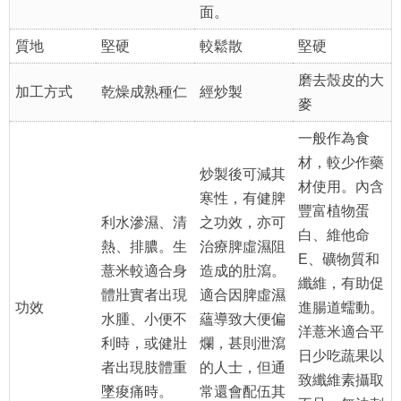
面。
質地
堅硬
較鬆散
堅硬
磨去殼皮的大
加工方式
乾燥成熟種仁
經炒製
麥
一般作為食
材，較少作藥
炒製後可減其
材使用。內含
寒性，有健脾
豐富植物蛋
利水滲濕、清
之功效，亦可
白、維他命
熱、排膿。生
治療脾虛濕阻
E、礦物質和
薏米較適合身
造成的肚瀉。
纖維，有助促
體壯實者出現
適合因脾虛濕
功效
進腸道蠕動。
水腫、小便不
蘊導致大便偏
洋薏米適合平
利時，或健壯
爛，甚則泄瀉
日少吃蔬果以
者出現肢體重
的人士，但通
致纖維素攝取
墜痠痛時。
常還會配伍其