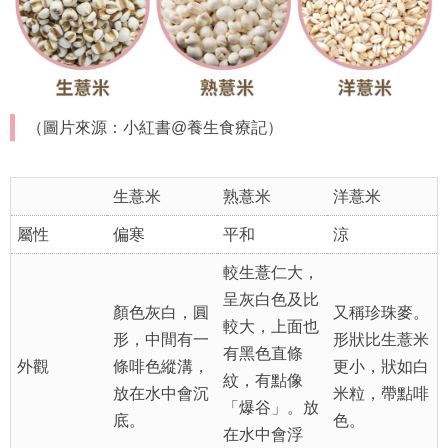
（圖片來源：小紅書@養生食療記）
生薏米
熟薏米
洋薏米
屬性
偏寒
平和
涼
較生薏仁大，
呈灰白色及比
顏色灰白，圓
又稱珍珠麥。
較大，上面也
形，中間有一
形狀比生薏米
有黑色直條
外觀
條啡色縱溝，
更小，狀如白
紋，有點像
放在水中會沉
米粒，帶點啡
「爆谷」。放
底。
色。
在水中會浮