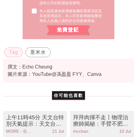
讀本公司的私隱政策聲明。
本人願意接收新傳媒集團的最新消息及
其他宣傳資訊，本人同意新傳媒集團使
用本人的個人資料於任何推廣用途。
Tag
薏米水
撰文：Echo Cheung
圖片來源：YouTube@馮盈盈 FYY、Canva
你可能也喜歡
上午11時45分 天文台特
拜拜肉揮不走丨物理治
別天氣提示：天文台發
療師揭秘：手臂不肥但
出特別天氣提示雷雨區
有拜拜肉全因肩胛無
MORE - 生活品味
21 Jul
mcchan
10 Jul
影響本港部分地區
力！6招懶人操重塑緊