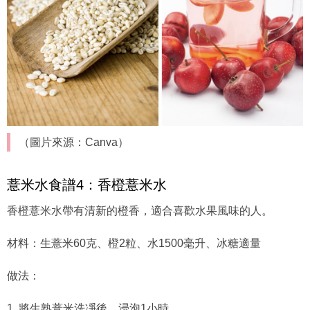
（圖片來源：Canva）
薏米水食譜4：香橙薏米水
香橙薏米水帶有清新的橙香，適合喜歡水果風味的人。
材料：生薏米60克、橙2粒、水1500毫升、冰糖適量
做法：
1. 將生熟薏米洗凈後，浸泡1小時。