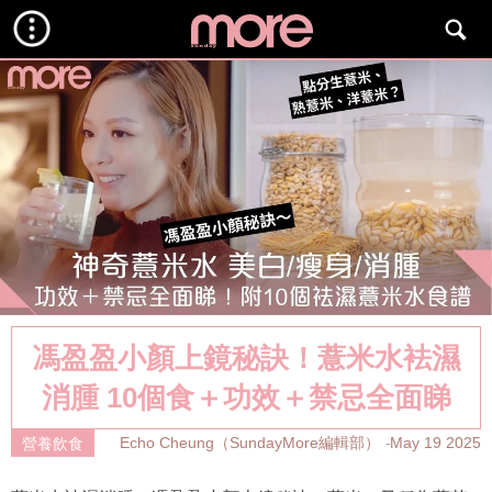
馮盈盈小顏上鏡秘訣！薏米水袪濕
消腫 10個食＋功效＋禁忌全面睇
Echo Cheung（SundayMore編輯部）
May 19 2025
營養飲食