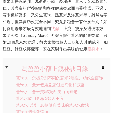
薏米水袪濕消腫、馮盈盈小顏上鏡秘訣！薏米，又稱為薏苡
仁，其豐富的營養價值和多種健康益處而備受推崇。不過，
薏米種類繁多，又分生薏米、熟薏米及洋薏米等，雖然名字
相近，但其實功效完全不同！究竟多種薏米有什麽分別？如
何食用薏米才最有效地達到
祛濕
、止瀉、瘦身及通便等效
果？今次《Sunday More》將深入探討薏米的健康益處，另
附10個薏米水食譜，教大家根據個人口味加入其他成分，如
紅豆、綠豆或檸檬等，安在家製作出美味的健康
瘦身水
！
馮盈盈小顏上鏡秘訣目錄
薏米水｜怎樣分別不同的薏米?屬性、功效全面睇
薏米水｜薏米健康益處促進消化和減重
薏米水｜薏米美容功效 美白抗衰老
薏米水飲用禁忌 3類人不宜
薏米水食譜｜10款健康美味的薏米水做法
薏米水個性化添加