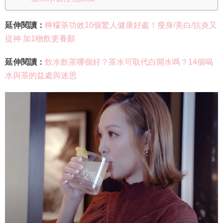
延伸閱讀：
檸檬茶功效10個驚人健康好處！瘦身/美白/抗炎又
提神 加1物飲更養顏
延伸閱讀：
飲水飲茶哪個好？茶水可取代白開水嗎？14個喝
水與茶的益處與迷思