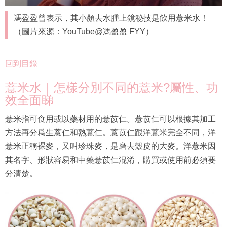
馮盈盈曾表示，其小顏去水腫上鏡秘技是飲用薏米水！
（圖片來源：YouTube@馮盈盈 FYY）
回到目錄
薏米水｜怎樣分別不同的薏米?屬性、功
效全面睇
薏米指可食用或以藥材用的薏苡仁。薏苡仁可以根據其加工
方法再分爲生薏仁和熟薏仁。薏苡仁跟洋薏米完全不同，洋
薏米正稱裸麥，又叫珍珠麥，是磨去殼皮的大麥。洋薏米因
其名字、形狀容易和中藥薏苡仁混淆，購買或使用前必須要
分清楚。