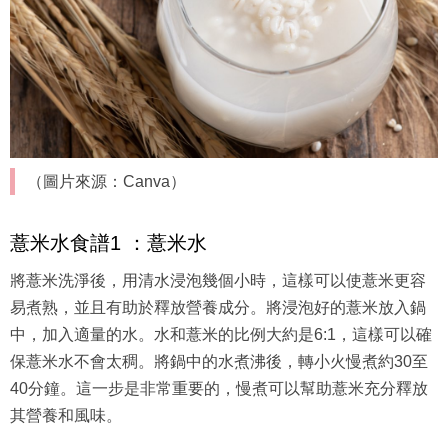
（圖片來源：Canva）
薏米水食譜1 ：薏米水
將薏米洗淨後，用清水浸泡幾個小時，這樣可以使薏米更容
易煮熟，並且有助於釋放營養成分。將浸泡好的薏米放入鍋
中，加入適量的水。水和薏米的比例大約是6:1，這樣可以確
保薏米水不會太稠。將鍋中的水煮沸後，轉小火慢煮約30至
40分鐘。這一步是非常重要的，慢煮可以幫助薏米充分釋放
其營養和風味。