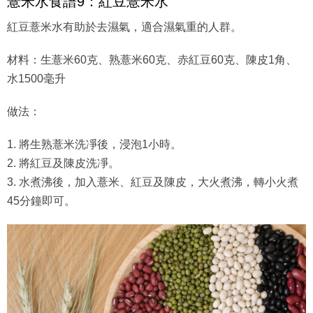
薏米水食譜9：紅豆薏米水
紅豆薏米水有助於去濕氣，適合濕氣重的人群。
材料：生薏米60克、熟薏米60克、赤紅豆60克、陳皮1角、
水1500毫升
做法：
1. 將生熟薏米洗凈後，浸泡1小時。
2. 將紅豆及陳皮洗凈。
3. 水煮沸後，加入薏米、紅豆及陳皮，大火煮沸，轉小火煮
45分鐘即可。