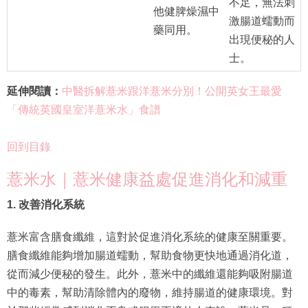
不足，無法刺
他健脾燥濕中
激腸道蠕動而
藥同用。
出現便秘的人
士。
延伸閱讀：
中醫拆解薏米跟洋薏米分別！公開英女王最愛
「傳統英國皇室洋薏米水」食譜
回到目錄
薏米水｜薏米健康益處促進消化和減重
1. 改善消化系統
薏米富含膳食纖維，這對於促進消化系統的健康至關重要。
膳食纖維能夠增加腸道蠕動，幫助食物更快地通過消化道，
從而減少便秘的發生。此外，薏米中的纖維還能夠吸附腸道
中的毒素，幫助清除體內的廢物，維持腸道的健康環境。對