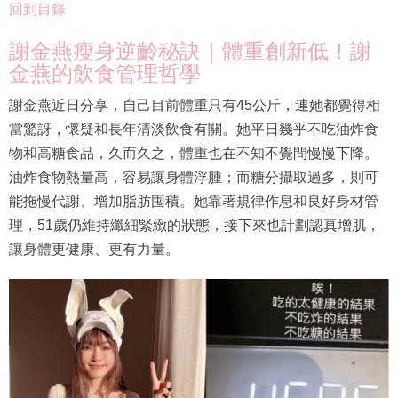
回到目錄
謝金燕瘦身逆齡秘訣｜體重創新低！謝
金燕的飲食管理哲學
謝金燕近日分享，自己目前體重只有45公斤，連她都覺得相
當驚訝，懷疑和長年清淡飲食有關。她平日幾乎不吃油炸食
物和高糖食品，久而久之，體重也在不知不覺間慢慢下降。
油炸食物熱量高，容易讓身體浮腫；而糖分攝取過多，則可
能拖慢代謝、增加脂肪囤積。她靠著規律作息和良好身材管
理，51歲仍維持纖細緊緻的狀態，接下來也計劃認真增肌，
讓身體更健康、更有力量。