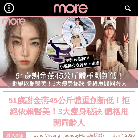
51歲謝金燕45公斤體重創新低！拒
絕依賴醫美！3大瘦身秘訣 體格甩
開同齡人
Echo Cheung（SundayMore編輯部）
Jun 4 2026
減肥資訊