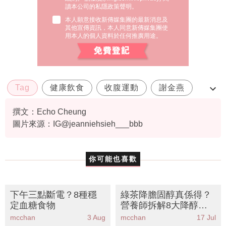
讀本公司的私隱政策聲明。
本人願意接收新傳媒集團的最新消息及
其他宣傳資訊，本人同意新傳媒集團使
用本人的個人資料於任何推廣用途。
Tag
健康飲食
收腹運動
謝金燕
謝金燕瘦身
撰文：Echo Cheung
圖片來源：IG@jeanniehsieh___bbb
你可能也喜歡
下午三點斷電？8種穩
綠茶降膽固醇真係得？
定血糖食物
營養師拆解8大降醇神
級食物丨附正確飲法與
mcchan
3 Aug
mcchan
17 Jul