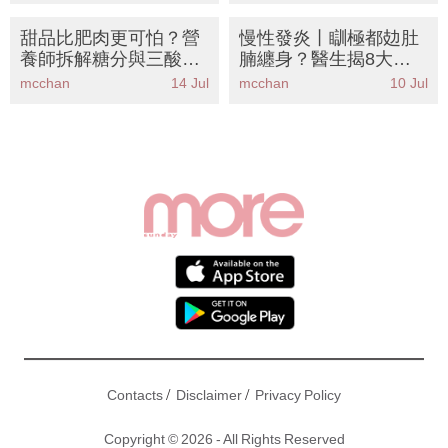
禁忌
甜品比肥肉更可怕？營
慢性發炎丨瞓極都攰肚
養師拆解糖分與三酸甘
腩纏身？醫生揭8大警
油脂關係丨8大降血脂
號！即跟10大抗炎食物
mcchan
14 Jul
mcchan
10 Jul
食物清單KO中央肥胖
清單自救
/
/
Contacts
Disclaimer
Privacy Policy
Copyright © 2026 - All Rights Reserved