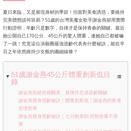
夏日來臨，又是展現身材的季節！但面對美食誘惑，要維持
完美體態談何容易？51歲的台灣美魔女歌手謝金燕卻用實際
行動證明，年齡只是數字，自律才是保持青春的關鍵。最近
她公開自己170公分、45公斤的驚人體重，連她自己都被嚇
了一跳！究竟這位演藝圈最強逆齡代表有什麼秘訣，能在半
百之年依然維持少女般的纖細線條？
51歲謝金燕45公斤體重創新低目
錄
謝金燕拒絕依賴醫美 規律作息成逆齡關鍵
謝金燕瘦身逆齡秘訣｜體重創新低！謝金燕的飲食
管理哲學
謝金燕瘦身逆齡秘訣｜七分飽原則 控制份量不撐
胃