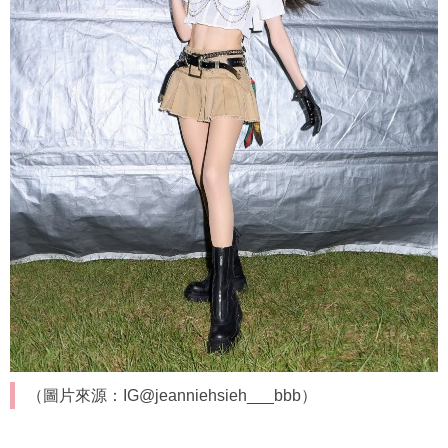
（圖片來源：IG@jeanniehsieh___bbb）