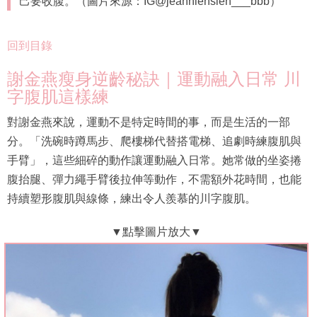
己要收腹。（圖片來源：IG@jeanniehsieh___bbb）
回到目錄
謝金燕瘦身逆齡秘訣｜運動融入日常 川
字腹肌這樣練
對謝金燕來說，運動不是特定時間的事，而是生活的一部
分。「洗碗時蹲馬步、爬樓梯代替搭電梯、追劇時練腹肌與
手臂」，這些細碎的動作讓運動融入日常。她常做的坐姿捲
腹抬腿、彈力繩手臂後拉伸等動作，不需額外花時間，也能
持續塑形腹肌與線條，練出令人羨慕的川字腹肌。