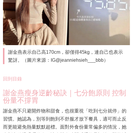
謝金燕表示自己高170cm，卻僅得45kg，連自己也表示
驚訝。（圖片來源：IG@jeanniehsieh___bbb）
回到目錄
謝金燕瘦身逆齡秘訣｜七分飽原則 控制
份量不撐胃
謝金燕不只避開炸物和甜食，也很重視「吃到七分就停」的
習慣。她認為，別等到飽到不舒服才放下餐具，適可而止反
而更能避免熱量默默超標。面對外食份量常偏多的情況，她