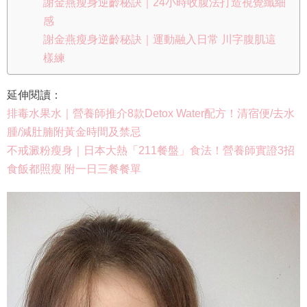
謝金燕瘦身逆齡秘訣｜24小時收腹法打造視覺纖細
感
謝金燕瘦身逆齡秘訣｜運動融入日常 川字腹肌這
樣練
延伸閱讀：
排毒水果水｜營養師推介8款Detox Water配方！清宿便/去水
腫/減肚腩附黃金時間及禁忌
不戒澱粉瘦身｜日本大熱「211餐盤」食法！營養師實證3招
食飯都照瘦 附一日三餐餐單