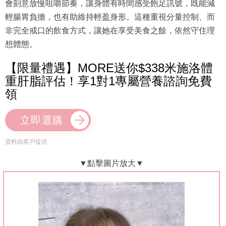
會刻意放慢咀嚼節奏，讓身體有時間感受飽足訊號，既能減
輕腸胃負擔，也有助維持輕盈身形。這種重視分量控制、而
非完全戒口的飲食方式，讓她在享受美食之餘，依然守住理
想體態。
【限量禮遇】MORE送你$338米施洛體
重肝脂評估！享1對1專屬營養諮詢免費
領
立即選購
資料由客戶提供