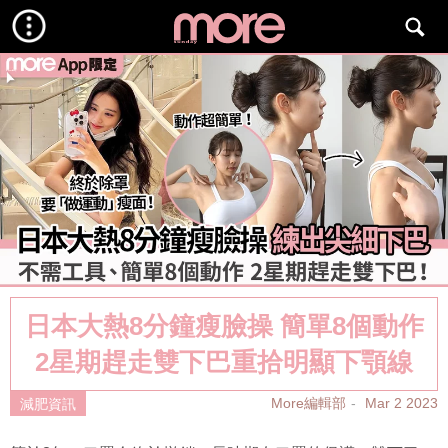
日本大熱8分鐘瘦臉操 簡單8個動作
2星期趕走雙下巴重拾明顯下顎線
More編輯部
Mar 2 2023
減肥資訊