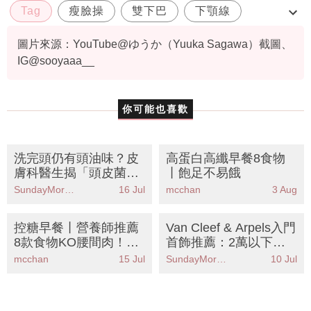
Tag
瘦臉操
雙下巴
下顎線
Moreapp限定
圖片來源：YouTube@ゆうか（Yuuka Sagawa）截圖、
IG@sooyaaa__
你可能也喜歡
洗完頭仍有頭油味？皮
高蛋白高纖早餐8食物
膚科醫生揭「頭皮菌群
丨飽足不易餓
失衡」真相丨8大方法K
SundayMore編輯部
16 Jul
mcchan
3 Aug
O尷尬油臭味
控糖早餐丨營養師推薦
Van Cleef & Arpels入門
8款食物KO腰間肉！公
首飾推薦：2萬以下即
開3大黃金法則穩定血
入手！經典四葉草款式
mcchan
15 Jul
SundayMore編輯部
10 Jul
糖減肚腩
介紹