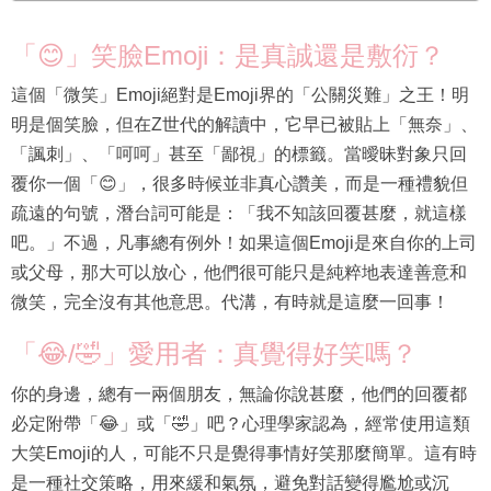
「😊」笑臉Emoji：是真誠還是敷衍？
這個「微笑」Emoji絕對是Emoji界的「公關災難」之王！明
明是個笑臉，但在Z世代的解讀中，它早已被貼上「無奈」、
「諷刺」、「呵呵」甚至「鄙視」的標籤。當曖昧對象只回
覆你一個「😊」，很多時候並非真心讚美，而是一種禮貌但
疏遠的句號，潛台詞可能是：「我不知該回覆甚麼，就這樣
吧。」不過，凡事總有例外！如果這個Emoji是來自你的上司
或父母，那大可以放心，他們很可能只是純粹地表達善意和
微笑，完全沒有其他意思。代溝，有時就是這麼一回事！
「😂/🤣」愛用者：真覺得好笑嗎？
你的身邊，總有一兩個朋友，無論你說甚麼，他們的回覆都
必定附帶「😂」或「🤣」吧？心理學家認為，經常使用這類
大笑Emoji的人，可能不只是覺得事情好笑那麼簡單。這有時
是一種社交策略，用來緩和氣氛，避免對話變得尷尬或沉