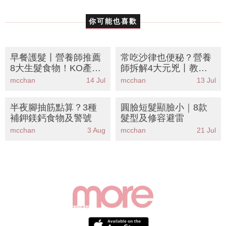
你可能也喜歡
早餐護髮丨營養師推薦
常吃沙律也便秘？營養
8大生髮食物！KO產後
師拆解4大元兇丨教你8
脫髮壓力掉髮 附懶人食
大食材搭配食法 擺脫
mcchan
14 Jul
mcchan
13 Jul
譜
「假健康」陷阱
半夜腳抽筋點算？3種
圓臉短髮顯臉小｜8款
補鉀鎂鈣食物及警號
髮型及修容避雷
mcchan
3 Aug
mcchan
21 Jul