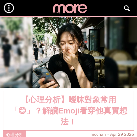
【心理分析】曖昧對象常用
「😊」？解讀Emoji看穿他真實想
法！
mcchan
Apr 29 2026
心理分析