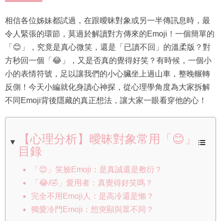
相信各位姊妹都試過，在跟曖昧對象或另一半傳訊息時，最
令人緊張的環節，莫過於解讀對方傳來的Emoji！一個簡單的
「😊」，究竟是真心微笑，還是「已讀不回」的溫柔版？對
方秒回一個「😂」，又是否真的覺得好笑？有時候，一個小
小的表情符號，足以讓我們的小心臟坐上過山車，整晚輾轉
反側！今天小編就化身讀心神探，從心理學角度為大家拆解
不同Emoji背後隱藏的真正想法，讓大家一眼看穿他的心！
【心理分析】曖昧對象常用「😊」
目錄
「😊」笑臉Emoji：是真誠還是敷衍？
「😂/🤣」愛用者：真覺得好笑嗎？
完全不用Emoji人：是高冷還是懶？
獨愛冷門Emoji：想突顯與眾不同？