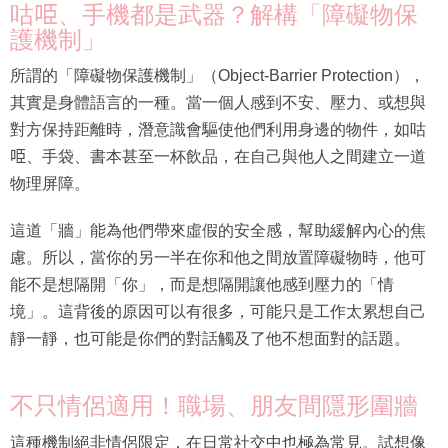
咕𠱸、手機都是武器？解構「障礙物保
護機制」
所謂的「障礙物保護機制」（Object-Barrier Protection），
其實是身體語言的一種。當一個人感到不安、壓力、或想與
對方保持距離時，潛意識會驅使他們利用身邊的物件，如咕
𠱸、手袋、書本甚至一杯飲品，在自己與他人之間建立一道
物理屏障。
這道「牆」能為他們帶來虛假的安全感，幫助緩解內心的焦
慮。所以，當你的另一半在你和他之間放置障礙物時，他可
能不是想隔開「你」，而是想隔開讓他感到壓力的「情
境」。這背後的原因可以有很多，可能只是工作太累想自己
靜一靜，也可能是你們的對話觸及了他不想面對的話題。
不只情侶適用！職場、朋友間隱形圍牆
這種機制絕非情侶限定，在日常社交中也極為常見。試想像