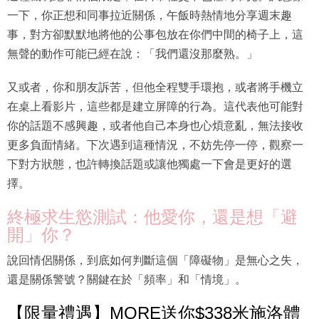
一下，你正想和同事拉近關係，午飯時熱情地分享週末趣
事，對方卻默默地將他的公事包放在你們中間的椅子上，這
無聲的動作可能已經在說：「我們還沒那麼熟。」
又或者，你和朋友訴苦，但他全程雙手環抱，或者將手機立
在桌上看影片，這些都是建立屏障的行為。這代表他可能對
你的話題不感興趣，或者他自己本身也心煩意亂，無法接收
更多負面情緒。下次遇到這種情況，不妨先停一停，觀察一
下對方狀態，也許轉換話題或讓他獨處一下會是更好的選
擇。
終極求生慾測試：他愛你，還是想「避
開」你？
說回情侶關係，到底如何判斷這個「障礙物」是無心之失，
還是關係警號？關鍵在於「頻率」和「情境」。
【限量禮遇】MORE送你$338米施洛體