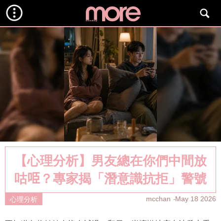
【心理分析】男友總在你們中間放
咕𠱸？專家揭「潛意識抗拒」警號
mcchan
May 18 2026
心理分析