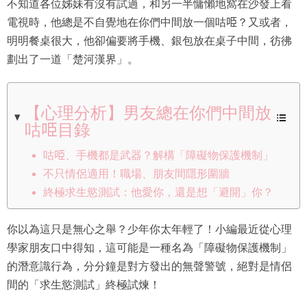
不知道各位姊妹有沒有試過，和另一半慵懶地窩在沙發上看
電視時，他總是不自覺地在你們中間放一個咕𠱸？又或者，
明明餐桌很大，他卻偏要將手機、銀包放在桌子中間，彷彿
劃出了一道「楚河漢界」。
【心理分析】男友總在你們中間放
咕𠱸目錄
咕𠱸、手機都是武器？解構「障礙物保護機制」
不只情侶適用！職場、朋友間隱形圍牆
終極求生慾測試：他愛你，還是想「避開」你？
你以為這只是無心之舉？少年你太年輕了！小編最近從心理
學家朋友口中得知，這可能是一種名為「障礙物保護機制」
的潛意識行為，分分鐘是對方發出的無聲警號，絕對是情侶
間的「求生慾測試」終極試煉！