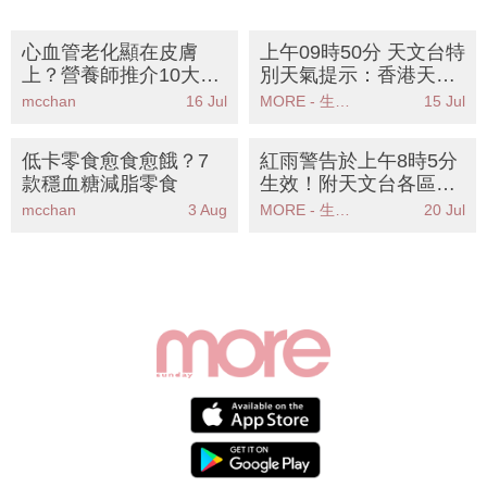
心血管老化顯在皮膚
上午09時50分 天文台特
上？營養師推介10大抗
別天氣提示：香港天文
氧化飲食丨逆齡護心兼
台發出強陣風警告請市
mcchan
16 Jul
MORE - 生活品味
15 Jul
美肌！
民注意安全
低卡零食愈食愈餓？7
紅雨警告於上午8時5分
款穩血糖減脂零食
生效！附天文台各區雨
量分佈圖
mcchan
3 Aug
MORE - 生活品味
20 Jul