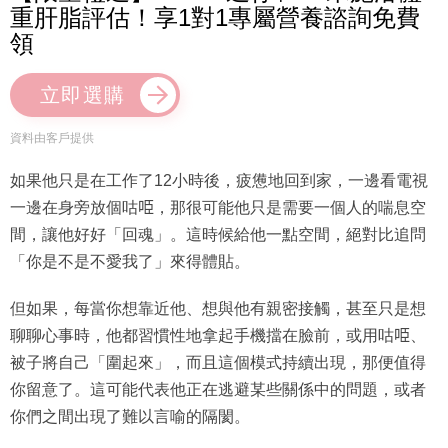
重肝脂評估！享1對1專屬營養諮詢免費
領
立即選購
資料由客戶提供
如果他只是在工作了12小時後，疲憊地回到家，一邊看電視
一邊在身旁放個咕𠱸，那很可能他只是需要一個人的喘息空
間，讓他好好「回魂」。這時候給他一點空間，絕對比追問
「你是不是不愛我了」來得體貼。
但如果，每當你想靠近他、想與他有親密接觸，甚至只是想
聊聊心事時，他都習慣性地拿起手機擋在臉前，或用咕𠱸、
被子將自己「圍起來」，而且這個模式持續出現，那便值得
你留意了。這可能代表他正在逃避某些關係中的問題，或者
你們之間出現了難以言喻的隔閡。