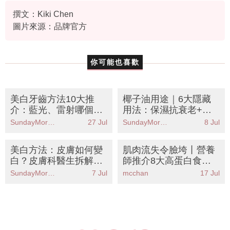
牙齒護理
撰文：Kiki Chen
圖片來源：品牌官方
你可能也喜歡
美白牙齒方法10大推
椰子油用途｜6大隱藏
介：藍光、雷射哪個
用法：保濕抗衰老+美
好？ 黎姿、新木優子教
白牙齒！低成本護膚好
SundayMore編輯部
27 Jul
SundayMore編輯部
8 Jul
這樣做！
物！
美白方法：皮膚如何變
肌肉流失令臉垮丨營養
白？皮膚科醫生拆解4
師推介8大高蛋白食物
大迷思：美白丸有效
撐起蘋果肌告別包包面
SundayMore編輯部
7 Jul
mcchan
17 Jul
嗎？