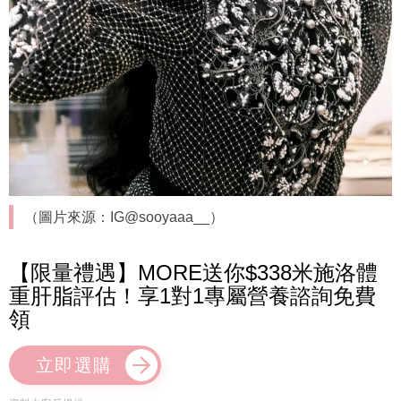
（圖片來源：IG@sooyaaa__）
【限量禮遇】MORE送你$338米施洛體
重肝脂評估！享1對1專屬營養諮詢免費
領
立即選購