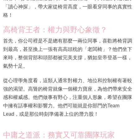
「讀心神探」，帶大家從椅背高度，一眼看穿同事的真實性
格！
高椅背王者：權力與野心象徵？
首先，你公司裡是不是總有那麼一兩位同事，喜歡將椅背調
到最高，甚至換上一張有高高頭枕的「老闆椅」？他們坐下
來時，整個背部和頭部都被完美支撐，猶如皇帝登基一樣，
氣勢十足。
從心理學角度看，這類人通常對權力、地位和控制權有著較
強的渴望。高聳的椅背就像一個權力寶座，為他們帶來安全
感和權威感。他們做事有野心，注重個人形象，希望在團隊
中擁有話事權和影響力。他們可能就是你部門的Team
Lead，或是那位時刻準備著上位的潛力股！
中庸之道派：務實又可靠團隊玩家