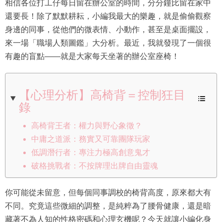
相信各位打工仔每日留在辦公室的時間，分分鐘比留在家中
還要長！除了默默耕耘，小編我最大的樂趣，就是偷偷觀察
身邊的同事，從他們的微表情、小動作，甚至是桌面擺設，
來一場「職場人類圖鑑」大分析。最近，我就發現了一個很
有趣的盲點——就是大家每天坐著的辦公室座椅！
【心理分析】高椅背＝控制狂目
錄
高椅背王者：權力與野心象徵？
中庸之道派：務實又可靠團隊玩家
低調潛行者：專注力極高創意鬼才
破格挑戰者：不按牌理出牌自由靈魂
你可能從未留意，但每個同事調校的椅背高度，原來都大有
不同。究竟這些微細的調整，是純粹為了腰骨健康，還是暗
藏著不為人知的性格密碼和心理玄機呢？今天就讓小編化身