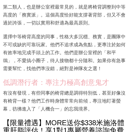
第二類人，也是辦公室裡最常見的，就是將椅背調整到中等
高度的「務實派」。這個高度恰好能支撐著背部，但又不會
過於誇張，一切以實用和舒適為最高原則。
選擇中等椅背高度的同事，性格大多沉穩、務實，是團隊中
不可或缺的可靠玩家。他們不追求成為焦點，更專注於如何
有效率地完成手頭上的工作。他們是辦公室裡的「和平
鴿」，不愛搞小圈子，待人接物都十分隨和。如果你有急事
需要幫忙，找他們準沒錯，絕對是神隊友之選！
低調潛行者：專注力極高創意鬼才
有沒有發現，有些同事的椅背總是調得特別低，甚至好像沒
有椅背一樣？他們工作時身體常常向前傾，專注地盯著螢
幕，彷彿進入了「人機合一」的忘我境界。
【限量禮遇】MORE送你$338米施洛體
重肝脂評估！享1對1專屬營養諮詢免費