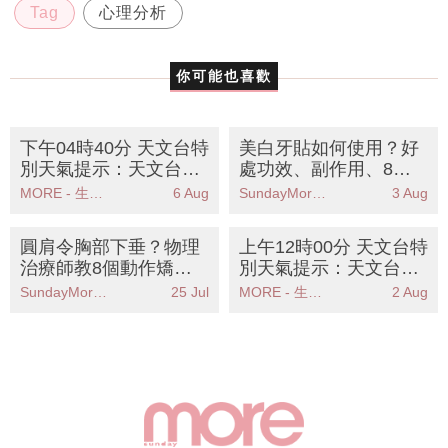
Tag
心理分析
你可能也喜歡
下午04時40分 天文台特
美白牙貼如何使用？好
別天氣提示：天文台預
處功效、副作用、8大
測週末酷熱天氣市民需
推薦一文看清
MORE - 生活品味
6 Aug
SundayMore編輯部
3 Aug
防中暑
圓肩令胸部下垂？物理
上午12時00分 天文台特
治療師教8個動作矯正
別天氣提示：天文台預
駝背丨告別虎背熊腰視
警本港今日有狂風雷暴
SundayMore編輯部
25 Jul
MORE - 生活品味
2 Aug
覺即瘦10磅
及大雨