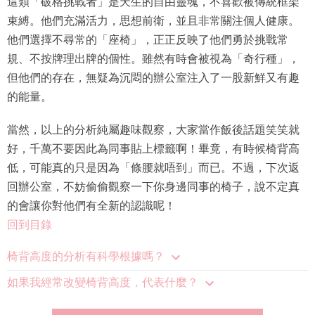
這類「破格挑戰者」是天生的自由靈魂，不喜歡被傳統框架
束縛。他們充滿活力，思想前衛，並且非常關注個人健康。
他們選擇不尋常的「座椅」，正正反映了他們勇於挑戰常
規、不按牌理出牌的個性。雖然有時會被視為「奇行種」，
但他們的存在，無疑為沉悶的辦公室注入了一股新鮮又有趣
的能量。
當然，以上的分析純屬趣味觀察，大家當作飯後話題笑笑就
好，千萬不要因此為同事貼上標籤啊！畢竟，有時候椅背高
低，可能真的只是因為「條腰就唔到」而已。不過，下次返
回辦公室，不妨偷偷觀察一下你身邊同事的椅子，說不定真
的會讓你對他們有全新的認識呢！
回到目錄
椅背高度的分析有科學根據嗎？
如果我經常改變椅背高度，代表什麼？