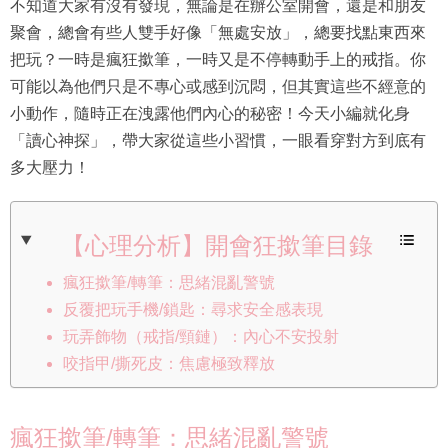
不知道大家有沒有發現，無論是在辦公室開會，還是和朋友
聚會，總會有些人雙手好像「無處安放」，總要找點東西來
把玩？一時是瘋狂撳筆，一時又是不停轉動手上的戒指。你
可能以為他們只是不專心或感到沉悶，但其實這些不經意的
小動作，隨時正在洩露他們內心的秘密！今天小編就化身
「讀心神探」，帶大家從這些小習慣，一眼看穿對方到底有
多大壓力！
【心理分析】開會狂撳筆目錄
瘋狂撳筆/轉筆：思緒混亂警號
反覆把玩手機/鎖匙：尋求安全感表現
玩弄飾物（戒指/頸鏈）：內心不安投射
咬指甲/撕死皮：焦慮極致釋放
瘋狂撳筆/轉筆：思緒混亂警號