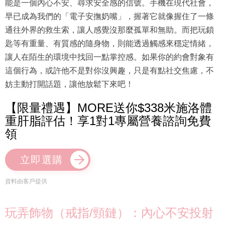
能是一個內心不安、尋求安全感的信號。手機在現代社會，
早已成為我們的「電子安撫奶嘴」，握著它就像握住了一條
通往外界的救生索，讓人感覺沒那麼孤單和無助。而把玩鎖
匙等有重量、有質感的隨身物，則能透過觸感來穩定情緒，
讓人在陌生的環境中找回一點掌控感。如果你的約會對象有
這個行為，或許他不是對你沒興趣，只是有點社交焦慮，不
妨主動打開話題，讓他放鬆下來吧！
【限量禮遇】MORE送你$338米施洛體
重肝脂評估！享1對1專屬營養諮詢免費
領
立即選購
資料由客戶提供
玩弄飾物（戒指/頸鏈）：內心不安投射