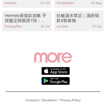
狀況及未來5天天氣預
mcchan
21 Jul
SundayMore編輯部
10 Aug
測｜每日更新
Hermès保值款攻略 手
抗敏湯水禁忌｜濕疹慎
袋鑒定師親授7招：款
飲6類食物
式、顏色、皮質哪款才
SundayMore編輯部
15 Jul
mcchan
27 Jul
保值？
/
/
Contacts
Disclaimer
Privacy Policy