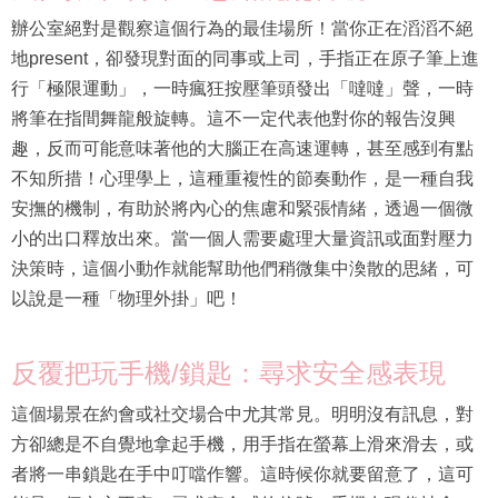
辦公室絕對是觀察這個行為的最佳場所！當你正在滔滔不絕
地present，卻發現對面的同事或上司，手指正在原子筆上進
行「極限運動」，一時瘋狂按壓筆頭發出「噠噠」聲，一時
將筆在指間舞龍般旋轉。這不一定代表他對你的報告沒興
趣，反而可能意味著他的大腦正在高速運轉，甚至感到有點
不知所措！心理學上，這種重複性的節奏動作，是一種自我
安撫的機制，有助於將內心的焦慮和緊張情緒，透過一個微
小的出口釋放出來。當一個人需要處理大量資訊或面對壓力
決策時，這個小動作就能幫助他們稍微集中渙散的思緒，可
以說是一種「物理外掛」吧！
反覆把玩手機/鎖匙：尋求安全感表現
這個場景在約會或社交場合中尤其常見。明明沒有訊息，對
方卻總是不自覺地拿起手機，用手指在螢幕上滑來滑去，或
者將一串鎖匙在手中叮噹作響。這時候你就要留意了，這可