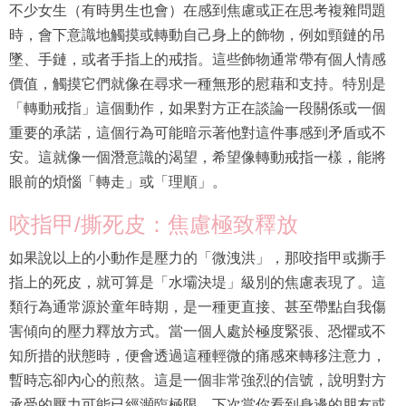
不少女生（有時男生也會）在感到焦慮或正在思考複雜問題
時，會下意識地觸摸或轉動自己身上的飾物，例如頸鏈的吊
墜、手鏈，或者手指上的戒指。這些飾物通常帶有個人情感
價值，觸摸它們就像在尋求一種無形的慰藉和支持。特別是
「轉動戒指」這個動作，如果對方正在談論一段關係或一個
重要的承諾，這個行為可能暗示著他對這件事感到矛盾或不
安。這就像一個潛意識的渴望，希望像轉動戒指一樣，能將
眼前的煩惱「轉走」或「理順」。
咬指甲/撕死皮：焦慮極致釋放
如果說以上的小動作是壓力的「微洩洪」，那咬指甲或撕手
指上的死皮，就可算是「水壩決堤」級別的焦慮表現了。這
類行為通常源於童年時期，是一種更直接、甚至帶點自我傷
害傾向的壓力釋放方式。當一個人處於極度緊張、恐懼或不
知所措的狀態時，便會透過這種輕微的痛感來轉移注意力，
暫時忘卻內心的煎熬。這是一個非常強烈的信號，說明對方
承受的壓力可能已經瀕臨極限。下次當你看到身邊的朋友或