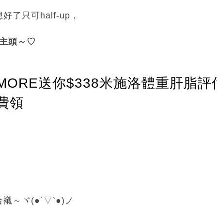
了只可half-up，
公主頭～♡
ORE送你$338米施洛體重肝脂評
費領
～ヾ(●´▽‵●)ノ