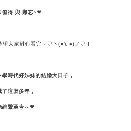
值得 與 難忘~❤
希望大家耐心看完～♡ヽ(●′ε‵●)ノ♡
！
中學時代好姊妹的結婚大日子，
識了這麼多年，
能維繫至今～❤