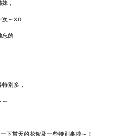
姊妹，
次～XD
難忘的
得特別多，
～～
享一下當天的花絮及一些特別事啦～！