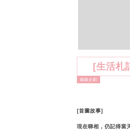
[生活札
婚嫁企劃
[首圖故事]
現在睇相，仍記得當