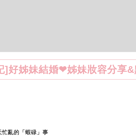
記]好姊妹結婚❤姊妹妝容分享
天忙亂的「蝦碌」事