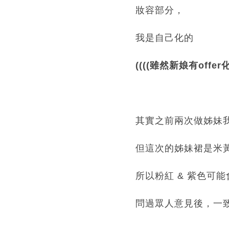
妝容部分，
我是自己化的
((((雖然新娘有of
其實之前兩次做姊妹
但這次的姊妹裙是米
所以粉紅 & 紫色可
問過眾人意見後，一