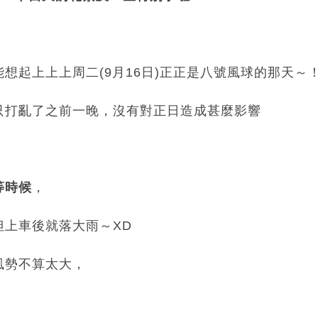
想起上上上周二(9月16日)正正是八號風球的那天～
只打亂了之前一晚，沒有對正日造成甚麼影響
等時候
，
但上車後就落大雨～XD
風勢不算太大，