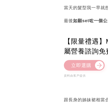
當天的髮型我一早就想好
最後
如願set咗一個
【限量禮遇】M
屬營養諮詢免
立即選購
資料由客戶提供
跟長身的姊妹裙相當合襯