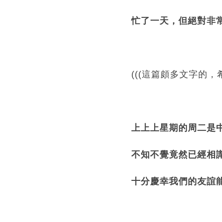
忙了一天，但絕對非常
(((這篇頗多文字的，
上上
上
星期的周二是
不知不覺竟然已經相
十分慶幸我們的友誼