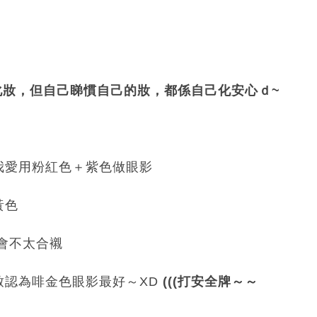
fer化妝，但自己睇慣自己的妝，都係自己化安心ｄ~
我愛用粉紅色＋紫色做眼影
黃色
能會不太合襯
致認為啡金色眼影最好～XD
(((打安全牌～～