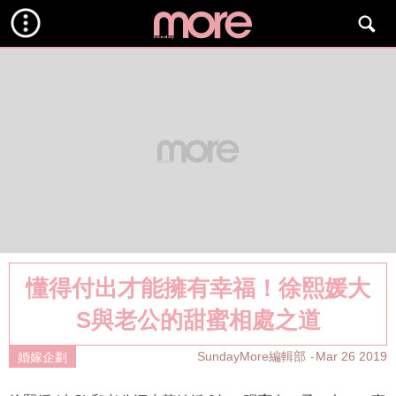
懂得付出才能擁有幸福！徐熙媛大
S與老公的甜蜜相處之道
SundayMore編輯部
Mar 26 2019
婚嫁企劃