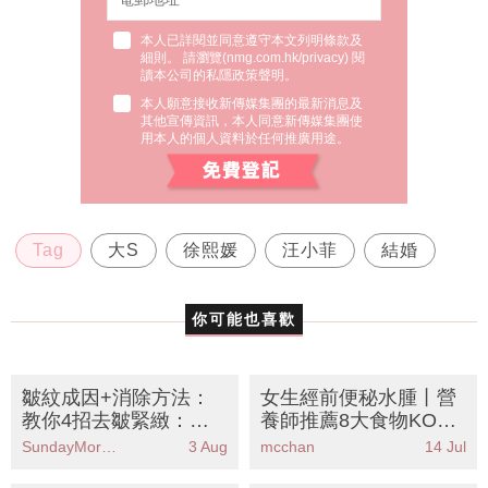
本人已詳閱並同意遵守本文列明條款及
細則。 請瀏覽(
nmg.com.hk/privacy
) 閱
讀本公司的私隱政策聲明。
本人願意接收新傳媒集團的最新消息及
其他宣傳資訊，本人同意新傳媒集團使
用本人的個人資料於任何推廣用途。
Tag
大S
徐熙媛
汪小菲
結婚
你可能也喜歡
皺紋成因+消除方法：
女生經前便秘水腫丨營
教你4招去皺緊緻：消
養師推薦8大食物KO肚
除額頭紋/法令紋/魚尾
谷谷 附3款緊急通便食
SundayMore編輯部
3 Aug
mcchan
14 Jul
紋/頸紋
譜