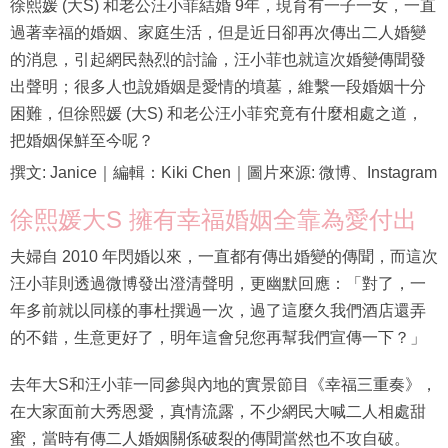
徐熙媛 (大S) 和老公汪小菲結婚 9年，現育有一子一女，一直
過著幸福的婚姻、家庭生活，但是近日卻再次傳出二人婚變
的消息，引起網民熱烈的討論，汪小菲也就這次婚變傳聞發
出聲明；很多人也說婚姻是愛情的墳墓，維繫一段婚姻十分
困難，但徐熙媛 (大S) 和老公汪小菲究竟有什麼相處之道，
把婚姻保鮮至今呢？
撰文: Janice｜編輯：Kiki Chen｜圖片來源: 微博、Instagram
徐熙媛大S 擁有幸福婚姻全靠為愛付出
夫婦自 2010 年閃婚以來，一直都有傳出婚變的傳聞，而這次
汪小菲則透過微博發出澄清聲明，更幽默回應：「對了，一
年多前就以同樣的事杜撰過一次，過了這麼久我們酒店還弄
的不錯，生意更好了，明年這會兒您再幫我們宣傳一下？」
去年大S和汪小菲一同參與內地的實景節目《幸福三重奏》，
在大家面前大秀恩愛，真情流露，不少網民大喊二人相處甜
蜜，當時有傳二人婚姻關係破裂的傳聞當然也不攻自破。