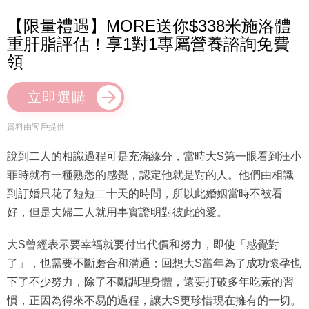
【限量禮遇】MORE送你$338米施洛體
重肝脂評估！享1對1專屬營養諮詢免費
領
立即選購
資料由客戶提供
說到二人的相識過程可是充滿緣分，當時大S第一眼看到汪小
菲時就有一種熟悉的感覺，認定他就是對的人。他們由相識
到訂婚只花了短短二十天的時間，所以此婚姻當時不被看
好，但是夫婦二人就用事實證明對彼此的愛。
大S曾經表示要幸福就要付出代價和努力，即使「感覺對
了」，也需要不斷磨合和溝通；回想大S當年為了成功懷孕也
下了不少努力，除了不斷調理身體，還要打破多年吃素的習
慣，正因為得來不易的過程，讓大S更珍惜現在擁有的一切。