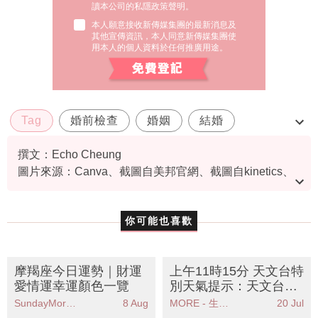
讀本公司的私隱政策聲明。
本人願意接收新傳媒集團的最新消息及
其他宣傳資訊，本人同意新傳媒集團使
用本人的個人資料於任何推廣用途。
Tag
婚前檢查
婚姻
結婚
身體檢查
撰文：Echo Cheung
圖片來源：Canva、截圖自美邦官網、截圖自kinetics、
FB@youngpluscentre、全仁醫務中心、盈健醫療、時代
醫療集團
你可能也喜歡
摩羯座今日運勢｜財運
上午11時15分 天文台特
愛情運幸運顏色一覽
別天氣提示：天文台提
醒強雷雨區影響本港市
SundayMore編輯部
8 Aug
MORE - 生活品味
20 Jul
民需保持警惕