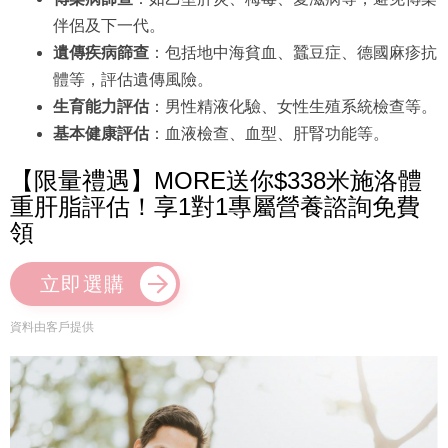
伴侶及下一代。
遺傳疾病篩查
：包括地中海貧血、蠶豆症、德國麻疹抗
體等，評估遺傳風險。
生育能力評估
：男性精液化驗、女性生殖系統檢查等。
基本健康評估
：血液檢查、血型、肝腎功能等。
【限量禮遇】MORE送你$338米施洛體
重肝脂評估！享1對1專屬營養諮詢免費
領
立即選購
資料由客戶提供