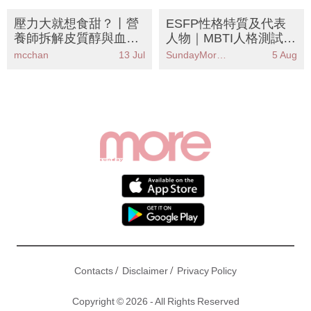
壓力大就想食甜？丨營
ESFP性格特質及代表
養師拆解皮質醇與血糖
人物｜MBTI人格測試中
拉鋸戰 8款穩定血糖食
被稱為「表演者」人格
mcchan
13 Jul
SundayMore編輯部
5 Aug
物告別飯後疲勞
/
/
Contacts
Disclaimer
Privacy Policy
Copyright © 2026 - All Rights Reserved