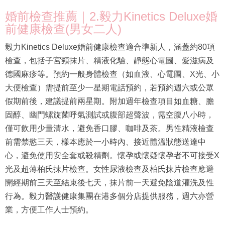
婚前檢查推薦｜2.毅力Kinetics Deluxe婚
前健康檢查(男女二人)
毅力Kinetics Deluxe婚前健康檢查適合準新人，涵蓋約80項
檢查，包括子宮頸抹片、精液化驗、靜態心電圖、愛滋病及
德國麻疹等。預約一般身體檢查（如血液、心電圖、X光、小
大便檢查）需提前至少一星期電話預約，若預約週六或公眾
假期前後，建議提前兩星期。附加週年檢查項目如血糖、膽
固醇、幽門螺旋菌呼氣測試或腹部超聲波，需空腹八小時，
僅可飲用少量清水，避免香口膠、咖啡及茶。男性精液檢查
前需禁慾三天，樣本應於一小時內、接近體溫狀態送達中
心，避免使用安全套或殺精劑。懷孕或懷疑懷孕者不可接受X
光及超薄柏氏抹片檢查。女性尿液檢查及柏氏抹片檢查應避
開經期前三天至結束後七天，抹片前一天避免陰道灌洗及性
行為。毅力醫護健康集團在港多個分店提供服務，週六亦營
業，方便工作人士預約。