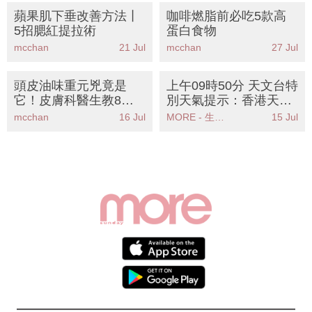
蘋果肌下垂改善方法丨
咖啡燃脂前必吃5款高
5招腮紅提拉術
蛋白食物
mcchan
21 Jul
mcchan
27 Jul
頭皮油味重元兇竟是
上午09時50分 天文台特
它！皮膚科醫生教8招
別天氣提示：香港天文
天然去油大法 告別尷尬
台發出強陣風警告請市
mcchan
16 Jul
MORE - 生活品味
15 Jul
頭油味
民注意安全