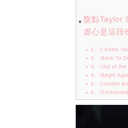
盤點Taylo
虐心是這段
1.〈I Knew Yo
2.〈Back To 
3.〈Out of th
4.〈Begin Aga
5.〈London B
6.〈Enchante