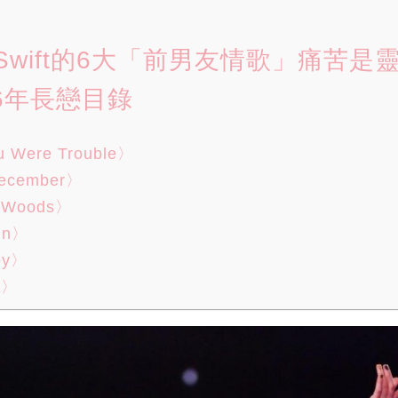
r Swift的6大「前男友情歌」痛苦是
6年長戀目錄
u Were Trouble〉
December〉
e Woods〉
in〉
oy〉
d〉