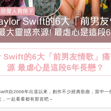
or Swift的6大「前男友情歌
源 最虐心是這段6年長戀？
r Swift自2006年出道以來，創作不少經典歌曲，當
友，一起看看都有那首吧～