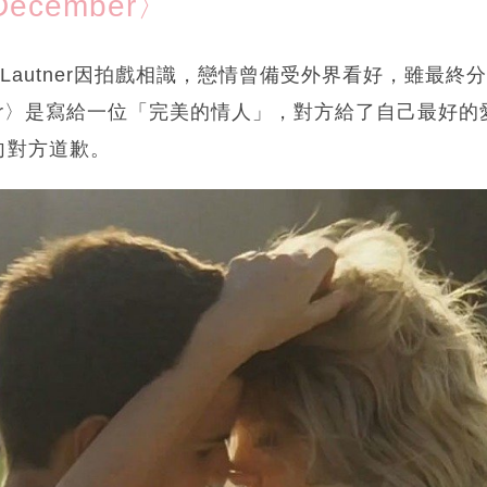
 December〉
與Taylor Lautner因拍戲相識，戀情曾備受外界看好，雖
cember〉是寫給一位「完美的情人」，對方給了自己最
向對方道歉。