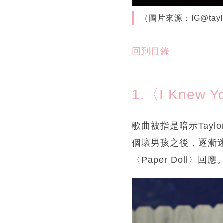
（圖片來源：IG@taylo
回到目錄
1.〈I Knew Y
歌曲被指是暗示Tayl
個壞男孩之後，逐漸迷
〈Paper Doll〉回應