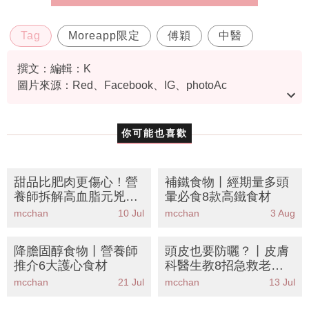
Tag
Moreapp限定
傅穎
中醫
撰文：編輯：K
圖片來源：Red、Facebook、IG、photoAc
資料或影片來源：德善堂註冊中醫師譚淵之
你可能也喜歡
甜品比肥肉更傷心！營
補鐵食物丨經期量多頭
養師拆解高血脂元兇丨
暈必食8款高鐵食材
女生必戒4類高危甜品
mcchan
10 Jul
mcchan
3 Aug
＋護心降血脂食譜推薦
降膽固醇食物丨營養師
頭皮也要防曬？丨皮膚
推介6大護心食材
科醫生教8招急救老化
分界位 預防曝曬脫髮危
mcchan
21 Jul
mcchan
13 Jul
機！