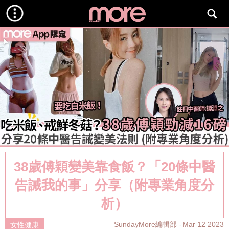
38歲傅穎變美靠食飯？「20條中醫
告誡我的事」分享（附專業角度分
析）
SundayMore編輯部
Mar 12 2023
女性健康