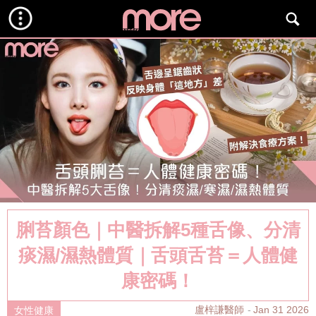
脷苔顏色｜中醫拆解5種舌像、分清
痰濕/濕熱體質｜舌頭舌苔＝人體健
康密碼！
盧梓謙醫師
Jan 31 2026
女性健康