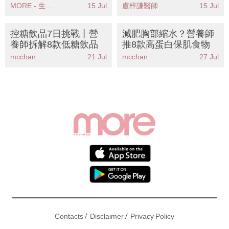
出特別天氣提示雷雨區
收肚腩治腰背痛症！
MORE - 生活品味
15 Jul
盧梓謙醫師
15 Jul
逼近本港部分地區雨勢
加劇
控糖飲品7日挑戰丨營
減肥胸部縮水？營養師
養師拆解8款低糖飲品
推8款高蛋白保肌食物
mcchan
21 Jul
mcchan
27 Jul
/
/
Contacts
Disclaimer
Privacy Policy