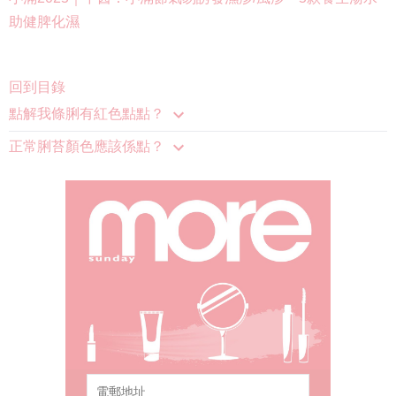
助健脾化濕
回到目錄
點解我條脷有紅色點點？
正常脷苔顏色應該係點？