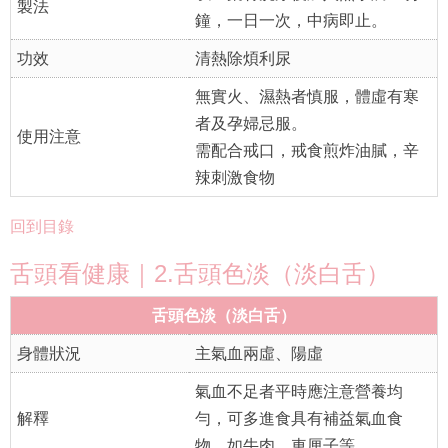
製法
鐘，一日一次，中病即止。
功效
清熱除煩利尿
無實火、濕熱者慎服，體虛有寒
者及孕婦忌服。
使用注意
需配合戒口，戒食煎炸油膩，辛
辣刺激食物
回到目錄
舌頭看健康｜2.舌頭色淡（淡白舌）
舌頭色淡（淡白舌）
身體狀況
主氣血兩虛、陽虛
氣血不足者平時應注意營養均
解釋
勻，可多進食具有補益氣血食
物，如牛肉、車厘子等。