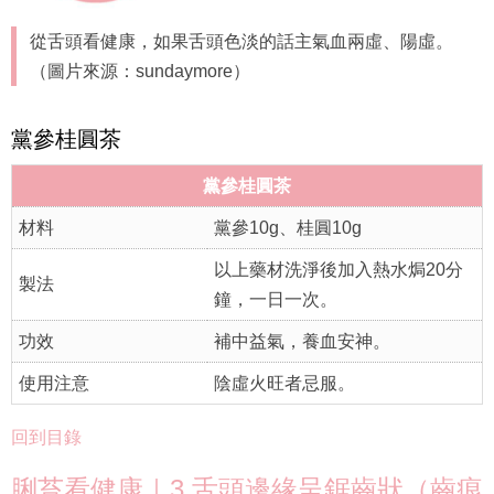
從舌頭看健康，如果舌頭色淡的話主氣血兩虛、陽虛。
（圖片來源：sundaymore）
黨參桂圓茶
黨參桂圓茶
材料
黨參10g、桂圓10g
以上藥材洗淨後加入熱水焗20分
製法
鐘，一日一次。
功效
補中益氣，養血安神。
使用注意
陰虛火旺者忌服。
回到目錄
脷苔看健康｜3.舌頭邊緣呈鋸齒狀（齒痕