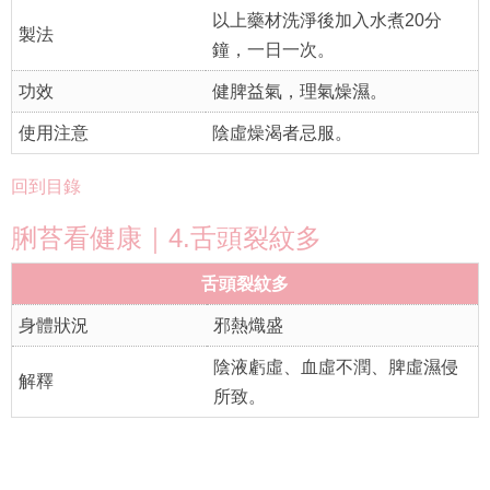
以上藥材洗淨後加入水煮20分
製法
鐘，一日一次。
功效
健脾益氣，理氣燥濕。
使用注意
陰虛燥渴者忌服。
回到目錄
脷苔看健康｜4.舌頭裂紋多
舌頭裂紋多
身體狀況
邪熱熾盛
陰液虧虛、血虛不潤、脾虛濕侵
解釋
所致。