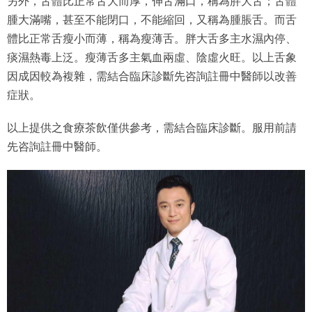
另外，舌體比正常舌大而厚，伸舌滿口，稱為胖大舌；舌體
腫大滿嘴，甚至不能閉口，不能縮回，又稱為腫脹舌。而舌
體比正常舌瘦小而薄，稱為瘦薄舌。胖大舌多主水濕內停、
痰濕熱毒上泛。瘦薄舌多主氣血兩虛、陰虛火旺。以上舌象
因成因較為複雜，需結合臨床診斷先咨詢註冊中醫師以改善
症狀。
以上提供之食療茶飲僅供參考，需結合臨床診斷。服用前請
先咨詢註冊中醫師。