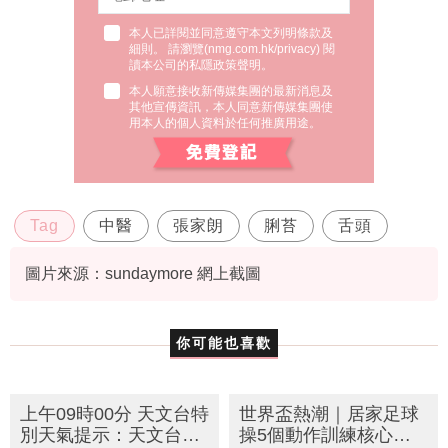
本人已詳閱並同意遵守本文列明條款及
細則。 請瀏覽(
nmg.com.hk/privacy
) 閱
讀本公司的私隱政策聲明。
本人願意接收新傳媒集團的最新消息及
其他宣傳資訊，本人同意新傳媒集團使
用本人的個人資料於任何推廣用途。
Tag
中醫
張家朗
脷苔
舌頭
圖片來源：sundaymore 網上截圖
你可能也喜歡
上午09時00分 天文台特
世界盃熱潮｜居家足球
別天氣提示：天文台發
操5個動作訓練核心！