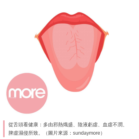
從舌頭看健康：多由邪熱熾盛、陰液虧虛、血虛不潤、
脾虛濕侵所致。（圖片來源：sundaymore）