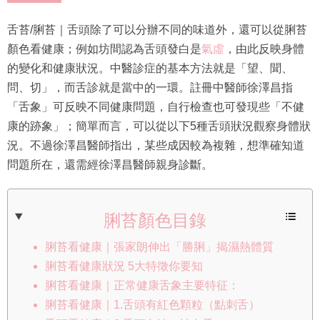
舌苔/脷苔｜舌頭除了可以分辦不同的味道外，還可以從脷苔
顏色看健康；例如坊間認為舌頭發白是
氣虛
，由此反映身體
的變化和健康狀況。中醫診症的基本方法就是「望、聞、
問、切」，而舌診就是當中的一環。註冊中醫師徐澤昌指
「舌象」可反映不同健康問題，自行檢查也可發現些「不健
康的跡象」；簡單而言，可以從以下5種舌頭狀況觀察身體狀
況。不過徐澤昌醫師指出，某些成因較為複雜，想準確知道
問題所在，還需經徐澤昌醫師親身診斷。
脷苔顏色目錄
脷苔看健康｜張家朗伸出「勝脷」揭濕熱體質
脷苔看健康狀況 5大特徵你要知
脷苔看健康｜正常健康舌象主要特征：
脷苔看健康｜1.舌頭有紅色顆粒（點刺舌）