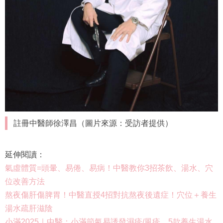
註冊中醫師徐澤昌（圖片來源：受訪者提供）
延伸閱讀：
氣虛體質=頭暈、易倦、易病！中醫教你3招茶飲、湯水、穴
位改善方法
熬夜傷肝傷脾胃！中醫直授4招對抗熬夜後遺症！穴位＋養生
湯水疏肝滋陰
小滿2025｜中醫：小滿節氣易誘發濕疹/風疹 5款養生湯水