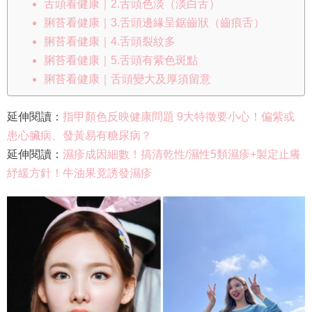
舌頭看健康｜2.舌頭色淡（淡白舌）
脷苔看健康｜3.舌頭邊緣呈鋸齒狀（齒痕舌）
脷苔看健康｜4.舌頭裂紋多
脷苔看健康｜5.舌頭有紫色斑點
脷苔看健康｜舌頭變大及厚須留意
延伸閱讀：
指甲顏色反映健康問題 9大特徵要小心！偏紫或
患心臟病、發黃易有糖尿病？
延伸閱讀：
濕疹成因細數！搞清乾性/濕性5類濕疹+製定止癢
紓緩方針！牛油果竟誘發濕疹