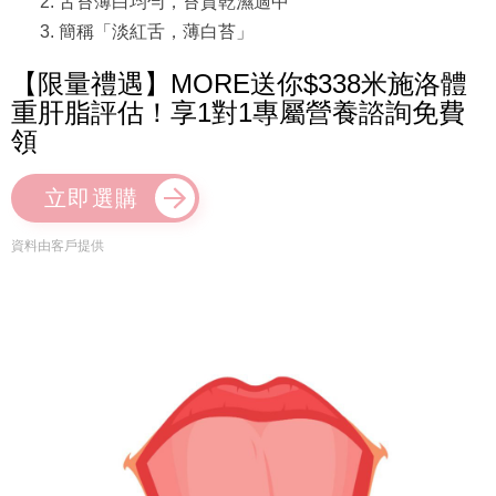
舌苔薄白均勻，苔質乾濕適中
簡稱「淡紅舌，薄白苔」
【限量禮遇】MORE送你$338米施洛體
重肝脂評估！享1對1專屬營養諮詢免費
領
立即選購
資料由客戶提供