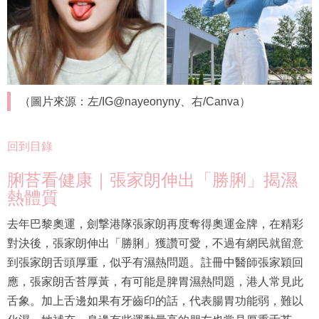
（圖片來源：左/IG@nayeonyny、右/Canva）
回到目錄
脷苔看健康｜張家朗伸出「勝脷」揭濕
熱體質
去年巴黎奧運，劍撃港隊張家朗再度奪得奧運金牌，在精彩
對決後，張家朗伸出「勝脷」獲讚可愛，不過有網民就留意
到張家朗舌頭厚重，似乎有濕熱問題。註冊中醫師張家穎回
應，張家朗舌苔厚黃，有可能是脾胃濕熱問題，港人常見此
舌象。加上舌邊如果有牙齒印的話，代表腸胃功能弱，難以