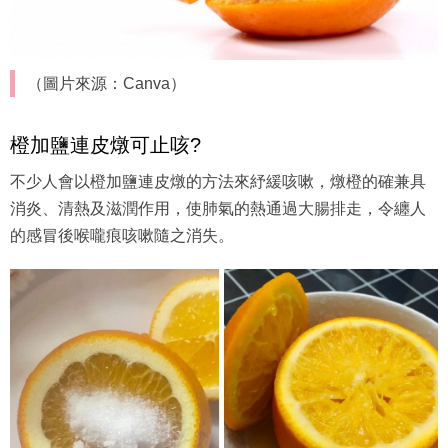
（圖片來源：Canva）
橙加鹽連皮燉可止咳?
不少人會以橙加鹽連皮燉的方法來紓緩咳嗽，燉橙的確兼具
消炎、清熱及滋潤作用，使肺氣的熱通過大腸排走，令纏人
的感冒後喉嚨痕咳嗽隨之消失。