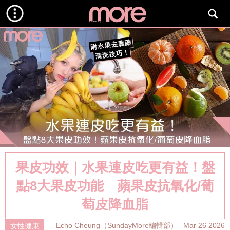
果皮功效｜水果連皮吃更有益！盤
點8大果皮功能 蘋果皮抗氧化/葡
萄皮降血脂
Echo Cheung（SundayMore編輯部）
Mar 26 2026
女性健康