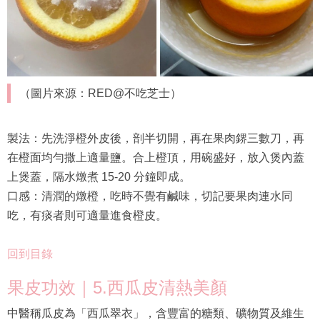
（圖片來源：RED@不吃芝士）
製法：先洗淨橙外皮後，剖半切開，再在果肉鎅三數刀，再
在橙面均勻撒上適量鹽。合上橙頂，用碗盛好，放入煲內蓋
上煲蓋，隔水燉煮 15-20 分鐘即成。
口感：清潤的燉橙，吃時不覺有鹹味，切記要果肉連水同
吃，有痰者則可適量進食橙皮。
回到目錄
果皮功效｜5.西瓜皮清熱美顏
中醫稱瓜皮為「西瓜翠衣」，含豐富的糖類、礦物質及維生