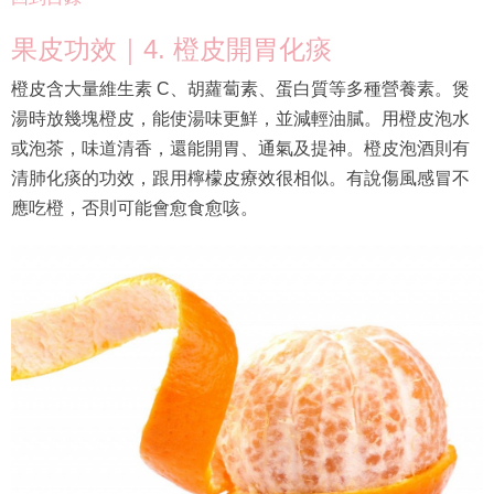
果皮功效｜4. 橙皮開胃化痰
橙皮含大量維生素 C、胡蘿蔔素、蛋白質等多種營養素。煲
湯時放幾塊橙皮，能使湯味更鮮，並減輕油膩。用橙皮泡水
或泡茶，味道清香，還能開胃、通氣及提神。橙皮泡酒則有
清肺化痰的功效，跟用檸檬皮療效很相似。有說傷風感冒不
應吃橙，否則可能會愈食愈咳。