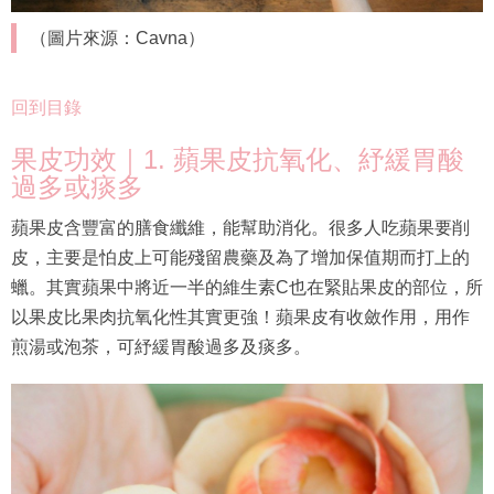
（圖片來源：Cavna）
回到目錄
果皮功效｜1. 蘋果皮抗氧化、紓緩胃酸
過多或痰多
蘋果皮含豐富的膳食纖維，能幫助消化。很多人吃蘋果要削
皮，主要是怕皮上可能殘留農藥及為了增加保值期而打上的
蠟。其實蘋果中將近一半的維生素C也在緊貼果皮的部位，所
以果皮比果肉抗氧化性其實更強！蘋果皮有收斂作用，用作
煎湯或泡茶，可紓緩胃酸過多及痰多。