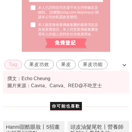
本人已詳閱並同意遵守本文列明條款及
細則。 請瀏覽(
nmg.com.hk/privacy
) 閱
讀本公司的私隱政策聲明。
本人願意接收新傳媒集團的最新消息及
其他宣傳資訊，本人同意新傳媒集團使
用本人的個人資料於任何推廣用途。
Tag
果皮功效
果皮
果皮功能
水果連皮吃
撰文：Echo Cheung
圖片來源：Cavna、Canva、RED@不吃芝士
你可能也喜歡
Hanni甜酷眼妝丨5招畫
頭皮油髮尾乾丨營養師