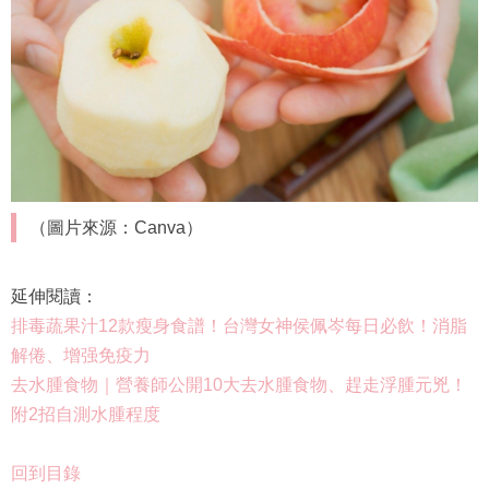
（圖片來源：Canva）
延伸閱讀：
排毒蔬果汁12款瘦身食譜！台灣女神侯佩岑每日必飲！消脂
解倦、增强免疫力
去水腫食物｜營養師公開10大去水腫食物、趕走浮腫元兇！
附2招自測水腫程度
回到目錄