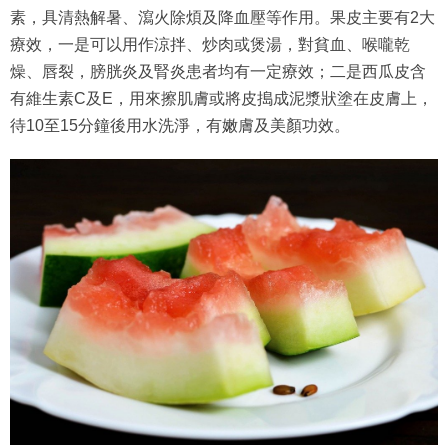
素，具清熱解暑、瀉火除煩及降血壓等作用。果皮主要有2大
療效，一是可以用作涼拌、炒肉或煲湯，對貧血、喉嚨乾
燥、唇裂，膀胱炎及腎炎患者均有一定療效；二是西瓜皮含
有維生素C及E，用來擦肌膚或將皮搗成泥漿狀塗在皮膚上，
待10至15分鐘後用水洗淨，有嫩膚及美顏功效。