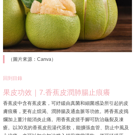
（圖片來源：Canva）
回到目錄
果皮功效｜7.香蕉皮潤肺腸止痕癢
香蕉皮中含有蕉皮素，可紓緩由真菌和細菌感染所引起的皮
膚痕癢，更有止煩渴、潤肺腸及通血脈等功效。將香蕉皮搗
爛加上薑汁能消炎止痛。用香蕉皮搓手腳可防治龜裂及凍
瘡。以30克的香蕉皮煎湯代茶飲，能擴張血管、防止中風及