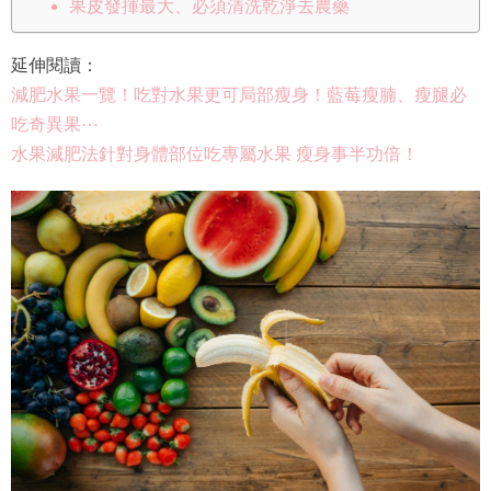
果皮發揮最大、必須清洗乾淨去農藥
延伸閱讀：
減肥水果一覽！吃對水果更可局部瘦身！藍莓瘦腩、瘦腿必
吃奇異果⋯
水果減肥法針對身體部位吃專屬水果 瘦身事半功倍！