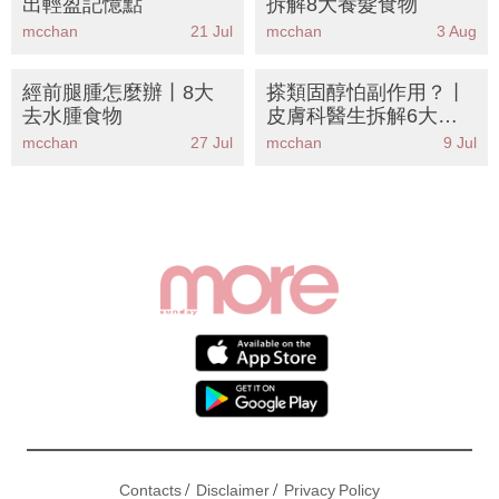
出輕盈記憶點
拆解8大養髮食物
mcchan
21 Jul
mcchan
3 Aug
經前腿腫怎麼辦丨8大
搽類固醇怕副作用？丨
去水腫食物
皮膚科醫生拆解6大正
確用法+藥膏分級丨附
mcchan
27 Jul
mcchan
9 Jul
中醫濕疹戒口清單
/
/
Contacts
Disclaimer
Privacy Policy