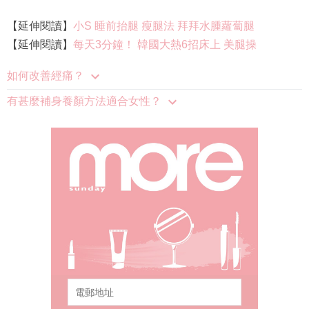
【延伸閱讀】
小S 睡前抬腿 瘦腿法 拜拜水腫蘿蔔腿
【延伸閱讀】
每天3分鐘！ 韓國大熱6招床上 美腿操
如何改善經痛？
有甚麼補身養顏方法適合女性？