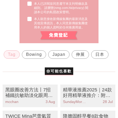
本人已詳閱並同意遵守本文列明條款及
細則。 請瀏覽(
nmg.com.hk/privacy
) 閱
讀本公司的私隱政策聲明。
本人願意接收新傳媒集團的最新消息及
其他宣傳資訊，本人同意新傳媒集團使
用本人的個人資料於任何推廣用途。
Tag
Bowing
Japan
伸展
日本
你可能也喜歡
黑眼圈改善方法丨7招
精華液推薦2025｜24款
補鐵抗敏助淡化眼周暗
好用精華液推介：附精
沉
華液正確用法及使用順
mcchan
3 Aug
SundayMore編輯部
28 Jul
序
TWICE Mina芭蕾氣質
降膽固醇早餐8款食物