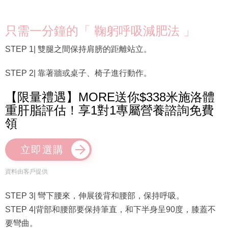
只需一分鐘的「 鞠躬呼吸減肥法 」
STEP 1| 雙腿之間保持肩膀的距離站立。
STEP 2| 靠著牆或桌子、椅子進行動作。
【限量禮遇】MORE送你$338米施洛體
重肝脂評估！享1對1專屬營養諮詢免費
領
立即選購
資料由客戶提供
STEP 3| 彎下腰來，伸展後背和腰部，保持呼吸。
STEP 4|背部和腰部要保持筆直，和下半身呈90度，膝蓋不
要彎曲。