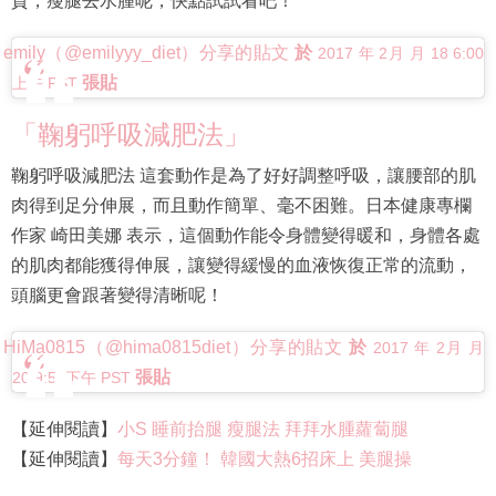
質，瘦腿去水腫呢，快點試試看吧！
emily（@emilyyy_diet）分享的貼文
於
2017 年 2月 月 18 6:00
張貼
上午 PST
「鞠躬呼吸減肥法」
鞠躬呼吸減肥法 這套動作是為了好好調整呼吸，讓腰部的肌
肉得到足分伸展，而且動作簡單、毫不困難。日本健康專欄
作家 崎田美娜 表示，這個動作能令身體變得暖和，身體各處
的肌肉都能獲得伸展，讓變得緩慢的血液恢復正常的流動，
頭腦更會跟著變得清晰呢！
HiMa0815（@hima0815diet）分享的貼文
於
2017 年 2月 月
張貼
20 9:52下午 PST
【延伸閱讀】
小S 睡前抬腿 瘦腿法 拜拜水腫蘿蔔腿
【延伸閱讀】
每天3分鐘！ 韓國大熱6招床上 美腿操