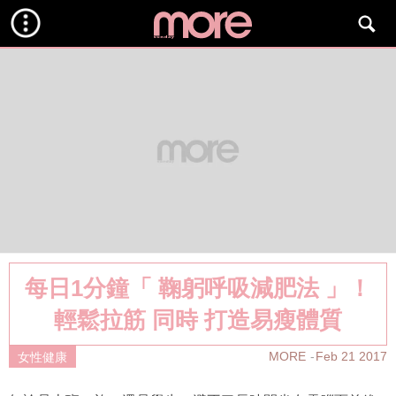
每日1分鐘「 鞠躬呼吸減肥法 」！
輕鬆拉筋 同時 打造易瘦體質
MORE
Feb 21 2017
女性健康