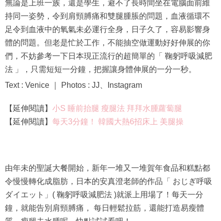
無論是上班一族，還是學生，避不了長時間坐在電腦面前維
持同一姿勢，令到肩頸膊痛和雙腿腫脹的問題，血液循環不
足令到血液中的氧氣未必運行全身，日子久了，容易影響身
體的問題。但老是忙於工作，不能抽空做運動好好伸展的你
們，不妨參考一下日本現正流行的超簡單的「 鞠躬呼吸減肥
法 」，只需短短一分鐘，把握讓身體伸展的一分一秒。
Text : Venice ｜ Photos : JJ、Instagram
【延伸閱讀】
小S 睡前抬腿 瘦腿法 拜拜水腫蘿蔔腿
【延伸閱讀】
每天3分鐘！ 韓國大熱6招床上 美腿操
由年未的聖誕大餐開始，新年一堆又一堆賀年食品和糕點都
令慢慢轉化成脂肪，日本的安真澄老師的作品「 おじぎ呼吸
ダイエット」( 鞠躬呼吸減肥法 )就派上用場了！每天一分
鐘，就能告別肩頸膊痛， 每日輕鬆拉筋，還能打造易瘦體