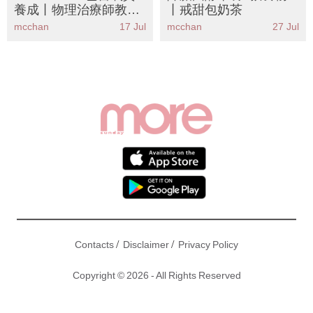
養成丨物理治療師教8
丨戒甜包奶茶
招辦公室拉筋KO寒背圓
mcchan
17 Jul
mcchan
27 Jul
肩！告別「龜頸」重拾
少女背
/
/
Contacts
Disclaimer
Privacy Policy
Copyright © 2026 - All Rights Reserved