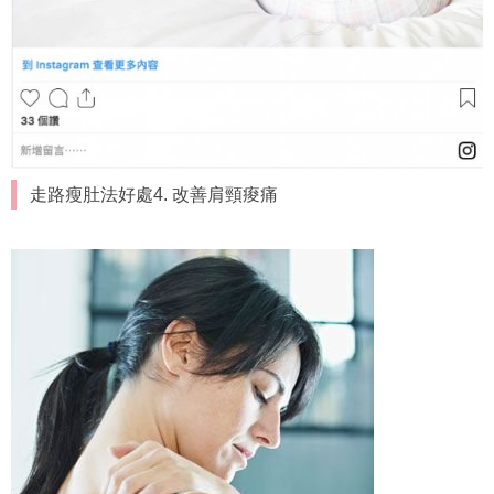
走路瘦肚法好處4. 改善肩頸痠痛