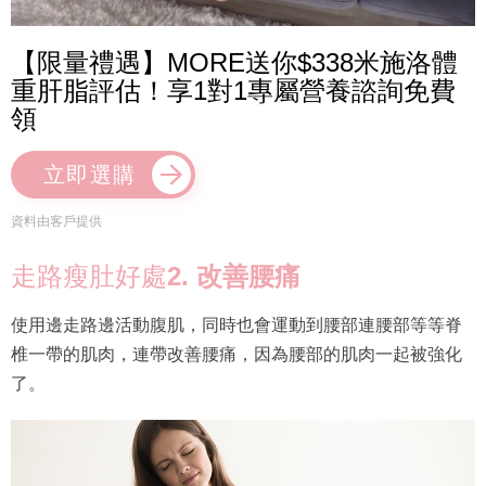
【限量禮遇】MORE送你$338米施洛體
重肝脂評估！享1對1專屬營養諮詢免費
領
立即選購
資料由客戶提供
走路瘦肚好處
2. 改善腰痛
使用邊走路邊活動腹肌，同時也會運動到腰部連腰部等等脊
椎一帶的肌肉，連帶改善腰痛，因為腰部的肌肉一起被強化
了。