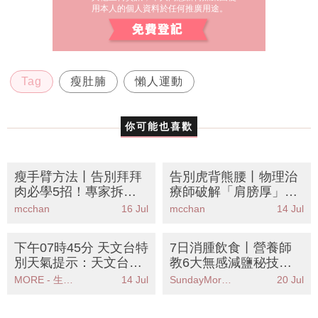
用本人的個人資料於任何推廣用途。
Tag
瘦肚腩
懶人運動
你可能也喜歡
瘦手臂方法丨告別拜拜
告別虎背熊腰丨物理治
肉必學5招！專家拆
療師破解「肩膀厚」元
解：想瘦手臂先增肌？
兇！親授5招懶人拉伸
mcchan
16 Jul
mcchan
14 Jul
附懶人睡前3分鐘運動
+訓練黃金排序重塑直
+飲食餐單
角肩穿一字肩
下午07時45分 天文台特
7日消腫飲食丨營養師
別天氣提示：天文台發
教6大無感減鹽秘技！
出特別天氣提示部分地
附8款去水腫食物清單
MORE - 生活品味
14 Jul
SundayMore編輯部
20 Jul
區雨勢較大
告別包包面象腿