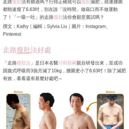
走路
瘦肚
法有聽過嗎？行得正確就可以
瘦肚
減肥，就連腰圍
都勁速瘦了6.63吋，別在說「沒時間」做藉口而不做運動
了！「一吸一吐」的走路
瘦肚
法你會願意嘗試嗎？
撰文：Kathy｜編輯：Sylvia Liu｜圖片：Instagram、
Pinterest
走路
瘦肚
法好處
「走路
瘦肚法
」是日本名醫
川村昌嗣
親自研發出來，並成功
因腹式呼吸而3個月減了10kg，腰圍更小了6.63吋！除了減肥
有效，看看還有甚麼好處吧～