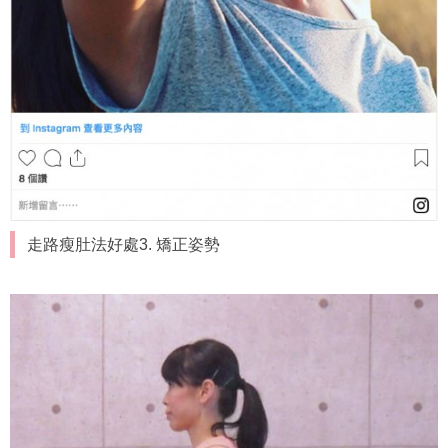
走路瘦肚法好處3. 矯正姿勢