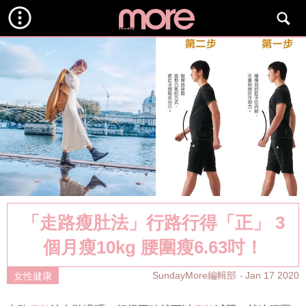
「走路瘦肚法」行路行得「正」 3
個月瘦10kg 腰圍瘦6.63吋！
SundayMore編輯部
Jan 17 2020
女性健康