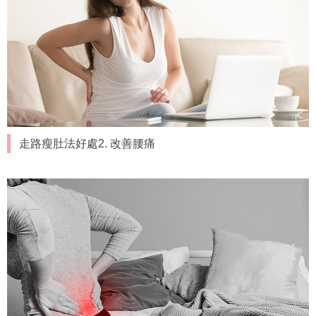
走路瘦肚法好處2. 改善腰痛