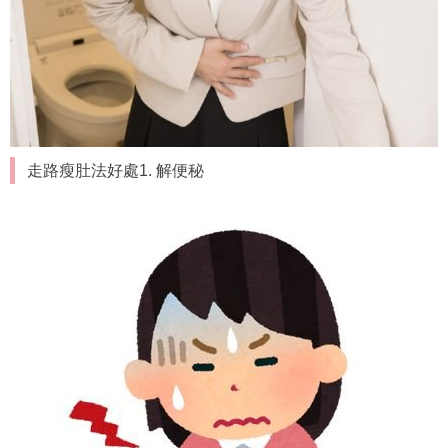
走路瘦肚法好處1. 解便秘