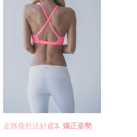
走路瘦肚法好處
3. 矯正姿勢