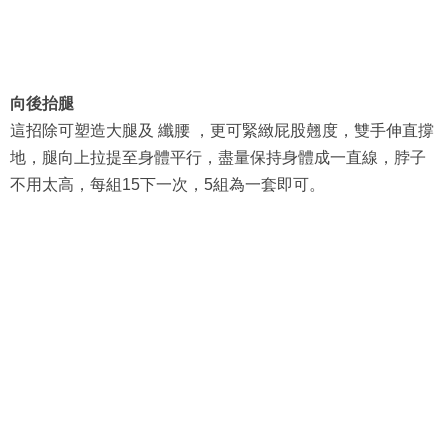
向後抬腿
這招除可塑造大腿及 纖腰 ，更可緊緻屁股翹度，雙手伸直撐
地，腿向上拉提至身體平行，盡量保持身體成一直線，脖子
不用太高，每組15下一次，5組為一套即可。