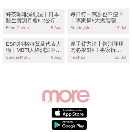
綠茶咖啡減肥法｜日本
每日行一萬步也不瘦？
醫生實測月瘦6.2公斤！
丨專家揭5大燃脂關
黃金比例公開 專減大肚
鍵：心率才是重點！附
Echo Cheung（SundayMore編輯部）
5 Aug
SundayMore編輯部
15 Jul
腩
燃脂心率計算教學
ESFJ性格特質及代表人
瘦手臂方法丨告別拜拜
物｜MBTI人格測試中被
肉必學5招！專家拆
稱為「執政官」人格
解：想瘦手臂先增肌？
SundayMore編輯部
8 Aug
mcchan
16 Jul
附懶人睡前3分鐘運動
+飲食餐單