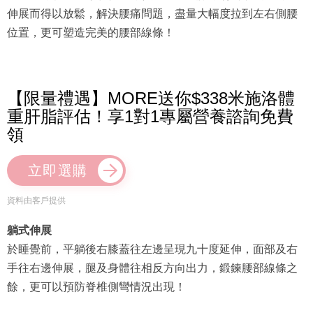
伸展而得以放鬆，解決腰痛問題，盡量大幅度拉到左右側腰
位置，更可塑造完美的腰部線條！
【限量禮遇】MORE送你$338米施洛體
重肝脂評估！享1對1專屬營養諮詢免費
領
立即選購
資料由客戶提供
躺式伸展
於睡覺前，平躺後右膝蓋往左邊呈現九十度延伸，面部及右
手往右邊伸展，腿及身體往相反方向出力，鍛鍊腰部線條之
餘，更可以預防脊椎側彎情況出現！