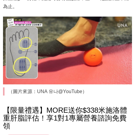
為止。
（圖片來源：UNA 유나@YouTube）
【限量禮遇】MORE送你$338米施洛體
重肝脂評估！享1對1專屬營養諮詢免費
領