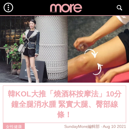
韓KOL大推「燒酒杯按摩法」10分
鐘全腿消水腫 緊實大腿、臀部線
條！
SundayMore編輯部
Aug 10 2021
女性健康