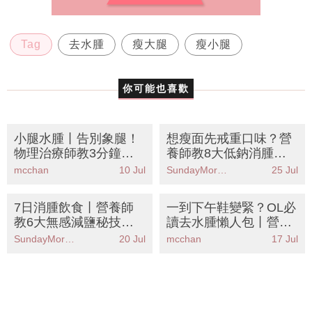
Tag
去水腫
瘦大腿
瘦小腿
你可能也喜歡
小腿水腫丨告別象腿！
想瘦面先戒重口味？營
物理治療師教3分鐘睡
養師教8大低鈉消腫食
前消腫運動 附5款去水
物丨KO包包面附瘦面按
mcchan
10 Jul
SundayMore編輯部
25 Jul
腫食物清單
摩教學
7日消腫飲食丨營養師
一到下午鞋變緊？OL必
教6大無感減鹽秘技！
讀去水腫懶人包丨營養
附8款去水腫食物清單
師拆解6大消腫食物＋
SundayMore編輯部
20 Jul
mcchan
17 Jul
告別包包面象腿
辦公室自救攻略