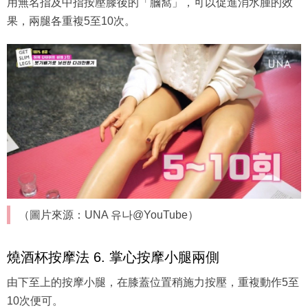
用無名指及中指按壓膝後的「膕窩」，可以促進消水腫的效
果，兩腿各重複5至10次。
（圖片來源：UNA 유나@YouTube）
燒酒杯按摩法 6. 掌心按摩小腿兩側
由下至上的按摩小腿，在膝蓋位置稍施力按壓，重複動作5至
10次便可。