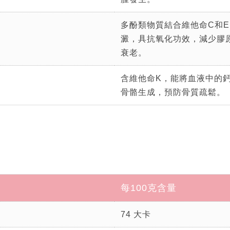
多酚類物質結合維他命C和
澱，具抗氧化功效，減少膠
衰老。
含維他命K，能將血液中的
骨骼生成，預防骨質疏鬆。
每100克含量
74 大卡