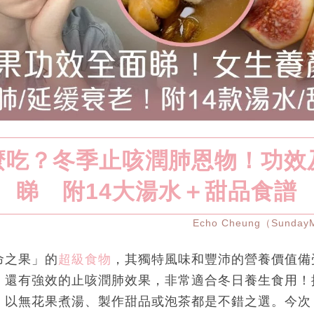
麼吃？冬季止咳潤肺恩物！功效
睇 附14大湯水＋甜品食譜
Echo Cheung（Sunda
命之果」的
超級食物
，其獨特風味和豐沛的營養價值備
，還有強效的止咳潤肺效果，非常適合冬日養生食用！
以無花果煮湯、製作甜品或泡茶都是不錯之選。今次《Su