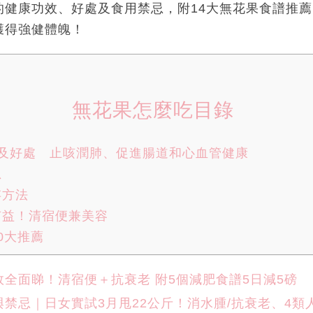
的健康功效、好處及食用禁忌，附14大無花果食譜推
獲得強健體魄！
無花果怎麼吃目錄
效及好處 止咳潤肺、促進腸道和心血管健康
忌
存方法
有益！清宿便兼美容
0大推薦
效全面睇！清宿便＋抗衰老 附5個減肥食譜5日減5磅
禁忌｜日女實試3月甩22公斤！消水腫/抗衰老、4類