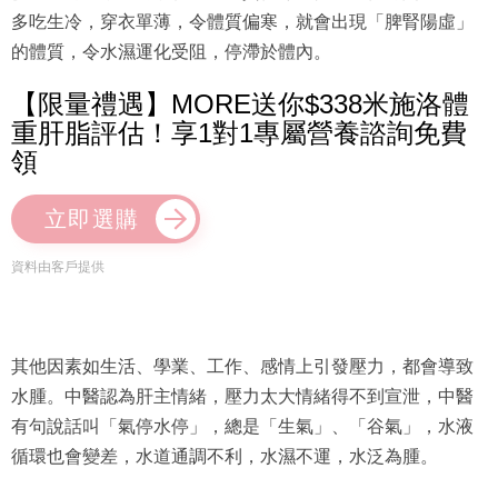
多吃生冷，穿衣單薄，令體質偏寒，就會出現「脾腎陽虛」
的體質，令水濕運化受阻，停滯於體內。
【限量禮遇】MORE送你$338米施洛體
重肝脂評估！享1對1專屬營養諮詢免費
領
立即選購
資料由客戶提供
其他因素如生活、學業、工作、感情上引發壓力，都會導致
水腫。中醫認為肝主情緒，壓力太大情緒得不到宣泄，中醫
有句說話叫「氣停水停」，總是「生氣」、「谷氣」，水液
循環也會變差，水道通調不利，水濕不運，水泛為腫。