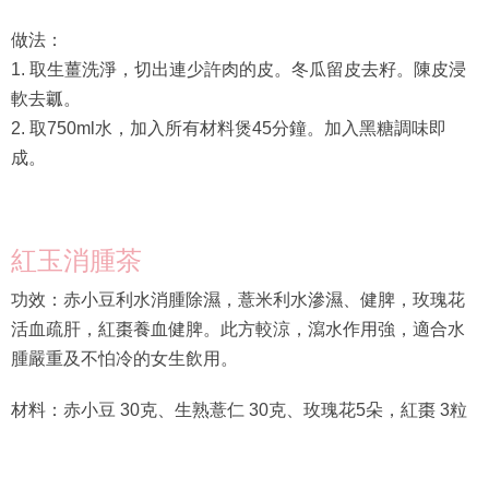
做法：
1. 取生薑洗淨，切出連少許肉的皮。冬瓜留皮去籽。陳皮浸
軟去瓤。
2. 取750ml水，加入所有材料煲45分鐘。加入黑糖調味即
成。
紅玉消腫茶
功效：赤小豆利水消腫除濕，薏米利水滲濕、健脾，玫瑰花
活血疏肝，紅棗養血健脾。此方較涼，瀉水作用強，適合水
腫嚴重及不怕冷的女生飲用。
材料：赤小豆 30克、生熟薏仁 30克、玫瑰花5朵，紅棗 3粒