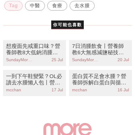
Tag
中醫
食療
去水腫
你可能也喜歡
想瘦面先戒重口味？營
7日消腫飲食丨營養師
養師教8大低鈉消腫食
教6大無感減鹽秘技！
物丨KO包包面附瘦面按
附8款去水腫食物清單
SundayMore編輯部
25 Jul
SundayMore編輯部
20 Jul
摩教學
告別包包面象腿
一到下午鞋變緊？OL必
蛋白質不足會水腫？營
讀去水腫懶人包丨營養
養師拆解白蛋白與循環
師拆解6大消腫食物＋
關係丨8款高蛋白食物
mcchan
17 Jul
mcchan
16 Jul
辦公室自救攻略
急救包包面象腿