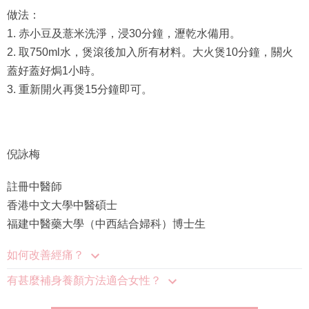
做法：
1. 赤小豆及薏米洗淨，浸30分鐘，瀝乾水備用。
2. 取750ml水，煲滾後加入所有材料。大火煲10分鐘，關火
蓋好蓋好焗1小時。
3. 重新開火再煲15分鐘即可。
倪詠梅
註冊中醫師
香港中文大學中醫碩士
福建中醫藥大學（中西結合婦科）博士生
如何改善經痛？
有甚麼補身養顏方法適合女性？