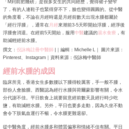
「M到前肥幾磅」是很多女生的共同經歷，覺得裙子變窄
了，有的人連鞋子也緊得穿不下，臉也變得圓圓的。從中醫
的角度看，不論在月經時還是月經前數天出現水腫都屬於
「經行浮腫」，通常在
月經
來潮前3-5天即開始浮腫，經淨後
浮腫會消退。在經前5天開始，服用
中醫
建議的
湯水
食療
，有
助減輕經前水腫。
撰文：
倪詠梅註冊中醫師
|｜編輯：Michelle L｜ 圖片來源：
Pinterest、Instagram｜資料來源：倪詠梅中醫師
經前水腫的成因
臨床所見，香港女生多數腰以下腫得較厲害，手一般不腫，
部份人會臉腫。西醫認為經行水腫與荷爾蒙影響有關，令水
分代謝不佳。平日飲食上就要留意經前數天及經行時少吃
鹽，有助減輕水腫。另外，平日也要多走動，因為久坐不動
會令下肢氣血運行不暢，令水腫更難退卻。
從中醫角度，經前水腫多和體質偏寒和情緒不佳有關。平日