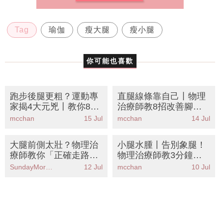
Tag
瑜伽
瘦大腿
瘦小腿
你可能也喜歡
跑步後腿更粗？運動專
直腿線條靠自己丨物理
家揭4大元兇丨教你8個
治療師教8招改善腳踝
正確拉筋動作+補水時
活動度 告別蘿蔔腿假胯
mcchan
15 Jul
mcchan
14 Jul
間表KO蘿蔔腿
寬
大腿前側太壯？物理治
小腿水腫丨告別象腿！
療師教你「正確走路」
物理治療師教3分鐘睡
丨6個動作KO假性粗腿
前消腫運動 附5款去水
SundayMore編輯部
12 Jul
mcchan
10 Jul
告別大象腿
腫食物清單