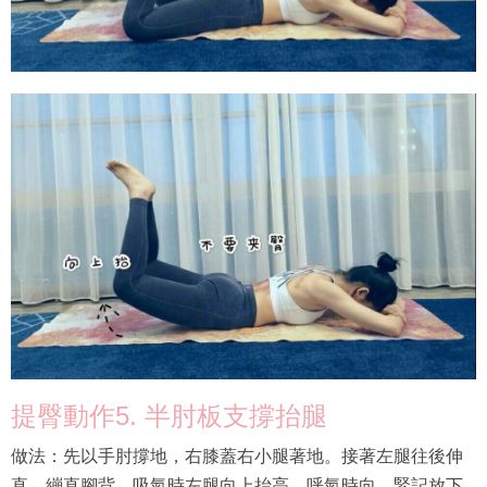
提臀動作5. 半肘板支撐抬腿
做法：先以手肘撐地，右膝蓋右小腿著地。接著左腿往後伸
直，繃直腳背。吸氣時左腿向上抬高，呼氣時向，緊記放下