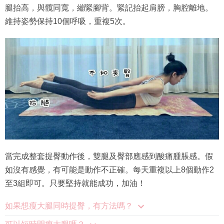
腿抬高，與髖同寬，繃緊腳背。緊記抬起肩膀，胸腔離地。
維持姿勢保持10個呼吸，重複5次。
當完成整套提臀動作後，雙腿及臀部應感到酸痛腫脹感。假
如沒有感覺，有可能是動作不正確。每天重複以上8個動作2
至3組即可。只要堅持就能成功，加油！
如果想瘦大腿同時提臀，有方法嗎？