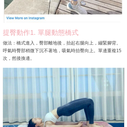
提臀動作1. 單腿動態橋式
做法：橋式進入，臀部離地後，抬起右腿向上，繃緊腳背。
呼氣時臀部稍微下沉不著地，吸氣時抬臀向上。單邊重複15
次，然後換邊。