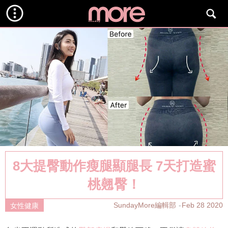
8大提臀動作瘦腿顯腿長 7天打造蜜
桃翹臀！
SundayMore編輯部
Feb 28 2020
女性健康