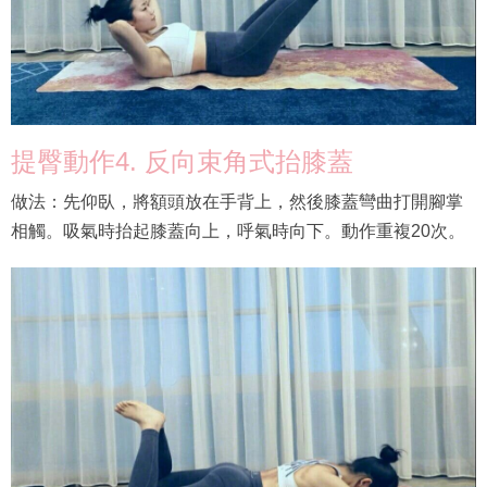
提臀動作4. 反向束角式抬膝蓋
做法：先仰臥，將額頭放在手背上，然後膝蓋彎曲打開腳掌
相觸。吸氣時抬起膝蓋向上，呼氣時向下。動作重複20次。