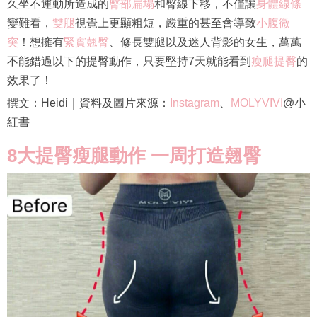
久坐不運動所造成的
臀部扁塌
和臀線下移，不僅讓
身體線條
變難看，
雙腿
視覺上更顯粗短，嚴重的甚至會導致
小腹微
突
！想擁有
緊實翹臀
、修長雙腿以及迷人背影的女生，萬萬
不能錯過以下的提臀動作，只要堅持7天就能看到
瘦腿提臀
的
效果了！
撰文：Heidi｜資料及圖片來源：
Instagram
、
MOLYVIVI
@小
紅書
8大提臀瘦腿動作 一周打造翹臀