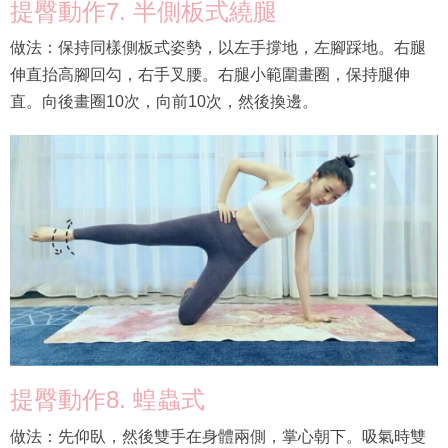
提臀動作7. 半側板式繞腿
做法：保持同樣側板式姿勢，以左手撐地，左腳踩地。右腿
伸直抬高腳回勾，右手叉腰。右腿小範圍畫圈，保持腿伸
直。向後畫圈10次，向前10次，然後換邊。
提臀動作8. 蝗蟲式
做法：先仰臥，然後雙手在身體兩側，掌心朝下。吸氣時雙