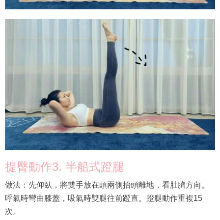
提臀動作3. 半船式蹬腿
做法：先仰臥，將雙手放在頭兩側抬頭離地，看肚臍方向。
呼氣時彎曲膝蓋，吸氣時雙腿往前蹬直。蹬腿動作重複15
次。