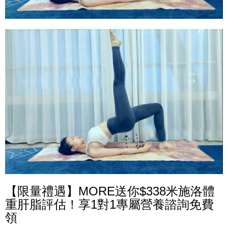
【限量禮遇】MORE送你$338米施洛體
重肝脂評估！享1對1專屬營養諮詢免費
領