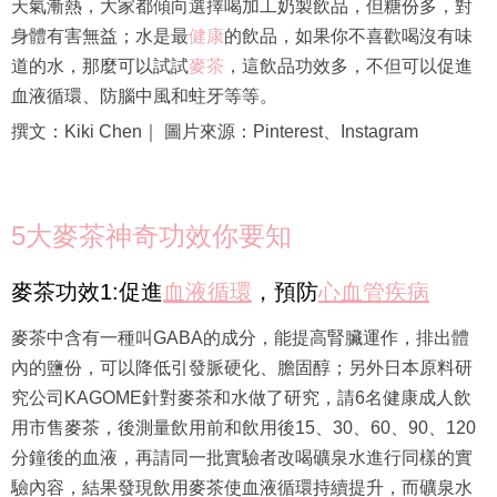
天氣漸熱，大家都傾向選擇喝加工奶製飲品，但糖份多，對
身體有害無益；水是最
健康
的飲品，如果你不喜歡喝沒有味
道的水，那麼可以試試
麥茶
，這飲品功效多，不但可以促進
血液循環、防腦中風和蛀牙等等。
撰文：Kiki Chen｜ 圖片來源：Pinterest、Instagram
5大麥茶神奇功效你要知
麥茶功效1:促進
血液循環
，預防
心血管疾病
麥茶中含有一種叫GABA的成分，能提高腎臟運作，排出體
內的鹽份，可以降低引發脈硬化、膽固醇；另外日本原料研
究公司KAGOME針對麥茶和水做了研究，請6名健康成人飲
用市售麥茶，後測量飲用前和飲用後15、30、60、90、120
分鐘後的血液，再請同一批實驗者改喝礦泉水進行同樣的實
驗內容，結果發現飲用麥茶使血液循環持續提升，而礦泉水