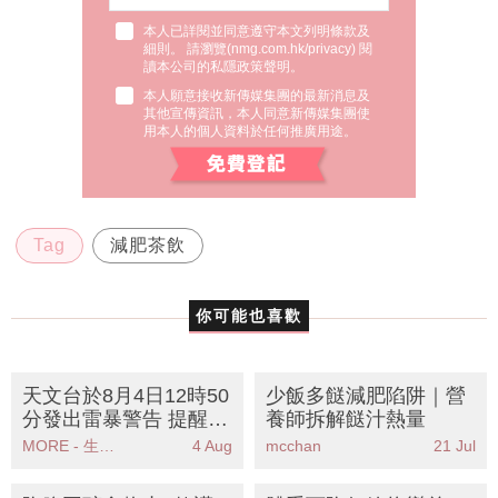
本人已詳閱並同意遵守本文列明條款及
細則。 請瀏覽(
nmg.com.hk/privacy
) 閱
讀本公司的私隱政策聲明。
本人願意接收新傳媒集團的最新消息及
其他宣傳資訊，本人同意新傳媒集團使
用本人的個人資料於任何推廣用途。
Tag
減肥茶飲
你可能也喜歡
天文台於8月4日12時50
少飯多餸減肥陷阱｜營
分發出雷暴警告 提醒市
養師拆解餸汁熱量
民做好防範措施
MORE - 生活品味
4 Aug
mcchan
21 Jul