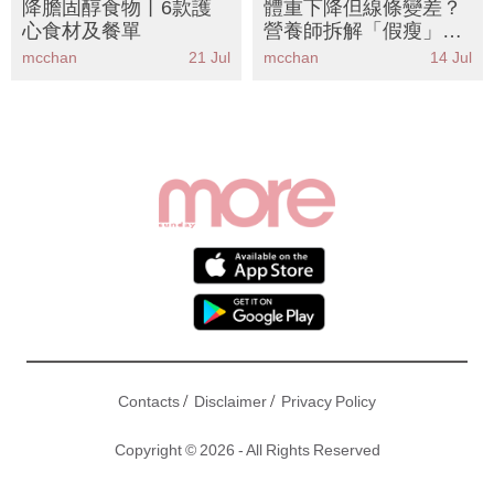
降膽固醇食物丨6款護
體重下降但線條變差？
心食材及餐單
營養師拆解「假瘦」陷
阱丨8大高蛋白食物增
mcchan
21 Jul
mcchan
14 Jul
肌減脂 踢走鬆泡泡Bye
Bye肉
/
/
Contacts
Disclaimer
Privacy Policy
Copyright © 2026 - All Rights Reserved