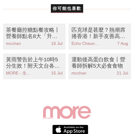
你可能也喜歡
茶餐廳控糖點餐攻略丨
匹克球是甚麼？熱潮席
營養師點名8大「升糖
捲香港！新手友善高效
醬汁」陷阱！避開飯後
燃脂 附匹克球場地、運
mcchan
16 Jul
Echo Cheung（SundayMore編輯部）
7 Aug
疲勞血糖飆升元兇
動服推薦
黃雨警告於上午10時5
運動後高蛋白飲食丨營
分生效！附天文台各區
養師拆解5大必食食物
雨量分佈圖
MORE - 生活品味
15 Jul
mcchan
21 Jul