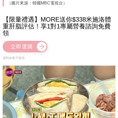
（圖片來源：韓國MBC電視台）
【限量禮遇】MORE送你$338米施洛體
重肝脂評估！享1對1專屬營養諮詢免費
領
立即選購
資料由客戶提供