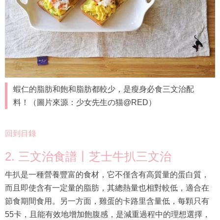
蝦仁的脂肪和飽和脂肪都較少，是瘦身必食三文治配
料！（圖片來源：少女先生の猫@RED）
回到目錄
2. 三文治食譜丨芝士牛扒三文治
牛扒是一種營養豐富的食材，它不僅含有高質量的蛋白質，
而且即使含有一定量的脂肪，其總熱量也相對較低，適合在
節食期間食用。另一方面，雞蛋的卡路里含量低，每顆只有
55卡，且能有效地增加飽腹感，是減重過程中的理想選擇，