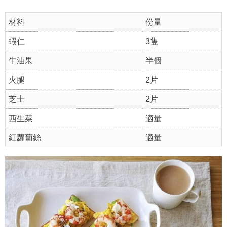
材料
份量
蝦仁
3隻
牛油果
半個
火腿
2片
芝士
2片
西生菜
適量
紅蘿蔔絲
適量