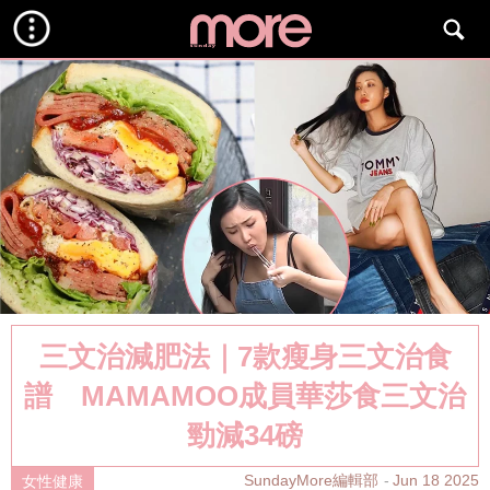
三文治減肥法｜7款瘦身三文治食
譜 MAMAMOO成員華莎食三文治
勁減34磅
SundayMore編輯部
Jun 18 2025
女性健康