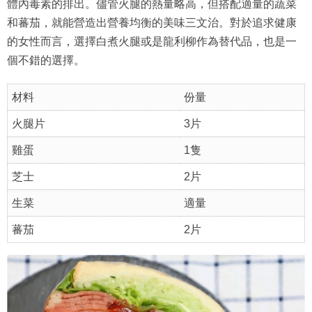
體內毒素的排出。儘管火腿的熱量略高，但搭配適量的蔬菜
和蕃茄，就能營造出營養均衡的美味三文治。對於追求健康
的女性而言，選擇白煮火腿或是龍利柳作為替代品，也是一
個不錯的選擇。
材料
份量
火腿片
3片
雞蛋
1隻
芝士
2片
生菜
適量
蕃茄
2片