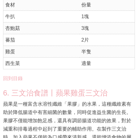
食材
份量
牛扒
1塊
杏鮑菇
3塊
蕃茄
2片
雞蛋
半隻
西生菜
適量
回到目錄
6. 三文治食譜丨蘋果雞蛋三文治
蘋果是一種富含水溶性纖維「果膠」的水果，這種纖維素有
助於降低腸道中有害細菌的數量，同時促進益生菌的生長。
果膠不僅能增加飽足感，還具有調節腸道功能的效果，對於
減重和排毒過程中起到了重要的輔助作用。在製作三文治
時，加入蘋果不僅能為口感帶來清新感，還能增添食物的層