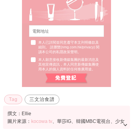
本人已詳閱並同意遵守本文列明條款及
細則。 請瀏覽(
nmg.com.hk/privacy
) 閱
讀本公司的私隱政策聲明。
本人願意接收新傳媒集團的最新消息及
其他宣傳資訊，本人同意新傳媒集團使
用本人的個人資料於任何推廣用途。
Tag
三文治食譜
撰文：Ellie
圖片來源：
kocowa tv
、華莎IG、韓國MBC電視台、少女
先生の猫@RED、Jing@RED、Moratoz@RED