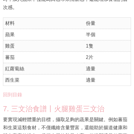
次感。
材料
份量
蘋果
半個
雞蛋
1隻
蕃茄
2片
紅蘿蔔絲
適量
西生菜
適量
回到目錄
7. 三文治食譜丨火腿雞蛋三文治
要實現減輕體重的目標，攝取足夠的蔬果是關鍵。例如蕃茄
和生菜這類食材，不僅纖維含量豐富，還能助於腸道健康和