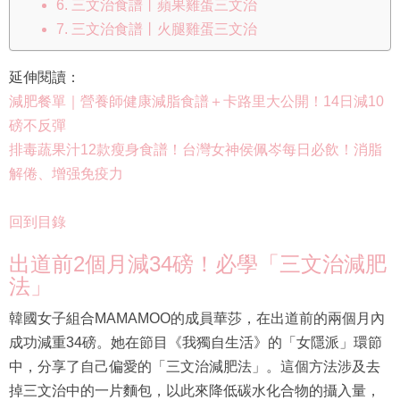
6. 三文治食譜丨蘋果雞蛋三文治
7. 三文治食譜丨火腿雞蛋三文治
延伸閱讀：
減肥餐單｜營養師健康減脂食譜＋卡路里大公開！14日減10
磅不反彈
排毒蔬果汁12款瘦身食譜！台灣女神侯佩岑每日必飲！消脂
解倦、增强免疫力
回到目錄
出道前2個月減34磅！必學「三文治減肥
法」
韓國女子組合MAMAMOO的成員華莎，在出道前的兩個月內
成功減重34磅。她在節目《我獨自生活》的「女隱派」環節
中，分享了自己偏愛的「三文治減肥法」。這個方法涉及去
掉三文治中的一片麵包，以此來降低碳水化合物的攝入量，