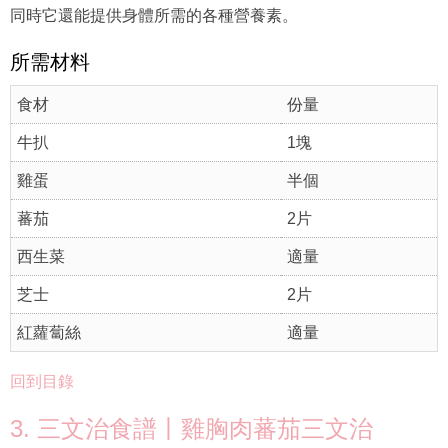
同時它還能提供身體所需的各種營養素。
所需材料
食材
份量
牛扒
1塊
雞蛋
半個
蕃茄
2片
西生菜
適量
芝士
2片
紅蘿蔔絲
適量
回到目錄
3. 三文治食譜丨雞胸肉蕃茄三文治