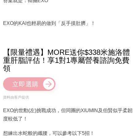
答案就是：韓團EXO
EXO的KAI也輕易的做到「反手摸肚臍」！
【限量禮遇】MORE送你$338米施洛體
重肝脂評估！享1對1專屬營養諮詢免費
領
立即選購
資料由客戶提供
EXO的世勳(左)挑戰成功，但同團的XIUMIN及伯賢似乎柔韌
度較低了！
想練出水蛇般的纖腰，可以參考以下5招！