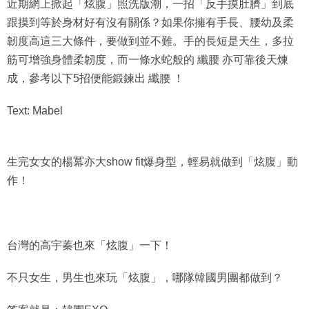
近期網上掀起「炫腹」照洗版潮，一招「反手摸肚臍」到底
跟摸到等於身材好有沒有關係？如果你擁有手長、腰幼及柔
韌度高這三大條件，要做到並不難。手的長短是天生，多拉
筋可增強身體柔韌度，而一條水蛇般的 纖腰 亦可靠後天煉
成，參考以下5招便能鍛鍊出 纖腰 ！
Text: Mabel
生完女女的楊冪亦大show fit爆身型，輕易就做到「炫腹」動
作！
台灣的高宇蓁也來「炫腹」一下！
不只女生，男生也來玩「炫腹」，哪隊韓國男團都做到？