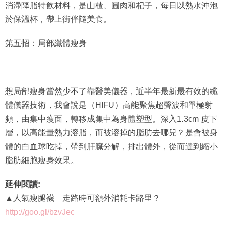
消滯降脂特飲材料，是山楂、圓肉和杞子，每日以熱水沖泡
於保溫杯，帶上街伴隨美食。
第五招：局部纖體瘦身
想局部瘦身當然少不了靠醫美儀器，近半年最新最有效的纖
體儀器技術，我會說是（HIFU）高能聚焦超聲波和單極射
頻，由集中瘦面，轉移成集中為身體塑型。深入1.3cm 皮下
層，以高能量熱力溶脂，而被溶掉的脂肪去哪兒？是會被身
體的白血球吃掉，帶到肝臟分解，排出體外，從而達到縮小
脂肪細胞瘦身效果。
延伸閱讀:
▲人氣瘦腿襪 走路時可額外消耗卡路里？
http://goo.gl/bzvJec