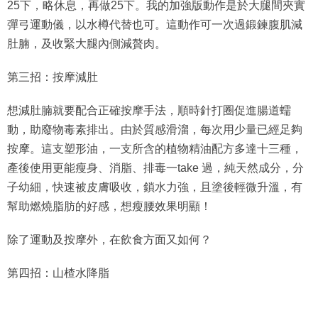
25下，略休息，再做25下。我的加強版動作是於大腿間夾實
彈弓運動儀，以水樽代替也可。這動作可一次過鍛鍊腹肌減
肚腩，及收緊大腿內側減贅肉。
第三招：按摩減肚
想減肚腩就要配合正確按摩手法，順時針打圈促進腸道蠕
動，助廢物毒素排出。由於質感滑溜，每次用少量已經足夠
按摩。這支塑形油，一支所含的植物精油配方多達十三種，
產後使用更能瘦身、消脂、排毒一take 過，純天然成分，分
子幼細，快速被皮膚吸收，鎖水力強，且塗後輕微升溫，有
幫助燃燒脂肪的好感，想瘦腰效果明顯！
除了運動及按摩外，在飲食方面又如何？
第四招：山楂水降脂