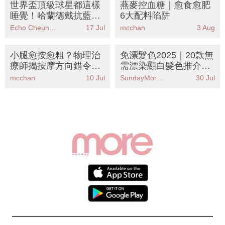
世界盃頂級球星都這樣
燕麥控血糖｜愈食愈肥
睡覺！哈蘭德戴抗藍光
6大配料陷阱
眼鏡、梅西一天睡超過
Echo Cheung（SundayMore編輯部）
17 Jul
mcchan
3 Aug
10小時
小腿愈按愈粗？物理治
免漂髮色2025｜20款無
療師揭按摩方向錯令水
需漂染顯白髮色推介！
腫更嚴重！即學5招正
焦糖奶茶色/浪漫紅棕色
mcchan
10 Jul
SundayMore編輯部
30 Jul
確手法告別象腿