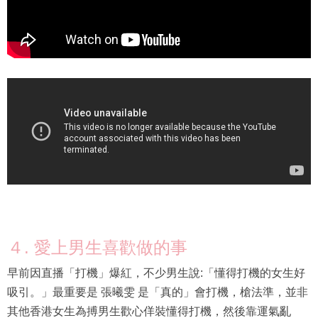
４. 愛上男生喜歡做的事
早前因直播「打機」爆紅，不少男生說:「懂得打機的女生好
吸引。」最重要是 張曦雯 是「真的」會打機，槍法準，並非
其他香港女生為搏男生歡心佯裝懂得打機，然後靠運氣亂