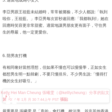
5. 適當地成為小女人
李亞男跟王祖藍未結婚時，常常被揶揄，不少人都說:「執到
啦你，王祖藍。」李亞男每次皆秒速回應:「我都執到!」她在
回應時笑容更非常甜蜜。適當地讓男朋友更有面子，守住男
生的尊嚴，他一定更愛你。
6. 陪男友打機
有相同奢好當然理想，但如果不懂也可以慢慢學，正如女生
都想男生明一點韓劇，不要只懂排斥。不少男生說:「懂得打
機的女生好吸引。」
Kelly Hei Man Cheung 張曦雯（@kelllycheung）分享的貼文
於
張貼
2017 年 1月 月 30 7:44上午 PST
最重要是 張曦雯 是「真的」會打機，槍法準，並非其他香港