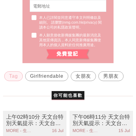
本人已詳閱並同意遵守本文列明條款及
細則。 請瀏覽(
nmg.com.hk/privacy
) 閱
讀本公司的私隱政策聲明。
本人願意接收新傳媒集團的最新消息及
其他宣傳資訊，本人同意新傳媒集團使
用本人的個人資料於任何推廣用途。
Tag
Girlfriendable
女朋友
男朋友
你可能也喜歡
上午02時10分 天文台特
下午06時11分 天文台特
別天氣提示：天文台發
別天氣提示：天文台發
出特別天氣提示預料本
出特別天氣提示新界部
MORE - 生活品味
16 Jul
MORE - 生活品味
15 Jul