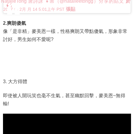
NatalieTong 唐詩詠 👧🏼（@natalieetongg）分享的貼文
於
張貼
2017 年 2月 月 14 5:01上午 PST
2.爽朗傻氣
像「是非精」麥美恩一樣，性格爽朗又帶點傻氣，形象非常
討好，男生如何不愛呢?
3. 大方得體
即使被人開玩笑也毫不生氣，甚至幽默回擊，麥美恩~無得
輸!