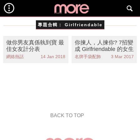
專題合輯：
Girlfriendable
做你男友真係執到寶 最
你揀人，人揀你? 7招變
佳女友計分表
成 Girlfriendable 的女生
網絡熱話
14 Jan 2018
名牌手袋配飾
3 Mar 2017
BACK TO TOP