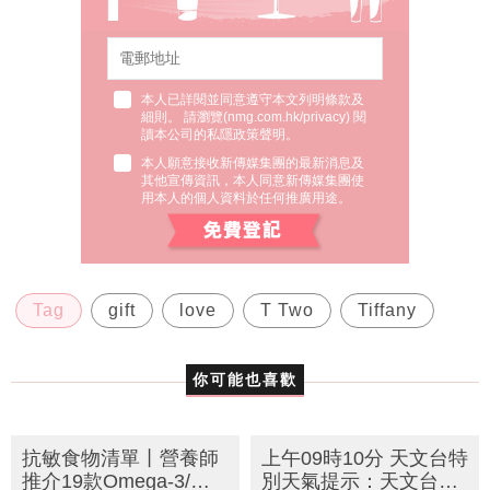
本人已詳閱並同意遵守本文列明條款及
細則。 請瀏覽(
nmg.com.hk/privacy
) 閱
讀本公司的私隱政策聲明。
本人願意接收新傳媒集團的最新消息及
其他宣傳資訊，本人同意新傳媒集團使
用本人的個人資料於任何推廣用途。
Tag
gift
love
T Two
Tiffany
你可能也喜歡
抗敏食物清單丨營養師
上午09時10分 天文台特
推介19款Omega-3/鋅/
別天氣提示：天文台可