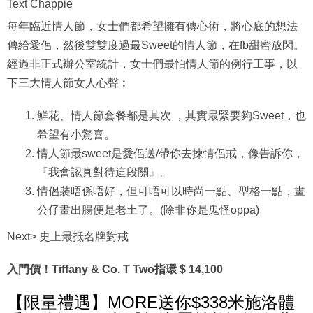
Text Chappie
每年臨近情人節，女士們都希望擁有傳心術，將心底的想法
傳給愛侶，然後雙雙度過最Sweet的情人節，在fb甜蜜放閃。
經過非正式辦公室統計，女士們最怕情人節的例行工事，以
下三大情人節女人心聲︰
鮮花、情人節套餐都是其次 ，其實最緊要夠Sweet，也
希望有小驚喜。
情人節最sweet是愛侶送/帶你去揀情侶戒，像告訴你，
『我會認真對待這段關』。
情侶裝唔係唔好，但可唔可以時尚一點、型格一點，畫
公仔畫出腸便是老土了。(除非你是鬼怪oppa)
Next> 史上最抵名牌對戒
入門價！Tiffany & Co. T Two指環 $ 14,100
【限量禮遇】MORE送你$338米施洛體