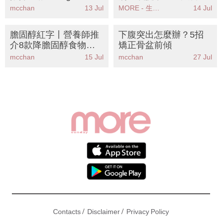
維他命D食物 擊退濕疹
能發出強烈季候風信號
mcchan
13 Jul
MORE - 生活品味
14 Jul
痕癢告別類固醇
及暴雨警告信號
膽固醇紅字丨營養師推
下腹突出怎麼辦？5招
介8款降膽固醇食物！
矯正骨盆前傾
附一週低脂高蛋白餐單
mcchan
15 Jul
mcchan
27 Jul
踢走壞膽固醇兼減脂
/
/
Contacts
Disclaimer
Privacy Policy