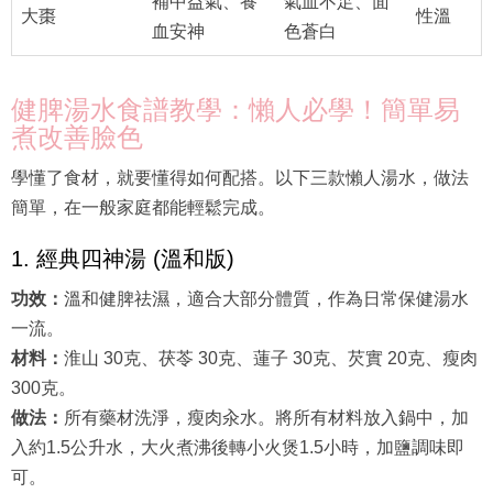
補中益氣、養
氣血不足、面
大棗
性溫
血安神
色蒼白
健脾湯水食譜教學：懶人必學！簡單易
煮改善臉色
學懂了食材，就要懂得如何配搭。以下三款懶人湯水，做法
簡單，在一般家庭都能輕鬆完成。
1. 經典四神湯 (溫和版)
功效：
溫和健脾祛濕，適合大部分體質，作為日常保健湯水
一流。
材料：
淮山 30克、茯苓 30克、蓮子 30克、芡實 20克、瘦肉
300克。
做法：
所有藥材洗淨，瘦肉汆水。將所有材料放入鍋中，加
入約1.5公升水，大火煮沸後轉小火煲1.5小時，加鹽調味即
可。