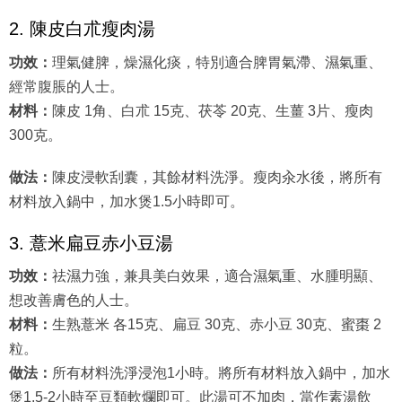
2. 陳皮白朮瘦肉湯
功效：
理氣健脾，燥濕化痰，特別適合脾胃氣滯、濕氣重、
經常腹脹的人士。
材料：
陳皮 1角、白朮 15克、茯苓 20克、生薑 3片、瘦肉
300克。
做法：
陳皮浸軟刮囊，其餘材料洗淨。瘦肉汆水後，將所有
材料放入鍋中，加水煲1.5小時即可。
3. 薏米扁豆赤小豆湯
功效：
祛濕力強，兼具美白效果，適合濕氣重、水腫明顯、
想改善膚色的人士。
材料：
生熟薏米 各15克、扁豆 30克、赤小豆 30克、蜜棗 2
粒。
做法：
所有材料洗淨浸泡1小時。將所有材料放入鍋中，加水
煲1.5-2小時至豆類軟爛即可。此湯可不加肉，當作素湯飲