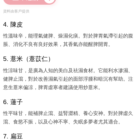
資料由客戶提供
4. 陳皮
性溫味辛，能理氣健脾、燥濕化痰。對於脾胃氣滯引起的腹
脹、消化不良有良好效果，其香氣亦能醒脾開胃。
5. 薏米（薏苡仁）
性涼味甘，是廣為人知的美白及祛濕食材。它能利水滲濕、
健脾止瀉，對於改善濕氣引起的面部浮腫和暗沉有幫助。注
意生薏米偏涼，脾胃虛寒者建議使用炒薏米。
6. 蓮子
性平味甘，能補脾止瀉、益腎澀精、養心安神。對於脾虛久
瀉、食慾不振，以及心神不寧、失眠多夢者尤其適合。
7. 扁豆