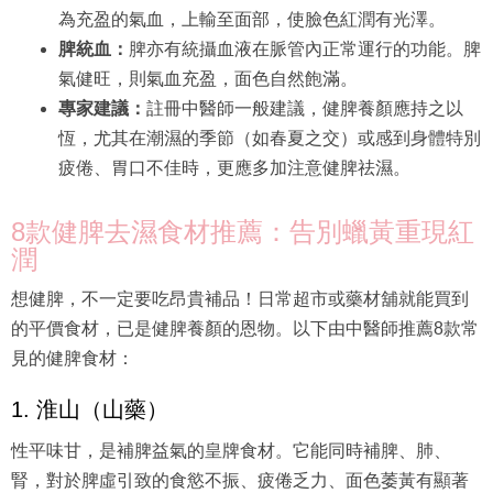
為充盈的氣血，上輸至面部，使臉色紅潤有光澤。
脾統血：
脾亦有統攝血液在脈管內正常運行的功能。脾
氣健旺，則氣血充盈，面色自然飽滿。
專家建議：
註冊中醫師一般建議，健脾養顏應持之以
恆，尤其在潮濕的季節（如春夏之交）或感到身體特別
疲倦、胃口不佳時，更應多加注意健脾祛濕。
8款健脾去濕食材推薦：告別蠟黃重現紅
潤
想健脾，不一定要吃昂貴補品！日常超市或藥材舖就能買到
的平價食材，已是健脾養顏的恩物。以下由中醫師推薦8款常
見的健脾食材：
1. 淮山（山藥）
性平味甘，是補脾益氣的皇牌食材。它能同時補脾、肺、
腎，對於脾虛引致的食慾不振、疲倦乏力、面色萎黃有顯著