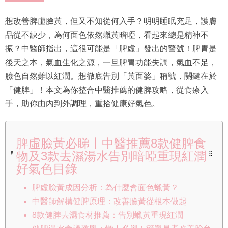
想改善脾虛臉黃，但又不知從何入手？明明睡眠充足，護膚
品從不缺少，為何面色依然蠟黃暗啞，看起來總是精神不
振？中醫師指出，這很可能是「脾虛」發出的警號！脾胃是
後天之本，氣血生化之源，一旦脾胃功能失調，氣血不足，
臉色自然難以紅潤。想徹底告別「黃面婆」稱號，關鍵在於
「健脾」！本文為你整合中醫推薦的健脾攻略，從食療入
手，助你由內到外調理，重拾健康好氣色。
脾虛臉黃必睇丨中醫推薦8款健脾食
物及3款去濕湯水告別暗啞重現紅潤
好氣色目錄
脾虛臉黃成因分析：為什麼會面色蠟黃？
中醫師解構健脾原理：改善臉黃從根本做起
8款健脾去濕食材推薦：告別蠟黃重現紅潤