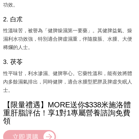
功效。
2. 白朮
性溫味苦，被譽為「健脾燥濕第一要藥」。其健脾益氣、燥
濕利水功效強，特別適合脾虛濕重，伴隨腹脹、水腫、大便
稀爛的人士。
3. 茯苓
性平味甘，利水滲濕、健脾寧心。它藥性溫和，能有效將體
內多餘濕氣排出，同時健脾，適合水腫型肥胖及脾虛失眠人
士。
【限量禮遇】MORE送你$338米施洛體
重肝脂評估！享1對1專屬營養諮詢免費
領
立即選購