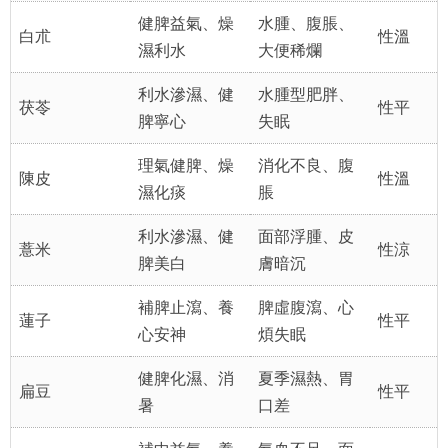
健脾益氣、燥
水腫、腹脹、
白朮
性溫
濕利水
大便稀爛
利水滲濕、健
水腫型肥胖、
茯苓
性平
脾寧心
失眠
理氣健脾、燥
消化不良、腹
陳皮
性溫
濕化痰
脹
利水滲濕、健
面部浮腫、皮
薏米
性涼
脾美白
膚暗沉
補脾止瀉、養
脾虛腹瀉、心
蓮子
性平
心安神
煩失眠
健脾化濕、消
夏季濕熱、胃
扁豆
性平
暑
口差