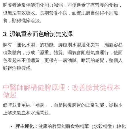
脾虛者通常伴隨消化能力減弱，即使進食了有營養的食物，
也無法有效吸收。長期營養不良，面部肌膚自然得不到滋
養，顯得憔悴暗淡。
3. 濕氣重令面色暗沉無光澤
脾有「運化水濕」的功能。脾虛則水濕運化失常，濕氣容易
積聚體內，形成「濕重」體質。濕氣會阻礙氣血運行，使面
色看起來不僅蠟黃，更帶有一層油膩、暗沉的感覺，整個人
顯得浮腫疲倦。
中醫師解構健脾原理：改善臉黃從根本
做起
健脾並非單純「補身」，而是恢復脾胃的正常功能，從根本
上解決氣血和水濕問題。
脾主運化：
健康的脾胃能將食物精華（水穀精微）轉化