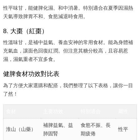
性平味甘，能健脾化濕、和中消暑。特別適合在夏季因濕熱
天氣導致脾胃不和、食慾減退時食用。
8. 大棗（紅棗）
性溫味甘，是補中益氣、養血安神的常用食材。能為身體補
充氣血，讓面色回復紅潤。但注意其糖分較高，且容易惹
濕，濕氣重者不宜多食。
健脾食材功效對比表
為了方便大家選購和配搭，我們整理了以下表格，讓你一目
了然！
食材
主要功效
特別適合
屬性
補脾益氣、益
食慾不振、長
淮山（山藥）
性平
肺固腎
期疲倦