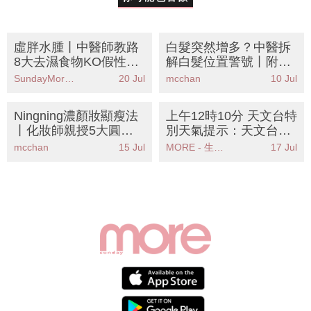
虛胖水腫丨中醫師教路
白髮突然增多？中醫拆
8大去濕食物KO假性肥
解白髮位置警號丨附8
胖！拆解濕氣重成因＋
大黑髮食物食療＋穴位
SundayMore編輯部
20 Jul
mcchan
10 Jul
3個必按穴位
按摩KO腎虛肝鬱
Ningning濃顏妝顯瘦法
上午12時10分 天文台特
丨化妝師親授5大圓臉
別天氣提示：天文台發
眼妝重點 告別包包臉即
出特別天氣提示香港廣
mcchan
15 Jul
MORE - 生活品味
17 Jul
學狐狸眼畫法
泛地區可能受大雨影響