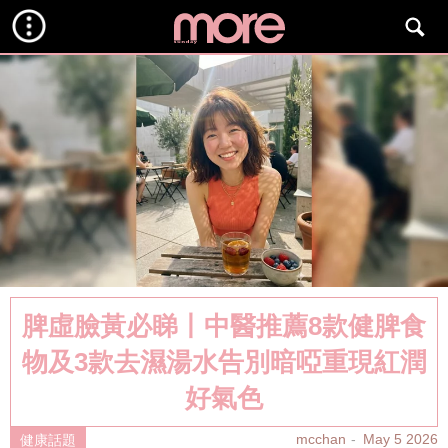
脾虛臉黃必睇丨中醫推薦8款健脾食
物及3款去濕湯水告別暗啞重現紅潤
好氣色
mcchan
May 5 2026
健康話題