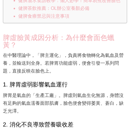
健脾湯水食譜教學：懶人必學！簡單易煮改善臉色
健脾茶飲推薦：OL辦公室養顏必備
健脾食療禁忌與注意事項
脾虛臉黃成因分析：為什麼會面色蠟
黃？
在中醫理論中，「脾主運化」，負責將食物轉化為氣血及營
養，並輸送到全身。若脾胃功能虛弱，便會引發一系列問
題，直接反映在臉色上。
1. 脾胃虛弱影響氣血運行
脾胃是氣血的「生產工廠」。脾虛則氣血生化無源，身體沒
有足夠的氣血濡養面部肌膚，臉色便會變得萎黃、蒼白，缺
乏光澤。
2. 消化不良導致營養吸收差