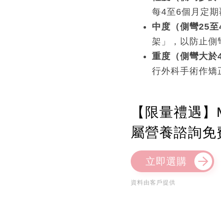
每4至6個月定
中度（側彎25至
架」，以防止側
重度（側彎大於4
行外科手術作矯
【限量禮遇】M
屬營養諮詢免
立即選購
資料由客戶提供