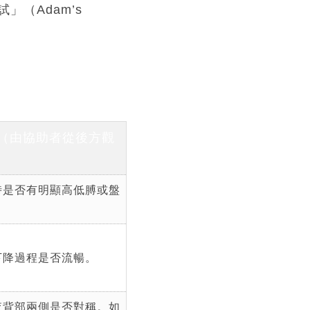
（Adam’s
。
（由協助者從後方觀
時是否有明顯高低膊或盤
下降過程是否流暢。
查背部兩側是否對稱。如