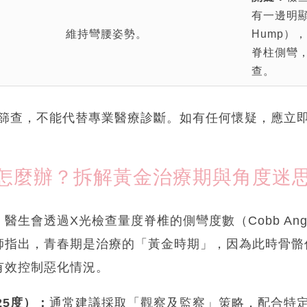
有一邊明顯
維持彎腰姿勢。
Hump）
脊柱側彎
查。
步篩查，不能代替專業醫療診斷。如有任何懷疑，應立
怎麼辦？拆解黃金治療期與角度迷
醫生會透過X光檢查量度脊椎的側彎度數（Cobb Ang
師指出，青春期是治療的「黃金時期」，因為此時骨骼
有效控制惡化情況。
25度）：
通常建議採取「觀察及監察」策略，配合特