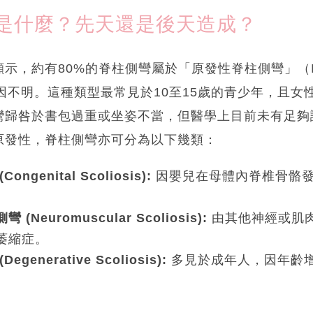
是什麼？先天還是後天造成？
，約有80%的脊柱側彎屬於「原發性脊柱側彎」（Idio
意即成因不明。這種類型最常見於10至15歲的青少年，且
彎歸咎於書包過重或坐姿不當，但醫學上目前未有足夠
原發性，脊柱側彎亦可分為以下幾類：
genital Scoliosis):
因嬰兒在母體內脊椎骨骼
Neuromuscular Scoliosis):
由其他神經或肌
萎縮症。
enerative Scoliosis):
多見於成年人，因年齡