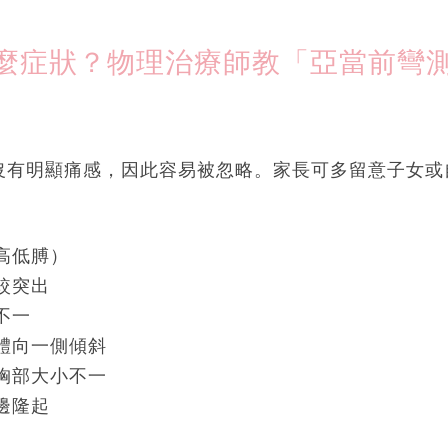
麼症狀？物理治療師教「亞當前彎測
沒有明顯痛感，因此容易被忽略。家長可多留意子女或
：
高低膊）
較突出
不一
體向一側傾斜
胸部大小不一
邊隆起