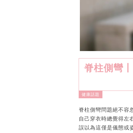
脊柱側彎丨
健康話題
脊柱側彎問題絕不容
自己穿衣時總覺得左
誤以為這僅是儀態或