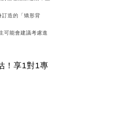
身訂造的「矯形背
生可能會建議考慮進
估！享1對1專