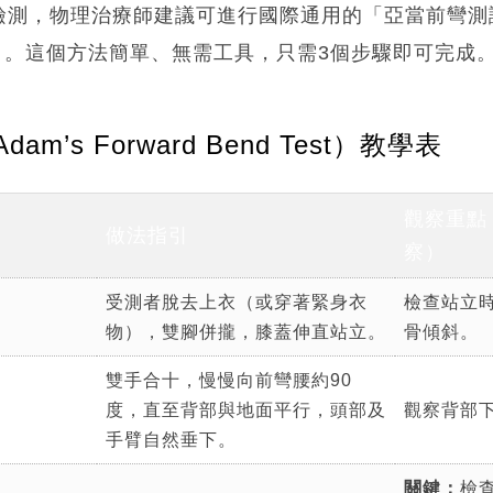
測，物理治療師建議可進行國際通用的「亞當前彎測試」
 Test）。這個方法簡單、無需工具，只需3個步驟即可完成
m’s Forward Bend Test）教學表
觀察重點
做法指引
察）
受測者脫去上衣（或穿著緊身衣
檢查站立
物），雙腳併攏，膝蓋伸直站立。
骨傾斜。
雙手合十，慢慢向前彎腰約90
度，直至背部與地面平行，頭部及
觀察背部
手臂自然垂下。
關鍵：
檢