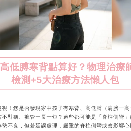
高低膊寒背點算好？物理治療
檢測+5大治療方法懶人包
忽視！您是否發現家中孩子有寒背、高低膊（肩膀一高
右不對稱、褲管一長一短？這些都可能是「脊柱側彎」
姿勢不良，但若延誤處理，嚴重的脊柱側彎或會影響心