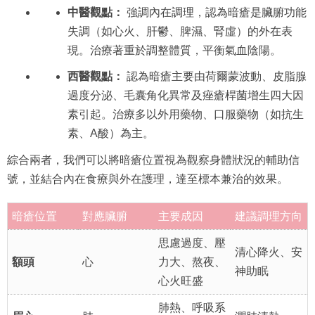
中醫觀點：
強調內在調理，認為暗瘡是臟腑功能
失調（如心火、肝鬱、脾濕、腎虛）的外在表
現。治療著重於調整體質，平衡氣血陰陽。
西醫觀點：
認為暗瘡主要由荷爾蒙波動、皮脂腺
過度分泌、毛囊角化異常及痤瘡桿菌增生四大因
素引起。治療多以外用藥物、口服藥物（如抗生
素、A酸）為主。
綜合兩者，我們可以將暗瘡位置視為觀察身體狀況的輔助信
號，並結合內在食療與外在護理，達至標本兼治的效果。
暗瘡位置
對應臟腑
主要成因
建議調理方向
思慮過度、壓
清心降火、安
額頭
心
力大、熬夜、
神助眠
心火旺盛
肺熱、呼吸系