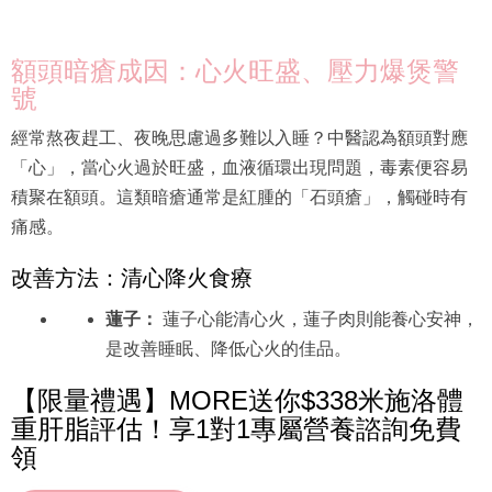
額頭暗瘡成因：心火旺盛、壓力爆煲警
號
經常熬夜趕工、夜晚思慮過多難以入睡？中醫認為額頭對應
「心」，當心火過於旺盛，血液循環出現問題，毒素便容易
積聚在額頭。這類暗瘡通常是紅腫的「石頭瘡」，觸碰時有
痛感。
改善方法：清心降火食療
蓮子：
蓮子心能清心火，蓮子肉則能養心安神，
是改善睡眠、降低心火的佳品。
【限量禮遇】MORE送你$338米施洛體
重肝脂評估！享1對1專屬營養諮詢免費
領