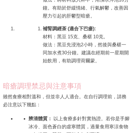
鐘。有助於舒緩情緒、行氣解鬱，改善因
壓力引起的肝鬱型暗瘡。
補腎調經茶 (適合下巴瘡):
材料：黑豆 15克、桑椹 10克。
做法：黑豆先浸泡2小時，然後與桑椹一
同加水煮30分鐘。建議在經期前一星期開
始飲用，有助調理荷爾蒙。
暗瘡調理禁忌與注意事項
雖然食療相對溫和，但並非人人適合。在自行調理前，請務
必注意以下幾點：
辨清體質：
以上食療多針對實熱證。若你是手腳
冰冷、面色蒼白的虛寒體質，過量食用寒涼食物
（如綠豆、菊花）可能會加劇不適。