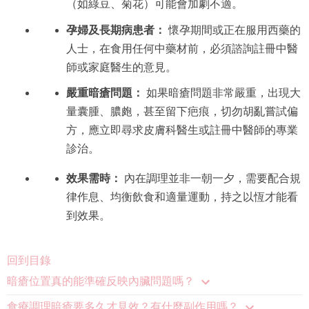
孕婦及長期病患者：
懷孕期間或正在服用西藥的
人士，在食用任何中藥材前，必須諮詢註冊中醫
師或家庭醫生的意見。
嚴重暗瘡問題：
如果暗瘡問題非常嚴重，出現大
量囊腫、膿皰，甚至留下疤痕，切勿胡亂嘗試偏
方，應立即尋求皮膚科醫生或註冊中醫師的專業
診治。
效果需時：
內在調理並非一朝一夕，需要配合規
律作息、均衡飲食和適量運動，持之以恆才能看
到效果。
回到目錄
暗瘡位置真的能準確反映內臟問題嗎？
食療調理暗瘡要多久才見效？有什麼副作用嗎？