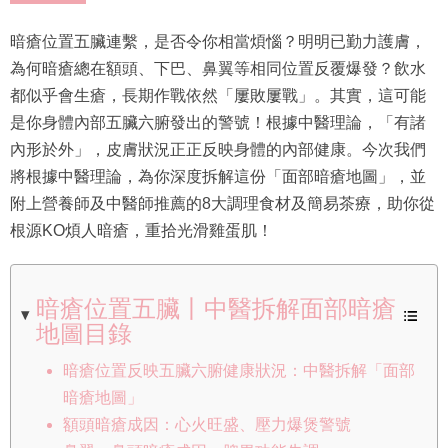
暗瘡位置五臟連繫，是否令你相當煩惱？明明已勤力護膚，
為何暗瘡總在額頭、下巴、鼻翼等相同位置反覆爆發？飲水
都似乎會生瘡，長期作戰依然「屢敗屢戰」。其實，這可能
是你身體內部五臟六腑發出的警號！根據中醫理論，「有諸
內形於外」，皮膚狀況正正反映身體的內部健康。今次我們
將根據中醫理論，為你深度拆解這份「面部暗瘡地圖」，並
附上營養師及中醫師推薦的8大調理食材及簡易茶療，助你從
根源KO煩人暗瘡，重拾光滑雞蛋肌！
暗瘡位置五臟丨中醫拆解面部暗瘡
地圖目錄
暗瘡位置反映五臟六腑健康狀況：中醫拆解「面部
暗瘡地圖」
額頭暗瘡成因：心火旺盛、壓力爆煲警號