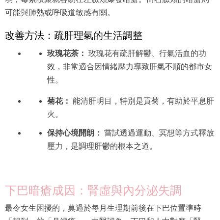
可能與肺熱或呼吸道敏感有關。
改善方法：疏肝理氣的生活調整
玫瑰花茶：
玫瑰花有疏肝解鬱、行氣活血的功
效，非常適合因情緒壓力導致肝氣不順的都市女
性。
菊花：
能清肝明目，特別是貢菊，有助於平息肝
火。
保持心境開朗：
嘗試透過運動、冥想等方式釋放
壓力，是調理肝鬱的根本之道。
下巴暗瘡成因：腎虛與內分泌失調
最令女生困擾的，莫過於每月生理期前後在下巴位置準時
「報到」的「月經瘡」。中醫認為，下巴和人中對應「腎」