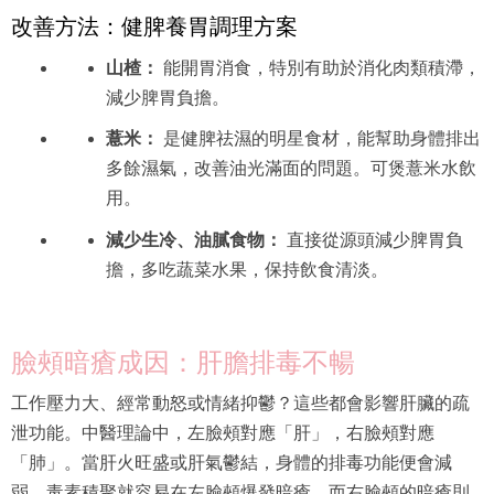
改善方法：健脾養胃調理方案
山楂：
能開胃消食，特別有助於消化肉類積滯，
減少脾胃負擔。
薏米：
是健脾祛濕的明星食材，能幫助身體排出
多餘濕氣，改善油光滿面的問題。可煲薏米水飲
用。
減少生冷、油膩食物：
直接從源頭減少脾胃負
擔，多吃蔬菜水果，保持飲食清淡。
臉頰暗瘡成因：肝膽排毒不暢
工作壓力大、經常動怒或情緒抑鬱？這些都會影響肝臟的疏
泄功能。中醫理論中，左臉頰對應「肝」，右臉頰對應
「肺」。當肝火旺盛或肝氣鬱結，身體的排毒功能便會減
弱，毒素積聚就容易在左臉頰爆發暗瘡。而右臉頰的暗瘡則