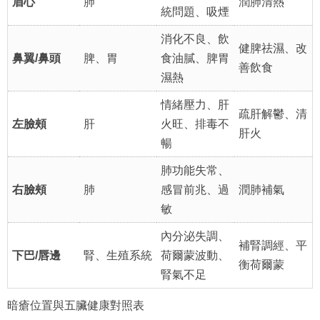
眉心
肺
潤肺清熱
統問題、吸煙
消化不良、飲
健脾祛濕、改
鼻翼/鼻頭
脾、胃
食油膩、脾胃
善飲食
濕熱
情緒壓力、肝
疏肝解鬱、清
左臉頰
肝
火旺、排毒不
肝火
暢
肺功能失常、
右臉頰
肺
感冒前兆、過
潤肺補氣
敏
內分泌失調、
補腎調經、平
下巴/唇邊
腎、生殖系統
荷爾蒙波動、
衡荷爾蒙
腎氣不足
暗瘡位置與五臟健康對照表