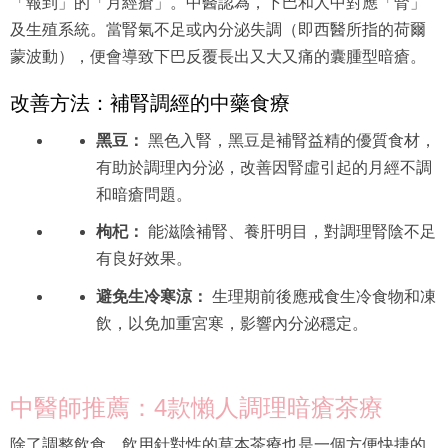
及生殖系統。當腎氣不足或內分泌失調（即西醫所指的荷爾
蒙波動），便會導致下巴反覆長出又大又痛的囊腫型暗瘡。
改善方法：補腎調經的中藥食療
黑豆：
黑色入腎，黑豆是補腎益精的優質食材，
有助於調理內分泌，改善因腎虛引起的月經不調
和暗瘡問題。
枸杞：
能滋陰補腎、養肝明目，對調理腎陰不足
有良好效果。
避免生冷寒涼：
生理期前後應戒食生冷食物和凍
飲，以免加重宮寒，影響內分泌穩定。
中醫師推薦：4款懶人調理暗瘡茶療
除了調整飲食，飲用針對性的草本茶療也是一個方便快捷的