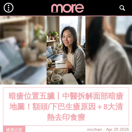
暗瘡位置五臟丨中醫拆解面部暗瘡
地圖！額頭/下巴生瘡原因＋8大清
熱去印食療
mcchan
Apr 20 2026
健康話題