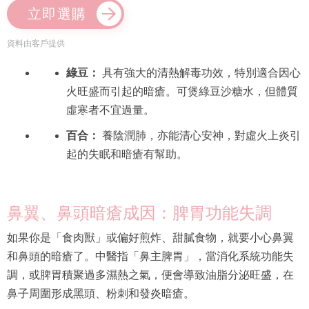
立即選購
資料由客戶提供
綠豆：
具有強大的清熱解毒功效，特別適合因心
火旺盛而引起的暗瘡。可煲綠豆沙糖水，但體質
虛寒者不宜過量。
百合：
養陰潤肺，亦能清心安神，對虛火上炎引
起的失眠和暗瘡有幫助。
鼻翼、鼻頭暗瘡成因：脾胃功能失調
如果你是「食肉獸」或偏好煎炸、甜膩食物，就要小心鼻翼
和鼻頭的暗瘡了。中醫指「鼻主脾胃」，當消化系統功能失
調，或脾胃積聚過多濕熱之氣，便會導致油脂分泌旺盛，在
鼻子周圍形成黑頭、粉刺和發炎暗瘡。