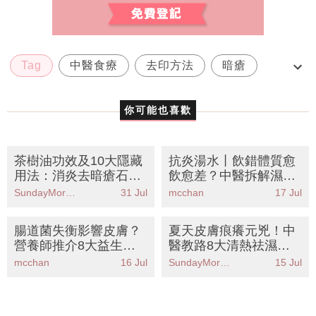
Tag
中醫食療
去印方法
暗瘡
暗瘡位置五臟
你可能也喜歡
茶樹油功效及10大隱藏
抗炎湯水丨飲錯體質愈
用法：消炎去暗瘡石頭
飲愈差？中醫拆解濕熱/
瘡、紓緩婦女病
虛寒食療＋10大抗炎食
SundayMore編輯部
31 Jul
mcchan
17 Jul
物推薦
腸道菌失衡影響皮膚？
夏天皮膚痕癢元兇！中
營養師推介8大益生元
醫教路8大清熱祛濕食
食物清單丨告別暗瘡粉
物KO濕熱體質 附2款懶
mcchan
16 Jul
SundayMore編輯部
15 Jul
刺靠食療
人湯水食譜