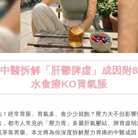
中醫拆解「肝鬱脾虛」成因附
水食療KO胃氣脹
法！經常胃脹、胃氣多、食少少就飽？壓力大不但影響
出，都市人常見的「壓力胃」多屬肝氣鬱結、脾胃虛弱
或單靠胃藥。本文將為你深度拆解壓力胃痛的中醫成因