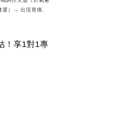
健運）→ 出現胃痛、
估！享1對1專