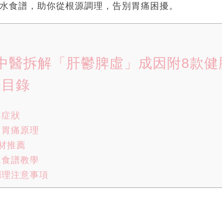
湯水食譜，助你從根源調理，告別胃痛困擾。
中醫拆解「肝鬱脾虛」成因附8款健
脹目錄
與症狀
力胃痛原理
材推薦
水食譜教學
調理注意事項