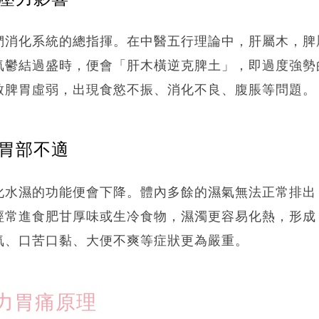
們消化系統的總指揮。在中醫五行理論中，肝屬木，脾
氣鬱結過盛時，便會「肝木橫逆克脾土」，即過度強勢
致脾胃虛弱，出現食慾不振、消化不良、腹脹等問題。
重胃部不適
化水濕的功能便會下降。體內多餘的濕氣無法正常排出
經常進食肥甘厚味或生冷食物，濕濁更容易化熱，形成
氣、口苦口黏、大便不爽等症狀更為嚴重。
力胃痛原理