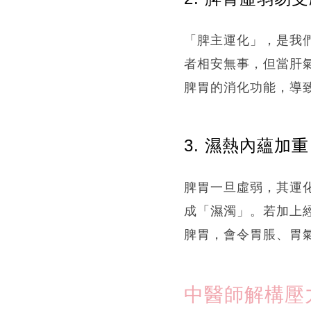
「脾主運化」，是我
者相安無事，但當肝
脾胃的消化功能，導
3. 濕熱內蘊加
脾胃一旦虛弱，其運
成「濕濁」。若加上
脾胃，會令胃脹、胃
中醫師解構壓