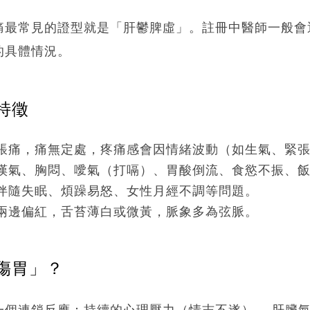
痛最常見的證型就是「肝鬱脾虛」。註冊中醫師一般會
的具體情況。
特徵
脹痛，痛無定處，疼痛感會因情緒波動（如生氣、緊
嘆氣、胸悶、噯氣（打嗝）、胃酸倒流、食慾不振、
伴隨失眠、煩躁易怒、女性月經不調等問題。
兩邊偏紅，舌苔薄白或微黃，脈象多為弦脈。
傷胃」？
一個連鎖反應：持續的心理壓力（情志不遂）→ 肝臟