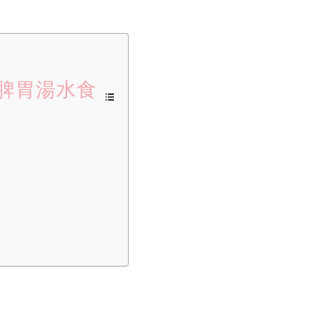
脾胃湯水食