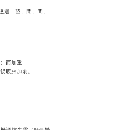
透過「望、聞、問、
張）而加重。
飯後腹脹加劇。
氣機調控失靈（肝氣鬱