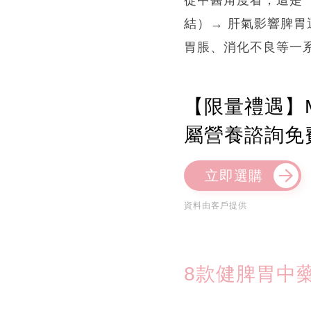
結）→ 肝氣影響脾胃
胃脹、消化不良等一
【限量禮遇】M
屬營養諮詢免
立即選購
資料由客戶提供
8款健脾胃中