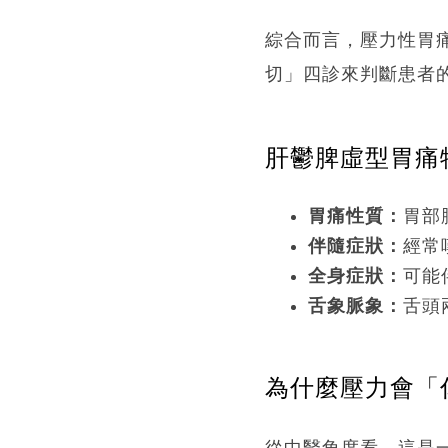
綜合而言，壓力性胃
切」四診來判斷患者
肝鬱脾虛型胃痛
胃痛性質：
胃部
伴隨症狀：
經常
全身症狀：
可能
舌象脈象：
舌頭
為什麼壓力會「
從中醫角度看，這是