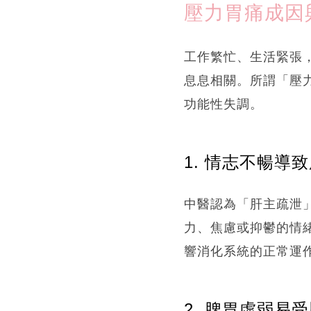
壓力胃痛成因
工作繁忙、生活緊張
息息相關。所謂「壓
功能性失調。
1. 情志不暢導
中醫認為「肝主疏泄
力、焦慮或抑鬱的情
響消化系統的正常運
2. 脾胃虛弱易