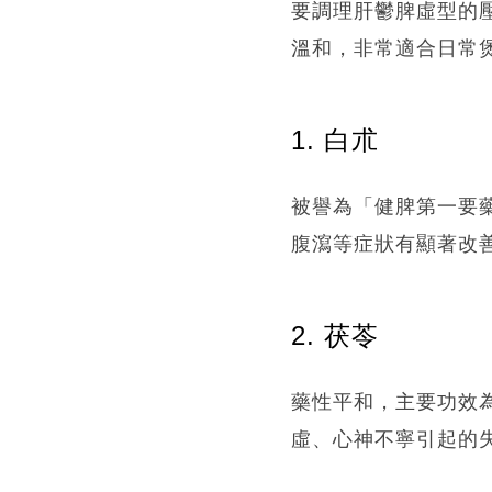
要調理肝鬱脾虛型的
溫和，非常適合日常
1. 白朮
被譽為「健脾第一要
腹瀉等症狀有顯著改
2. 茯苓
藥性平和，主要功效
虛、心神不寧引起的