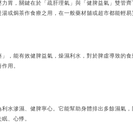
壓力胃，關鍵在於「疏肝理氣」與「健脾益氣」雙管齊
煲湯或焗茶作食療之用，在一般藥材舖或超市都能輕易
藥」，能有效健脾益氣，燥濕利水，對於脾虛導致的食
善作用。
為利水滲濕、健脾寧心。它能幫助身體排出多餘濕氣，
失眠、心悸。