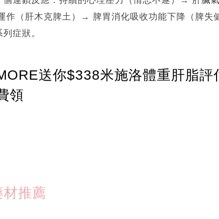
運作（肝木克脾土）→ 脾胃消化吸收功能下降（脾失
系列症狀。
ORE送你$338米施洛體重肝脂評
費領
藥材推薦