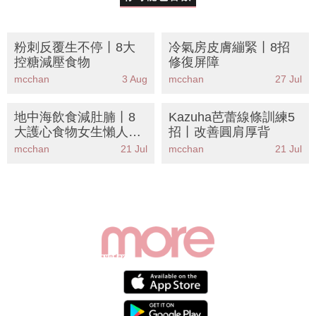
粉刺反覆生不停丨8大
冷氣房皮膚繃緊丨8招
控糖減壓食物
修復屏障
mcchan
3 Aug
mcchan
27 Jul
地中海飲食減肚腩丨8
Kazuha芭蕾線條訓練5
大護心食物女生懶人餐
招丨改善圓肩厚背
單
mcchan
21 Jul
mcchan
21 Jul