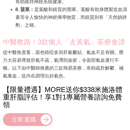
有助維持神經系統健康。
8. 菠菜：
是葉酸和鎂質的寶庫。葉酸有助身體製造血清
素等令人愉快的神經傳導物質，而鎂質則有「天然鎮靜
劑」之稱。
中醫教路！3款懶人「去黃氣」茶療食譜
從中醫角度看，面色暗啞多與肝氣鬱結、氣血不足有關。壓
力大容易導致肝氣不疏，氣滯則血瘀，令面部氣血運行不
暢。以下由中醫師推薦的三款簡易茶療，有助疏肝解鬱、補
氣養血，從內在調理出好氣色。
【限量禮遇】MORE送你$338米施洛體
重肝脂評估！享1對1專屬營養諮詢免費
領
立即選購