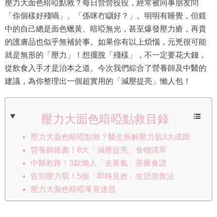
壓力大面色暗啞點救？每日營營役役，經常被同事朋友問
「你個樣好殘喎」、「係咪冇瞓好？」。明明有睡覺，但鏡
中的自己總是面色蠟黃、暗啞無光，甚至爆發壓力瘡，再貴
的護膚品也似乎無補於事。如果你有以上煩惱，元兇很可能
就是無形的「壓力」！想擺脫「殘樣」，不一定要花大錢，
從飲食入手才是治本之道。今次我們綜合了營養師及中醫的
建議，為你整理出一個超實用的「減壓提亮」懶人包！
壓力大面色暗啞點救目錄
壓力大面色暗啞點救？醫生拆解壓力肌3大成因
營養師推薦！8大「減壓提亮」食物清單
中醫教路！3款懶人「去黃氣」茶療食譜
告別壓力肌！5個「即時見效」生活急救法
壓力大面色暗啞常見迷思