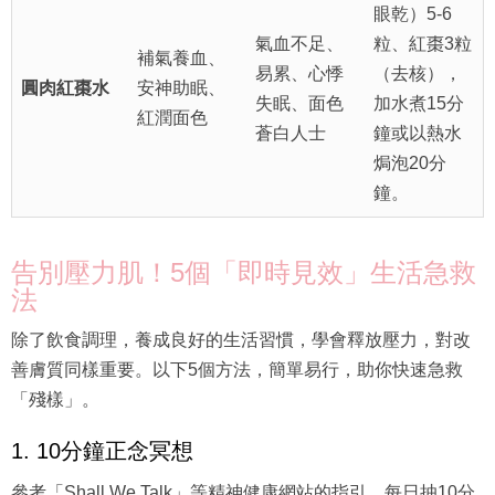
眼乾）5-6
氣血不足、
粒、紅棗3粒
補氣養血、
易累、心悸
（去核），
圓肉紅棗水
安神助眠、
失眠、面色
加水煮15分
紅潤面色
蒼白人士
鐘或以熱水
焗泡20分
鐘。
告別壓力肌！5個「即時見效」生活急救
法
除了飲食調理，養成良好的生活習慣，學會釋放壓力，對改
善膚質同樣重要。以下5個方法，簡單易行，助你快速急救
「殘樣」。
1. 10分鐘正念冥想
參考「Shall We Talk」等精神健康網站的指引，每日抽10分