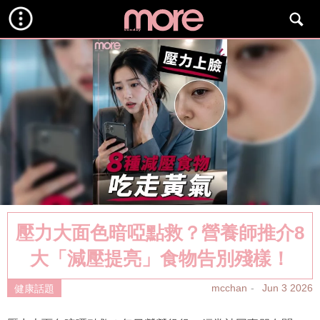
壓力大面色暗啞點救？營養師推介8
大「減壓提亮」食物告別殘樣！
mcchan
Jun 3 2026
健康話題