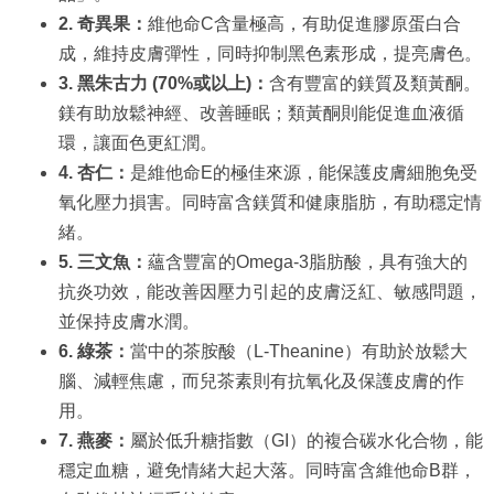
2. 奇異果：
維他命C含量極高，有助促進膠原蛋白合
成，維持皮膚彈性，同時抑制黑色素形成，提亮膚色。
3. 黑朱古力 (70%或以上)：
含有豐富的鎂質及類黃酮。
鎂有助放鬆神經、改善睡眠；類黃酮則能促進血液循
環，讓面色更紅潤。
4. 杏仁：
是維他命E的極佳來源，能保護皮膚細胞免受
氧化壓力損害。同時富含鎂質和健康脂肪，有助穩定情
緒。
5. 三文魚：
蘊含豐富的Omega-3脂肪酸，具有強大的
抗炎功效，能改善因壓力引起的皮膚泛紅、敏感問題，
並保持皮膚水潤。
6. 綠茶：
當中的茶胺酸（L-Theanine）有助於放鬆大
腦、減輕焦慮，而兒茶素則有抗氧化及保護皮膚的作
用。
7. 燕麥：
屬於低升糖指數（GI）的複合碳水化合物，能
穩定血糖，避免情緒大起大落。同時富含維他命B群，