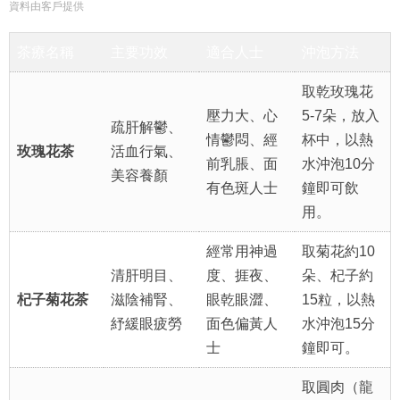
資料由客戶提供
茶療名稱
主要功效
適合人士
沖泡方法
取乾玫瑰花
壓力大、心
5-7朵，放入
疏肝解鬱、
情鬱悶、經
杯中，以熱
玫瑰花茶
活血行氣、
前乳脹、面
水沖泡10分
美容養顏
有色斑人士
鐘即可飲
用。
經常用神過
取菊花約10
清肝明目、
度、捱夜、
朵、杞子約
杞子菊花茶
滋陰補腎、
眼乾眼澀、
15粒，以熱
紓緩眼疲勞
面色偏黃人
水沖泡15分
士
鐘即可。
取圓肉（龍