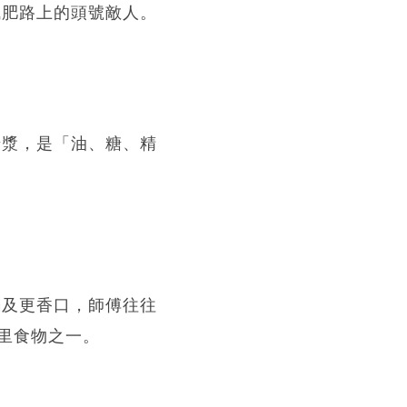
減肥路上的頭號敵人。
糖漿，是「油、糖、精
鍋及更香口，師傅往往
里食物之一。