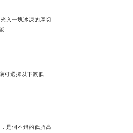
。夾入一塊冰凍的厚切
飯。
議可選擇以下較低
淡，是個不錯的低脂高