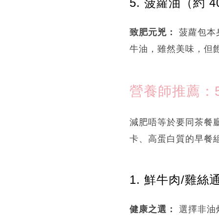
5. 菠蘿油（約 400
致肥元兇：
菠蘿包本
牛油，雖然美味，但
營養師推薦：
減肥唔等於要同茶餐
卡、高蛋白質的早餐
1. 鮮牛肉/雞絲通
健康之選：
選擇非油