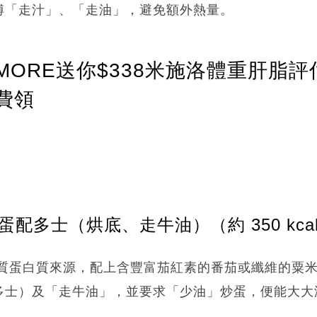
傅「走汁」、「走油」，避免額外熱量。
ORE送你$338米施洛體重肝脂評
費領
蛋配多士（烘底、走牛油）（約 350 kca
質蛋白質來源，配上含豐富茄紅素的番茄或纖維的粟
多士）及「走牛油」，並要求「少油」炒蛋，便能大大