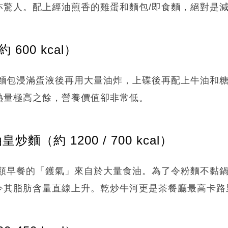
亦驚人。配上經油煎香的雞蛋和麵包/即食麵，絕對是
 600 kcal）
麵包浸滿蛋液後再用大量油炸，上碟後再配上牛油和
熱量極高之餘，營養價值卻非常低。
炒麵（約 1200 / 700 kcal）
類早餐的「鑊氣」來自於大量食油。為了令粉麵不黏
令其脂肪含量直線上升。乾炒牛河更是茶餐廳最高卡路