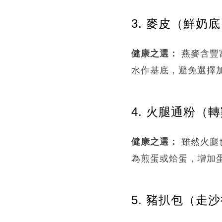
3. 麥皮（鮮奶底）
健康之選：
燕麥含豐
水作基底，避免選擇
4. 火腿通粉（轉雞
健康之選：
雖然火腿
為煎蛋或烚蛋，增加
5. 豬扒包（走沙