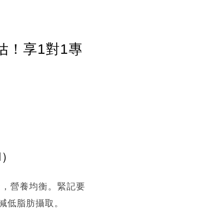
估！享1對1專
l）
米，營養均衡。緊記要
減低脂肪攝取。