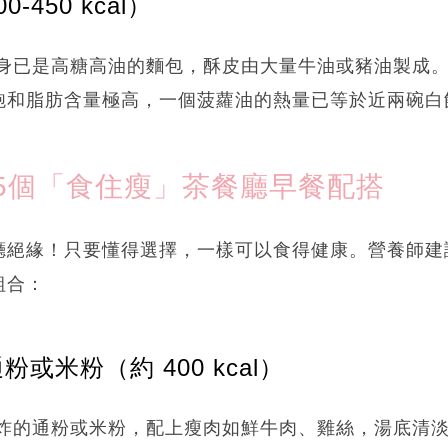
-450 kcal）
身已是高糖高油的麵包，酥皮由大量牛油或豬油製成
飽和脂肪含量極高，一個菠蘿油的熱量已等於近兩碗白
5個「食住瘦」茶餐廳早餐配搭
廳絕緣！只要懂得選擇，一樣可以食得健康。營養師建
組合：
粉或米粉（約 400 kcal）
炸的通粉或米粉，配上瘦肉如鮮牛肉、雞絲，湯底清