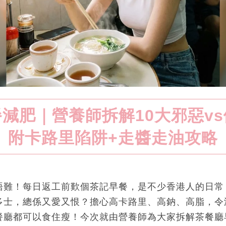
減肥｜營養師拆解10大邪惡v
附卡路里陷阱+走醬走油攻略
唔難！每日返工前歎個茶記早餐，是不少香港人的日常
多士，總係又愛又恨？擔心高卡路里、高鈉、高脂，令
餐廳都可以食住瘦！今次就由營養師為大家拆解茶餐廳