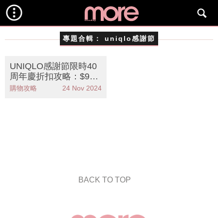
專題合輯：
uniqlo感謝節
UNIQLO感謝節限時40
周年慶折扣攻略：$99
起入手秋冬時尚單品＋
購物攻略
24 Nov 2024
聯乘設計！
BACK TO TOP