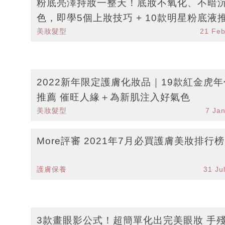
粉底亮澤持妝一整天！底妝不氧化、不暗
色，即學5個上妝技巧 + 10款明星粉底液推
美妝髮型
21 Fe
iTRIAL美妝
2022新年限定護膚化妝品｜19款紅金虎
推薦 催旺人緣＋為新肌注入好氣色
美妝髮型
7 Ja
More評審 2021年7月必買護膚美妝排行榜
護膚保養
31 Ju
3款畫眼影公式！超簡單化出完美眼妝 手