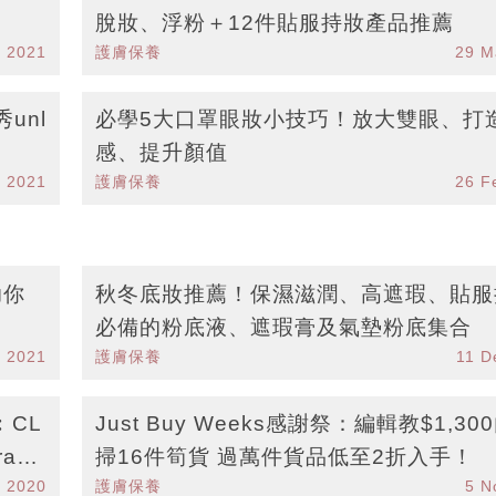
脫妝、浮粉＋12件貼服持妝產品推薦
r 2021
護膚保養
29 M
unl
必學5大口罩眼妝小技巧！放大雙眼、打
感、提升顏值
r 2021
護膚保養
26 F
助你
秋冬底妝推薦！保濕滋潤、高遮瑕、貼服
必備的粉底液、遮瑕膏及氣墊粉底集合
n 2021
護膚保養
11 D
︰CL
Just Buy Weeks感謝祭：編輯教$1,30
ra眼
掃16件筍貨 過萬件貨品低至2折入手！
v 2020
護膚保養
5 N