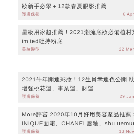
妝新手必學＋12款春夏眼影推薦
護膚保養
6 Ap
星級用家超推薦！2021潮流底妝必備植村秀
imited輕持粉底
美妝髮型
22 Ma
2021牛年開運彩妝！12生肖幸運色公開 
增強桃花運、事業運、財運
護膚保養
29 Ja
More評審 2020年10月好用美容產品推薦
INIQUE面霜、CHANEL唇釉、shu uemu
護膚保養
13 No
影