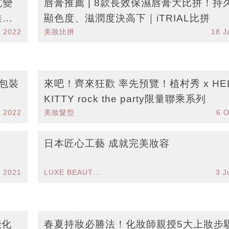
沉變
唇膏推薦 | 8款長效保濕唇膏大比拼！持
薦 |
顯色度、滋潤度決高下｜iTRIAL比拼
b 2022
美妝比拼
18 J
年包裝
來吧！齊來狂歡 率先預覽！植村秀 x HE
KITTY rock the party限量聯乘系列
n 2022
美妝髮型
6 O
日本匠心工藝 成就完美妝容
l 2021
LUXE BEAUTY FLASH
3 J
殘化
春夏持妝必勝法！化妝師親授5大上妝步驟