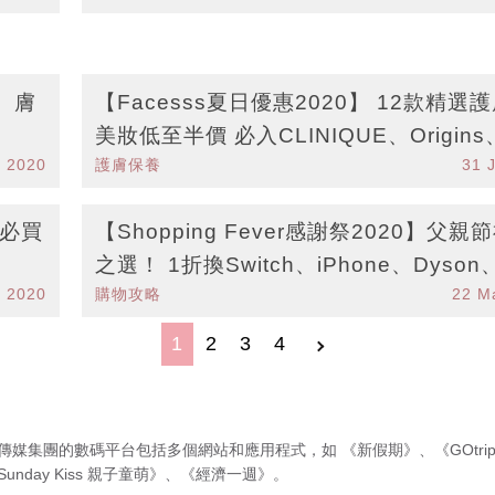
、膚
【Facesss夏日優惠2020】 12款精選
美妝低至半價 必入CLINIQUE、Origins
g 2020
護膚保養
31 
A
︰必買
【Shopping Fever感謝祭2020】父親
之選！ 1折換Switch、iPhone、Dyso
n 2020
購物攻略
22 M
清新機
1
2
3
4
傳媒集團的數碼平台包括多個網站和應用程式，如
《新假期》
、
《GOtri
Sunday Kiss 親子童萌》
、
《經濟一週》
。