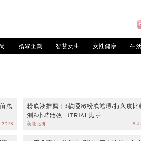
尚
婚嫁企劃
智慧女生
女性健康
生
妝前底
粉底液推薦 | 8款啞緻粉底遮瑕/持久度比較
測6小時妝效 | iTRIAL比拼
n 2026
美妝比拼
8 J