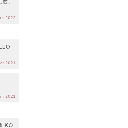
久度、
an 2022
LLO
ct 2021
un 2021
 KO