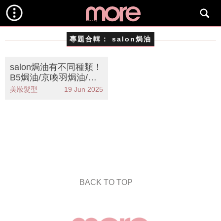
專題合輯：
salon焗油
salon焗油有不同種類！
B5焗油/京喚羽焗油/mil
bon焗油哪款適合你？
美妝髮型
19 Jun 2025
BACK TO TOP