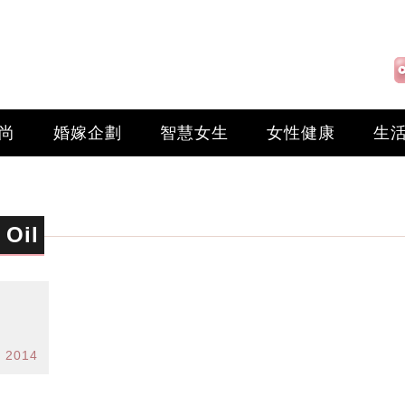
尚
婚嫁企劃
智慧女生
女性健康
生
 Oil
v 2014