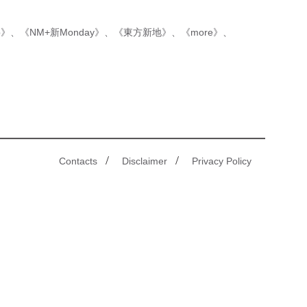
p》
、
《NM+新Monday》
、
《東方新地》
、
《more》
、
/
/
Contacts
Disclaimer
Privacy Policy