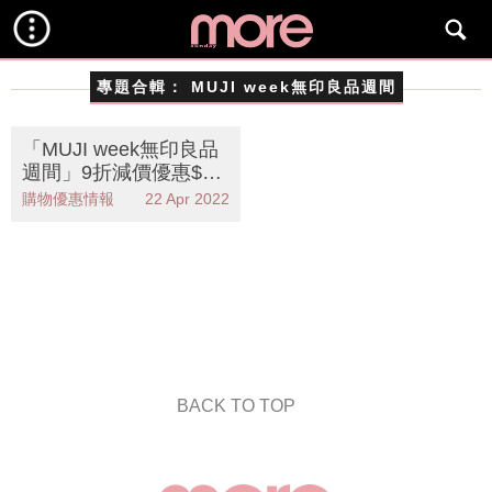
專題合輯：
MUJI week無印良品週間
「MUJI week無印良品
週間」9折減價優惠$19.
8起！精選日本女生12
購物優惠情報
22 Apr 2022
大無限回購好用妝品
BACK TO TOP