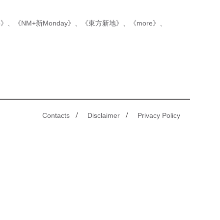
p》
、
《NM+新Monday》
、
《東方新地》
、
《more》
、
/
/
Contacts
Disclaimer
Privacy Policy