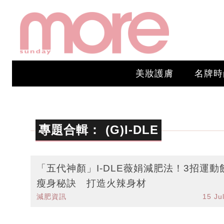
美妝護膚
名牌時
專題合輯：
(G)I-DLE
「五代神顏」I-DLE薇娟減肥法！3招運動
瘦身秘訣 打造火辣身材
減肥資訊
15 Ju