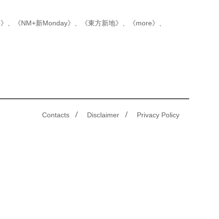
p》
、
《NM+新Monday》
、
《東方新地》
、
《more》
、
/
/
Contacts
Disclaimer
Privacy Policy